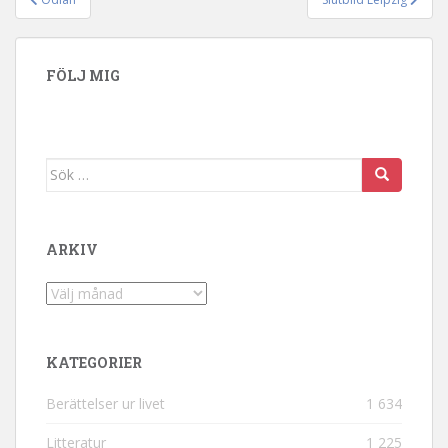
Inläggsnavigering
FÖLJ MIG
Sök efter:
ARKIV
Arkiv
KATEGORIER
Berättelser ur livet
1 634
Litteratur
1 225