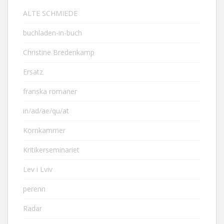
ALTE SCHMIEDE
buchladen-in-buch
Christine Bredenkamp
Ersatz
franska romaner
in/ad/ae/qu/at
Kornkammer
Kritikerseminariet
Lev i Lviv
perenn
Radar