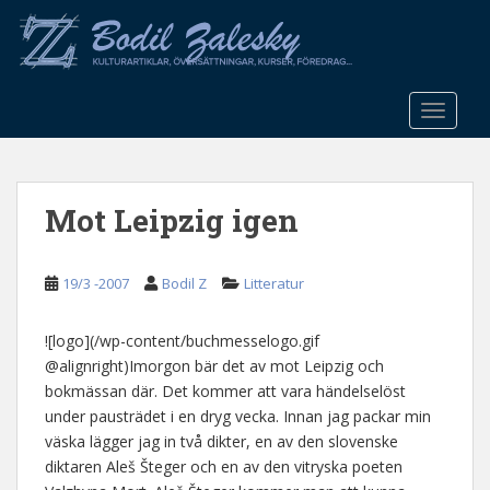
S
k
i
p
t
TOGGLE
o
m
a
Mot Leipzig igen
i
n
c
19/3 -2007
Bodil Z
Litteratur
o
n
t
![logo](/wp-content/buchmesselogo.gif
e
@alignright)Imorgon bär det av mot Leipzig och
n
bokmässan där. Det kommer att vara händelselöst
t
under pausträdet i en dryg vecka. Innan jag packar min
väska lägger jag in två dikter, en av den slovenske
diktaren Aleš Šteger och en av den vitryska poeten