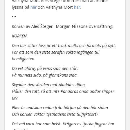
Valzhyna Mort. Aleš Šteger kommer man att kunna
lyssna på
här
och Valzhyna Mort
här.
•••
Korken
av Aleš Šteger i Morgan Nilssons översättning:
KORKEN
Den har slitits loss ur ett träd, malts och formats på nytt,
För att som den siste serafen vakta ingången till
hemligheten.
Du vet aldrig, på vems sida den står.
På minnets sida, på glömskans sida.
Skyddar den världen mot Aladdins djinn,
Håller den tätt, så att inte Pandoras onda andar slipper
ut?
Eller är ondskan redan från början på den här sidan
Och korken vaktar tystnadens sista tillflyktsort?
Det må vara hur som helst. Krögarens tjocka fingrar har