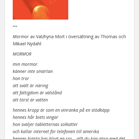
•••
Mormor
av Valzhyna Mort i översättning av Thomas och
Mikael Nydahl:
MORMOR
min mormor
känner inte smärtan
hon tror
att svält är näring
att fattigdom är välstånd
att törst är vatten
hennes kropp är som en vinranka på en stödkäpp
hennes hår biets vingar
hon sväljer tabletternas solkatter
och kallar internet för telefonen till amerika
hennes hjärta har blivit en ros – allt du kan göra med det