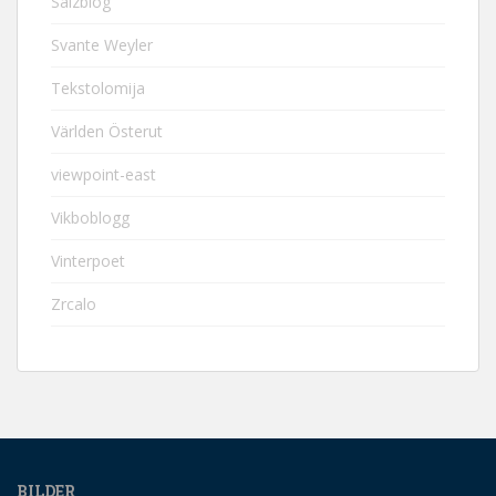
Salzblog
Svante Weyler
Tekstolomija
Världen Österut
viewpoint-east
Vikboblogg
Vinterpoet
Zrcalo
BILDER