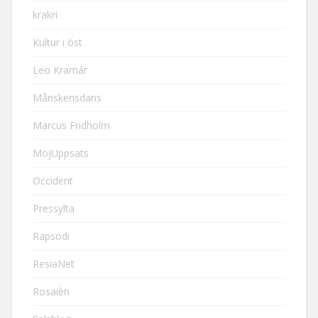
krakri
Kultur i öst
Leo Kramár
Månskensdans
Marcus Fridholm
MojUppsats
Occident
Pressylta
Rapsodi
ResiaNet
Rosaièn