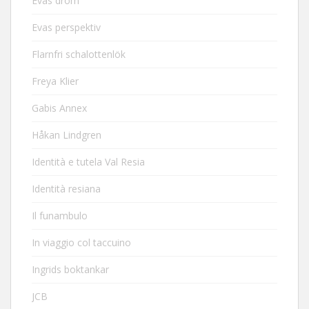
Evas dröm
Evas perspektiv
Flarnfri schalottenlök
Freya Klier
Gabis Annex
Håkan Lindgren
Identità e tutela Val Resia
Identità resiana
Il funambulo
In viaggio col taccuino
Ingrids boktankar
JCB