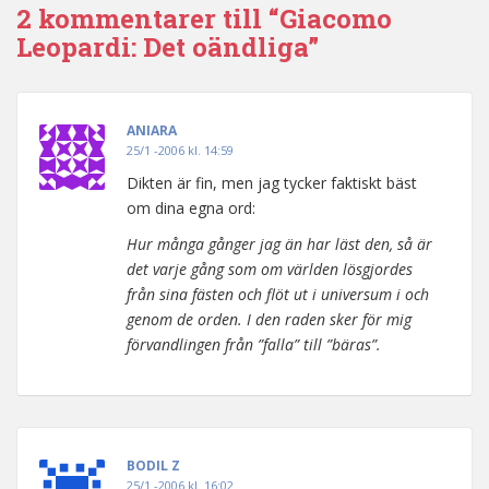
2 kommentarer till “Giacomo
Leopardi: Det oändliga”
ANIARA
25/1 -2006 kl. 14:59
Dikten är fin, men jag tycker faktiskt bäst
om dina egna ord:
Hur många gånger jag än har läst den, så är
det varje gång som om världen lösgjordes
från sina fästen och flöt ut i universum i och
genom de orden. I den raden sker för mig
förvandlingen från ”falla” till ”bäras”.
BODIL Z
25/1 -2006 kl. 16:02