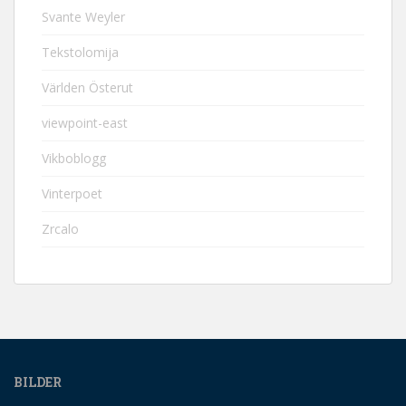
Svante Weyler
Tekstolomija
Världen Österut
viewpoint-east
Vikboblogg
Vinterpoet
Zrcalo
BILDER