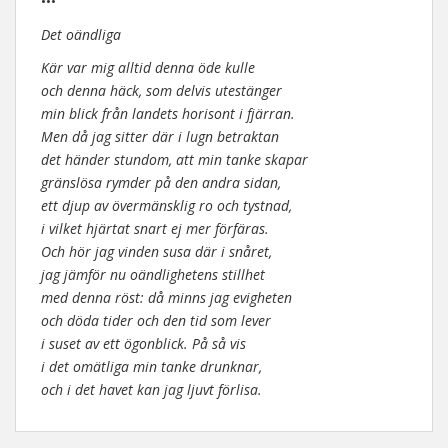
•••
Det oändliga
Kär var mig alltid denna öde kulle
och denna häck, som delvis utestänger
min blick från landets horisont i fjärran.
Men då jag sitter där i lugn betraktan
det händer stundom, att min tanke skapar
gränslösa rymder på den andra sidan,
ett djup av övermänsklig ro och tystnad,
i vilket hjärtat snart ej mer förfäras.
Och hör jag vinden susa där i snåret,
jag jämför nu oändlighetens stillhet
med denna röst: då minns jag evigheten
och döda tider och den tid som lever
i suset av ett ögonblick. På så vis
i det omätliga min tanke drunknar,
och i det havet kan jag ljuvt förlisa.