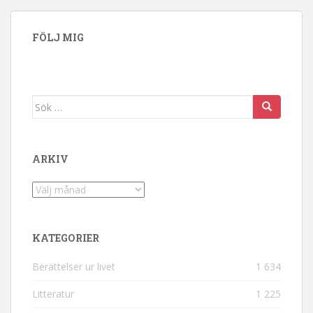
FÖLJ MIG
Sök efter:
ARKIV
Arkiv
KATEGORIER
Berättelser ur livet
1 634
Litteratur
1 225