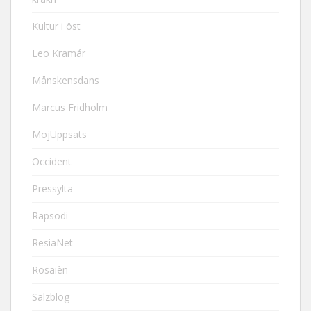
Kultur i öst
Leo Kramár
Månskensdans
Marcus Fridholm
MojUppsats
Occident
Pressylta
Rapsodi
ResiaNet
Rosaièn
Salzblog