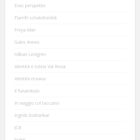
Evas perspektiv
Flarnfri schalottenlök
Freya Klier
Gabis Annex
Håkan Lindgren
Identità e tutela Val Resia
Identità resiana
Il funambulo
In viaggio col taccuino
Ingrids boktankar
JCB
krakri