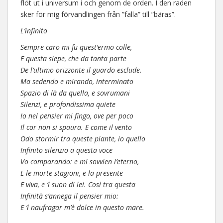
flöt ut i universum i och genom de orden. I den raden
sker för mig förvandlingen från ”falla” till ”bäras”.
L’infinito
Sempre caro mi fu quest’ermo colle,
E questa siepe, che da tanta parte
De l’ultimo orizzonte il guardo esclude.
Ma sedendo e mirando, interminato
Spazio di là da quella, e sovrumani
Silenzi, e profondissima quiete
Io nel pensier mi fingo, ove per poco
Il cor non si spaura. E come il vento
Odo stormir tra queste piante, io quello
Infinito silenzio a questa voce
Vo comparando: e mi sovvien l’eterno,
E le morte stagioni, e la presente
E viva, e ’l suon di lei. Così tra questa
Infinità s’annega il pensier mio:
E ’l naufragar m’è dolce in questo mare.