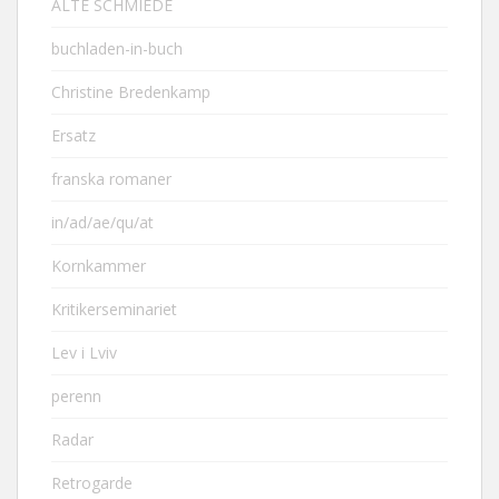
ALTE SCHMIEDE
buchladen-in-buch
Christine Bredenkamp
Ersatz
franska romaner
in/ad/ae/qu/at
Kornkammer
Kritikerseminariet
Lev i Lviv
perenn
Radar
Retrogarde