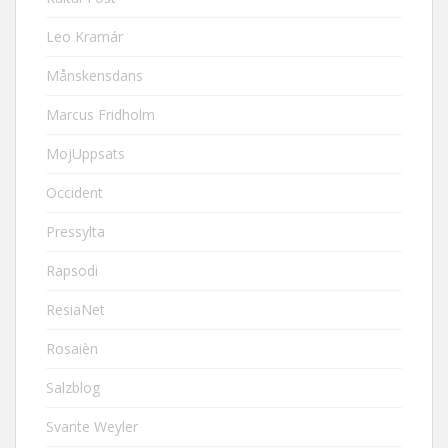
Leo Kramár
Månskensdans
Marcus Fridholm
MojUppsats
Occident
Pressylta
Rapsodi
ResiaNet
Rosaièn
Salzblog
Svante Weyler