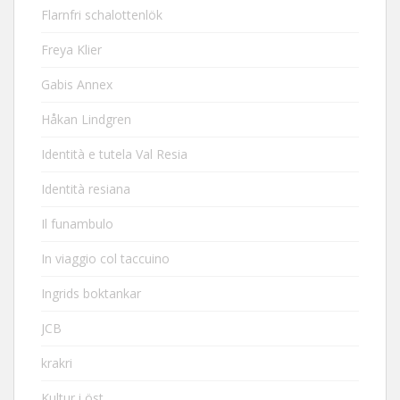
Flarnfri schalottenlök
Freya Klier
Gabis Annex
Håkan Lindgren
Identità e tutela Val Resia
Identità resiana
Il funambulo
In viaggio col taccuino
Ingrids boktankar
JCB
krakri
Kultur i öst