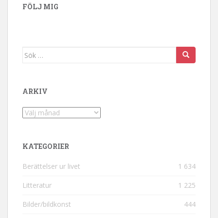
FÖLJ MIG
Sök efter:
ARKIV
Arkiv
KATEGORIER
Berättelser ur livet
1 634
Litteratur
1 225
Bilder/bildkonst
444