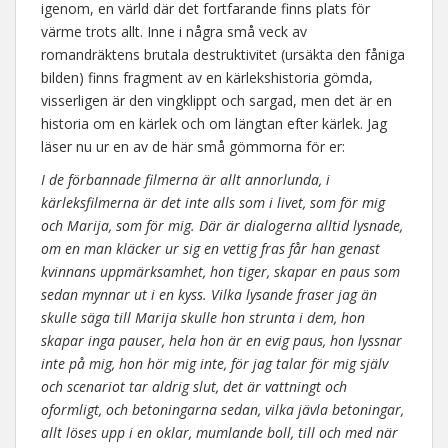
igenom, en värld där det fortfarande finns plats för
värme trots allt. Inne i några små veck av
romandräktens brutala destruktivitet (ursäkta den fåniga
bilden) finns fragment av en kärlekshistoria gömda,
visserligen är den vingklippt och sargad, men det är en
historia om en kärlek och om längtan efter kärlek. Jag
läser nu ur en av de här små gömmorna för er:
I de förbannade filmerna är allt annorlunda, i
kärleksfilmerna är det inte alls som i livet, som för mig
och Marija, som för mig. Där är dialogerna alltid lysnade,
om en man kläcker ur sig en vettig fras får han genast
kvinnans uppmärksamhet, hon tiger, skapar en paus som
sedan mynnar ut i en kyss. Vilka lysande fraser jag än
skulle säga till Marija skulle hon strunta i dem, hon
skapar inga pauser, hela hon är en evig paus, hon lyssnar
inte på mig, hon hör mig inte, för jag talar för mig själv
och scenariot tar aldrig slut, det är vattningt och
oformligt, och betoningarna sedan, vilka jävla betoningar,
allt löses upp i en oklar, mumlande boll, till och med när