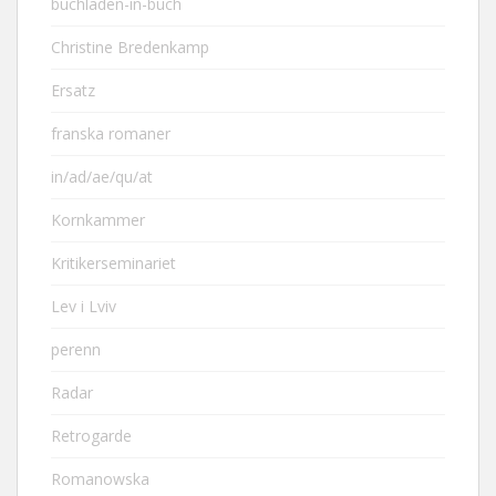
buchladen-in-buch
Christine Bredenkamp
Ersatz
franska romaner
in/ad/ae/qu/at
Kornkammer
Kritikerseminariet
Lev i Lviv
perenn
Radar
Retrogarde
Romanowska