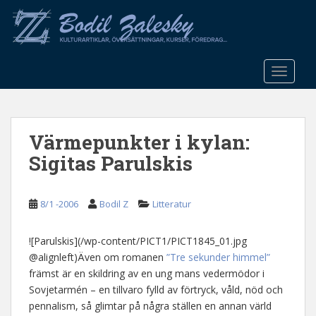
S
k
i
p
t
TOGGLE
o
m
a
Värmepunkter i kylan:
i
n
Sigitas Parulskis
c
o
n
8/1 -2006
Bodil Z
Litteratur
t
e
![Parulskis](/wp-content/PICT1/PICT1845_01.jpg
n
@alignleft)Även om romanen
”Tre sekunder himmel”
t
främst är en skildring av en ung mans vedermödor i
Sovjetarmén – en tillvaro fylld av förtryck, våld, nöd och
pennalism, så glimtar på några ställen en annan värld