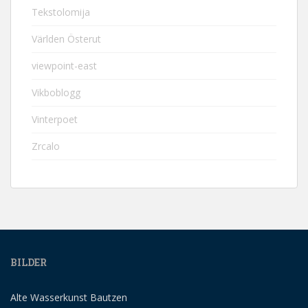
Tekstolomija
Världen Österut
viewpoint-east
Vikboblogg
Vinterpoet
Zrcalo
BILDER
Alte Wasserkunst Bautzen