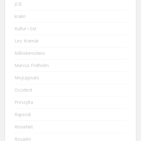
JCB
krakri
Kultur i öst
Leo Kramár
Månskensdans
Marcus Fridholm
MojUppsats
Occident
Pressylta
Rapsodi
ResiaNet
Rosaièn