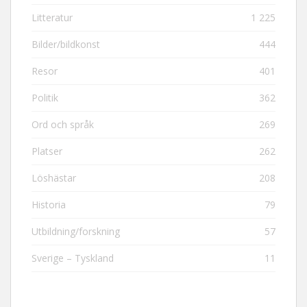
Litteratur
1 225
Bilder/bildkonst
444
Resor
401
Politik
362
Ord och språk
269
Platser
262
Löshästar
208
Historia
79
Utbildning/forskning
57
Sverige – Tyskland
11