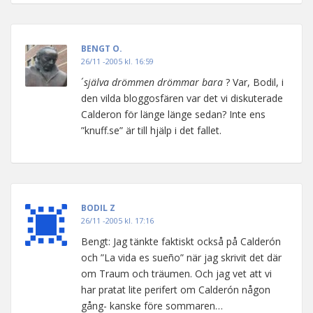
BENGT O.
26/11 -2005 kl. 16:59
´
själva drömmen drömmar bara
? Var, Bodil, i
den vilda bloggosfären var det vi diskuterade
Calderon för länge länge sedan? Inte ens
”knuff.se” är till hjälp i det fallet.
BODIL Z
26/11 -2005 kl. 17:16
Bengt: Jag tänkte faktiskt också på Calderón
och ”La vida es sueño” när jag skrivit det där
om Traum och träumen. Och jag vet att vi
har pratat lite perifert om Calderón någon
gång- kanske före sommaren…