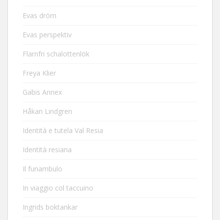
Evas dröm
Evas perspektiv
Flarnfri schalottenlök
Freya Klier
Gabis Annex
Håkan Lindgren
Identità e tutela Val Resia
Identità resiana
Il funambulo
In viaggio col taccuino
Ingrids boktankar