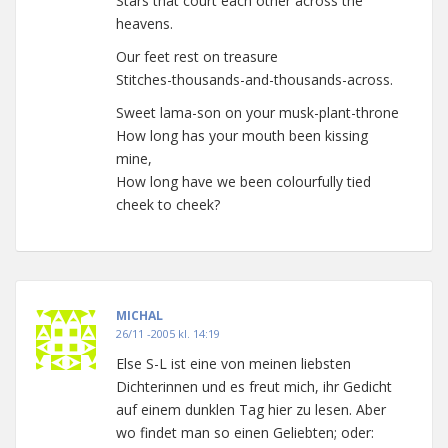
Stars that court each other across the
heavens.
Our feet rest on treasure
Stitches-thousands-and-thousands-across.
Sweet lama-son on your musk-plant-throne
How long has your mouth been kissing
mine,
How long have we been colourfully tied
cheek to cheek?
MICHAL
26/11 -2005 kl. 14:19
Else S-L ist eine von meinen liebsten
Dichterinnen und es freut mich, ihr Gedicht
auf einem dunklen Tag hier zu lesen. Aber
wo findet man so einen Geliebten; oder: