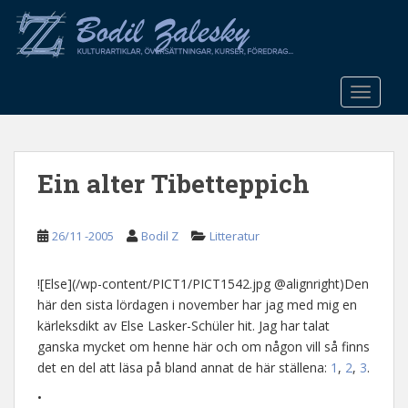
S
k
i
p
t
TOGGLE
o
m
a
Ein alter Tibetteppich
i
n
c
26/11 -2005
Bodil Z
Litteratur
o
n
t
![Else](/wp-content/PICT1/PICT1542.jpg @alignright)Den
e
här den sista lördagen i november har jag med mig en
n
kärleksdikt av Else Lasker-Schüler hit. Jag har talat
t
ganska mycket om henne här och om någon vill så finns
det en del att läsa på bland annat de här ställena:
1
,
2
,
3
.
•