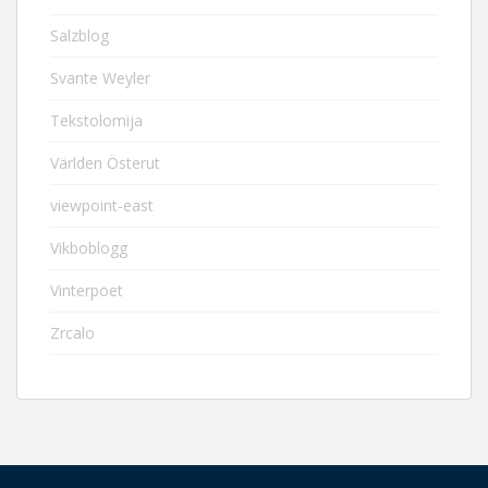
Salzblog
Svante Weyler
Tekstolomija
Världen Österut
viewpoint-east
Vikboblogg
Vinterpoet
Zrcalo