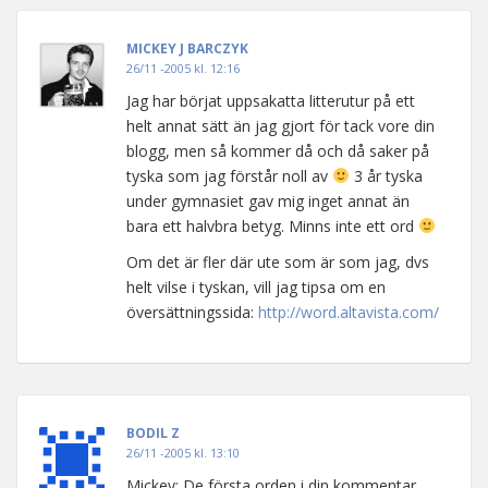
MICKEY J BARCZYK
26/11 -2005 kl. 12:16
Jag har börjat uppsakatta litterutur på ett
helt annat sätt än jag gjort för tack vore din
blogg, men så kommer då och då saker på
tyska som jag förstår noll av
3 år tyska
under gymnasiet gav mig inget annat än
bara ett halvbra betyg. Minns inte ett ord
Om det är fler där ute som är som jag, dvs
helt vilse i tyskan, vill jag tipsa om en
översättningssida:
http://word.altavista.com/
BODIL Z
26/11 -2005 kl. 13:10
Mickey: De första orden i din kommentar