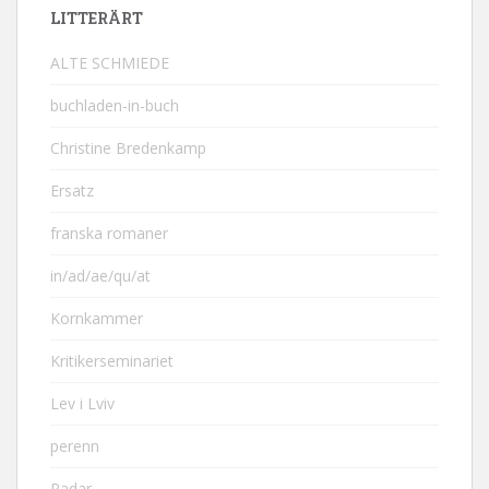
LITTERÄRT
ALTE SCHMIEDE
buchladen-in-buch
Christine Bredenkamp
Ersatz
franska romaner
in/ad/ae/qu/at
Kornkammer
Kritikerseminariet
Lev i Lviv
perenn
Radar