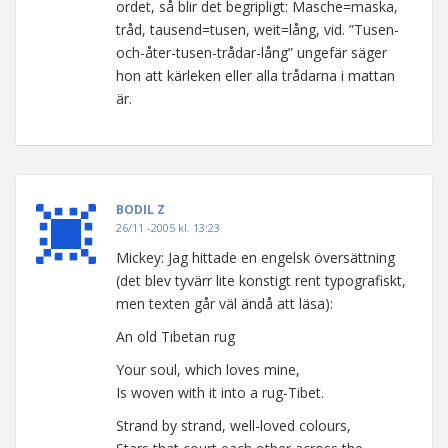
ordet, så blir det begripligt: Masche=maska,
tråd, tausend=tusen, weit=lång, vid. ”Tusen-
och-åter-tusen-trådar-lång” ungefär säger
hon att kärleken eller alla trådarna i mattan
är.
BODIL Z
26/11 -2005 kl. 13:23
Mickey: Jag hittade en engelsk översättning
(det blev tyvärr lite konstigt rent typografiskt,
men texten går väl ändå att läsa):
An old Tibetan rug
Your soul, which loves mine,
Is woven with it into a rug-Tibet.
Strand by strand, well-loved colours,