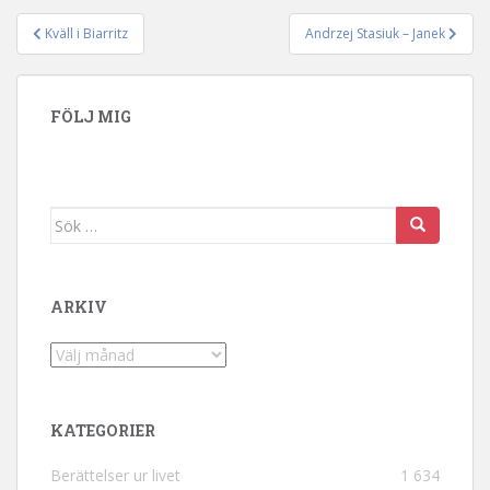
Kväll i Biarritz
Andrzej Stasiuk – Janek
Inläggsnavigering
FÖLJ MIG
Sök efter:
ARKIV
Arkiv
KATEGORIER
Berättelser ur livet
1 634