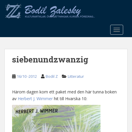
S
k
i
p
t
TOGGLE
o
m
a
siebenundzwanzig
i
n
c
16/10 -2012
Bodil Z
Litteratur
o
n
t
Härom dagen kom ett paket med den här tunna boken
e
av
Herbert J. Wimmer
hit till Hvarska 10:
n
t