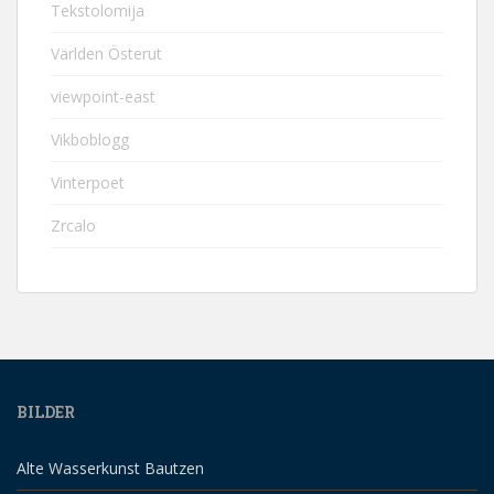
Tekstolomija
Världen Österut
viewpoint-east
Vikboblogg
Vinterpoet
Zrcalo
BILDER
Alte Wasserkunst Bautzen