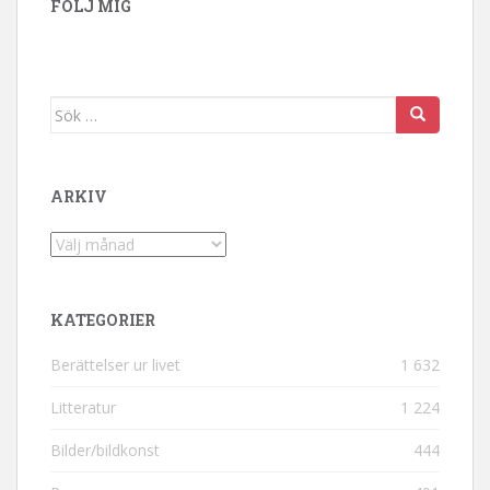
FÖLJ MIG
Sök efter:
ARKIV
Arkiv
KATEGORIER
Berättelser ur livet
1 632
Litteratur
1 224
Bilder/bildkonst
444