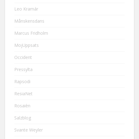
Leo Kramár
Månskensdans
Marcus Fridholm
MojUppsats
Occident
Pressylta
Rapsodi
ResiaNet
Rosaièn
Salzblog
Svante Weyler