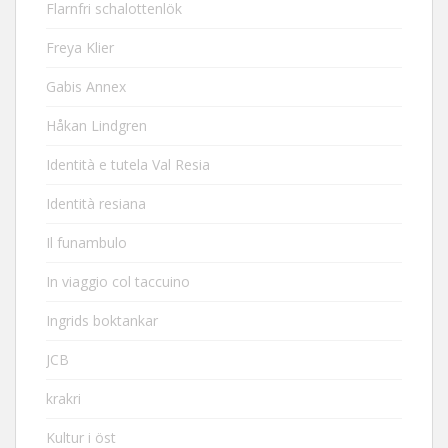
Flarnfri schalottenlök
Freya Klier
Gabis Annex
Håkan Lindgren
Identità e tutela Val Resia
Identità resiana
Il funambulo
In viaggio col taccuino
Ingrids boktankar
JCB
krakri
Kultur i öst