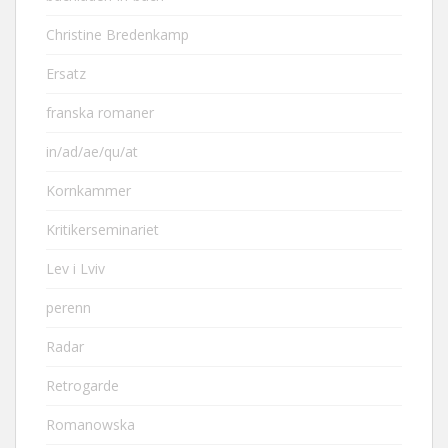
Christine Bredenkamp
Ersatz
franska romaner
in/ad/ae/qu/at
Kornkammer
Kritikerseminariet
Lev i Lviv
perenn
Radar
Retrogarde
Romanowska