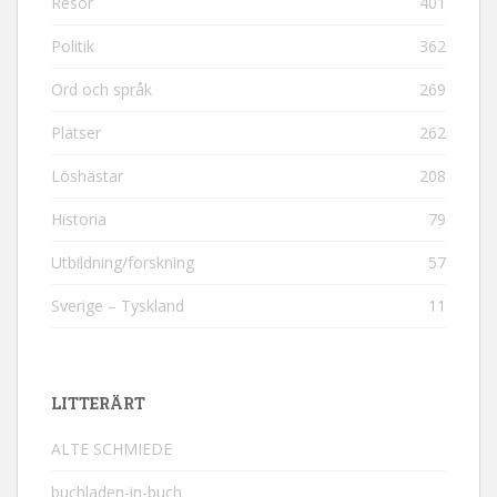
Resor
401
Politik
362
Ord och språk
269
Platser
262
Löshästar
208
Historia
79
Utbildning/forskning
57
Sverige – Tyskland
11
LITTERÄRT
ALTE SCHMIEDE
buchladen-in-buch