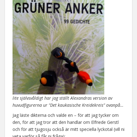
lite självsvåldigt har jag ställt Alexandras version av
huvudfigurerna ur ”Det kaukasische Kreidekreis” ovanpå…
Jag läste dikterna och valde en – för att jag tycker om
den, för att jag tror att den handlar om Elfriede Gerstl
och för att tjugosju också är mitt speciella lyckotal (vill ni
veta varför så får ni fråga):