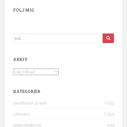
FÖLJ MIG
Sök efter:
ARKIV
Arkiv
KATEGORIER
Berättelser ur livet
1 632
Litteratur
1 224
Bilder/bildkonst
444