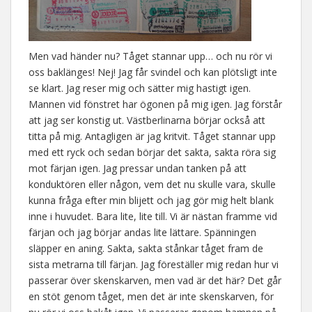
Men vad händer nu? Tåget stannar upp… och nu rör vi
oss baklänges! Nej! Jag får svindel och kan plötsligt inte
se klart. Jag reser mig och sätter mig hastigt igen.
Mannen vid fönstret har ögonen på mig igen. Jag förstår
att jag ser konstig ut. Västberlinarna börjar också att
titta på mig. Antagligen är jag kritvit. Tåget stannar upp
med ett ryck och sedan börjar det sakta, sakta röra sig
mot färjan igen. Jag pressar undan tanken på att
konduktören eller någon, vem det nu skulle vara, skulle
kunna fråga efter min blijett och jag gör mig helt blank
inne i huvudet. Bara lite, lite till. Vi är nästan framme vid
färjan och jag börjar andas lite lättare. Spänningen
släpper en aning. Sakta, sakta stånkar tåget fram de
sista metrarna till färjan. Jag föreställer mig redan hur vi
passerar över skenskarven, men vad är det här? Det går
en stöt genom tåget, men det är inte skenskarven, för