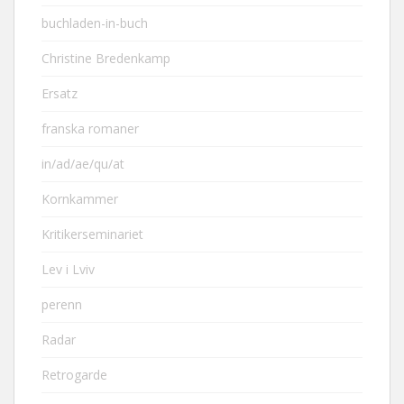
buchladen-in-buch
Christine Bredenkamp
Ersatz
franska romaner
in/ad/ae/qu/at
Kornkammer
Kritikerseminariet
Lev i Lviv
perenn
Radar
Retrogarde