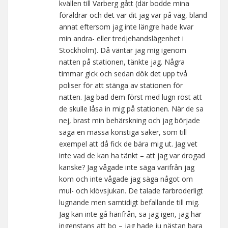
kvällen till Varberg gått (där bodde mina
föräldrar och det var dit jag var på väg, bland
annat eftersom jag inte längre hade kvar
min andra- eller tredjehandslägenhet i
Stockholm). Då väntar jag mig igenom
natten på stationen, tänkte jag. Några
timmar gick och sedan dök det upp två
poliser för att stänga av stationen för
natten. Jag bad dem först med lugn röst att
de skulle låsa in mig på stationen. När de sa
nej, brast min behärskning och jag började
säga en massa konstiga saker, som till
exempel att då fick de bära mig ut. Jag vet
inte vad de kan ha tänkt – att jag var drogad
kanske? Jag vågade inte säga varifrån jag
kom och inte vågade jag säga något om
mul- och klövsjukan. De talade farbroderligt
lugnande men samtidigt befallande till mig.
Jag kan inte gå härifrån, sa jag igen, jag har
ingenstans att bo – jag hade ju nästan bara