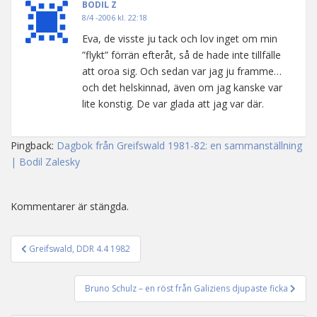
BODIL Z
8/4 -2006 kl. 22:18
Eva, de visste ju tack och lov inget om min
”flykt” förrän efteråt, så de hade inte tillfälle
att oroa sig. Och sedan var jag ju framme…
och det helskinnad, även om jag kanske var
lite konstig. De var glada att jag var där.
Pingback:
Dagbok från Greifswald 1981-82: en sammanställning
| Bodil Zalesky
Kommentarer är stängda.
Greifswald, DDR 4.4 1982
Inläggsnavigering
Bruno Schulz – en röst från Galiziens djupaste ficka