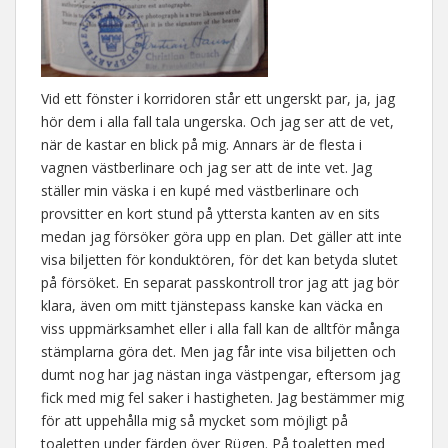
Vid ett fönster i korridoren står ett ungerskt par, ja, jag
hör dem i alla fall tala ungerska. Och jag ser att de vet,
när de kastar en blick på mig. Annars är de flesta i
vagnen västberlinare och jag ser att de inte vet. Jag
ställer min väska i en kupé med västberlinare och
provsitter en kort stund på yttersta kanten av en sits
medan jag försöker göra upp en plan. Det gäller att inte
visa biljetten för konduktören, för det kan betyda slutet
på försöket. En separat passkontroll tror jag att jag bör
klara, även om mitt tjänstepass kanske kan väcka en
viss uppmärksamhet eller i alla fall kan de alltför många
stämplarna göra det. Men jag får inte visa biljetten och
dumt nog har jag nästan inga västpengar, eftersom jag
fick med mig fel saker i hastigheten. Jag bestämmer mig
för att uppehålla mig så mycket som möjligt på
toaletten under färden över Rügen. På toaletten med