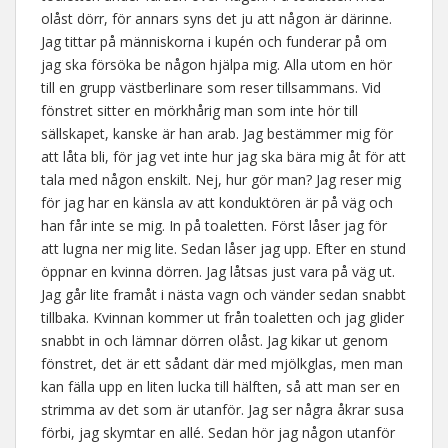
olåst dörr, för annars syns det ju att någon är därinne.
Jag tittar på människorna i kupén och funderar på om
jag ska försöka be någon hjälpa mig. Alla utom en hör
till en grupp västberlinare som reser tillsammans. Vid
fönstret sitter en mörkhårig man som inte hör till
sällskapet, kanske är han arab. Jag bestämmer mig för
att låta bli, för jag vet inte hur jag ska bära mig åt för att
tala med någon enskilt. Nej, hur gör man? Jag reser mig
för jag har en känsla av att konduktören är på väg och
han får inte se mig. In på toaletten. Först låser jag för
att lugna ner mig lite. Sedan låser jag upp. Efter en stund
öppnar en kvinna dörren. Jag låtsas just vara på väg ut.
Jag går lite framåt i nästa vagn och vänder sedan snabbt
tillbaka. Kvinnan kommer ut från toaletten och jag glider
snabbt in och lämnar dörren olåst. Jag kikar ut genom
fönstret, det är ett sådant där med mjölkglas, men man
kan fälla upp en liten lucka till hälften, så att man ser en
strimma av det som är utanför. Jag ser några åkrar susa
förbi, jag skymtar en allé. Sedan hör jag någon utanför