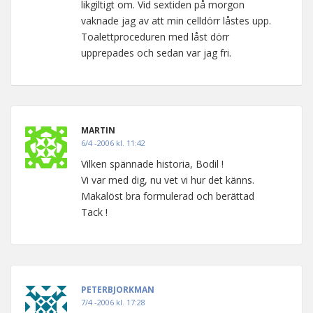
likgiltigt om. Vid sextiden på morgon
vaknade jag av att min celldörr låstes upp.
Toalettproceduren med låst dörr
upprepades och sedan var jag fri.
MARTIN
6/4 -2006 kl. 11:42
Vilken spännade historia, Bodil !
Vi var med dig, nu vet vi hur det känns.
Makalöst bra formulerad och berättad
Tack !
PETERBJORKMAN
7/4 -2006 kl. 17:28