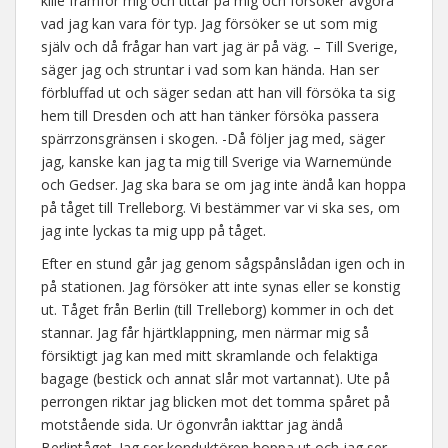
kille framför mig och tittar på mig och försöker avgöra
vad jag kan vara för typ. Jag försöker se ut som mig
själv och då frågar han vart jag är på väg. – Till Sverige,
säger jag och struntar i vad som kan hända. Han ser
förbluffad ut och säger sedan att han vill försöka ta sig
hem till Dresden och att han tänker försöka passera
spärrzonsgränsen i skogen. -Då följer jag med, säger
jag, kanske kan jag ta mig till Sverige via Warnemünde
och Gedser. Jag ska bara se om jag inte ändå kan hoppa
på tåget till Trelleborg. Vi bestämmer var vi ska ses, om
jag inte lyckas ta mig upp på tåget.
Efter en stund går jag genom sågspånslådan igen och in
på stationen. Jag försöker att inte synas eller se konstig
ut. Tåget från Berlin (till Trelleborg) kommer in och det
stannar. Jag får hjärtklappning, men närmar mig så
försiktigt jag kan med mitt skramlande och felaktiga
bagage (bestick och annat slår mot vartannat). Ute på
perrongen riktar jag blicken mot det tomma spåret på
motstående sida. Ur ögonvrån iakttar jag ändå
Berlintåget. Jag ser konduktören hoppa ut och jag ser