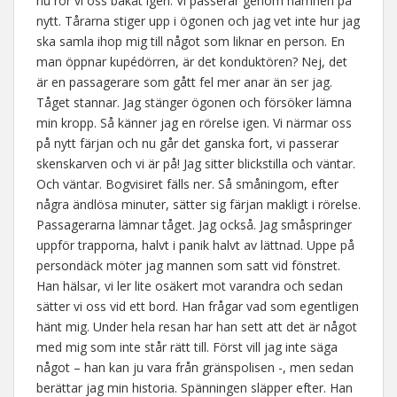
nu rör vi oss bakåt igen. Vi passerar genom hamnen på
nytt. Tårarna stiger upp i ögonen och jag vet inte hur jag
ska samla ihop mig till något som liknar en person. En
man öppnar kupédörren, är det konduktören? Nej, det
är en passagerare som gått fel mer anar än ser jag.
Tåget stannar. Jag stänger ögonen och försöker lämna
min kropp. Så känner jag en rörelse igen. Vi närmar oss
på nytt färjan och nu går det ganska fort, vi passerar
skenskarven och vi är på! Jag sitter blickstilla och väntar.
Och väntar. Bogvisiret fälls ner. Så småningom, efter
några ändlösa minuter, sätter sig färjan makligt i rörelse.
Passagerarna lämnar tåget. Jag också. Jag småspringer
uppför trapporna, halvt i panik halvt av lättnad. Uppe på
persondäck möter jag mannen som satt vid fönstret.
Han hälsar, vi ler lite osäkert mot varandra och sedan
sätter vi oss vid ett bord. Han frågar vad som egentligen
hänt mig. Under hela resan har han sett att det är något
med mig som inte står rätt till. Först vill jag inte säga
något – han kan ju vara från gränspolisen -, men sedan
berättar jag min historia. Spänningen släpper efter. Han