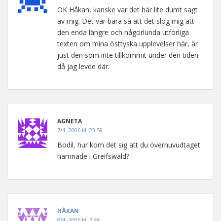
OK Håkan, kanske var det här lite dumt sagt
av mig. Det var bara så att det slog mig att
den enda längre och någorlunda utförliga
texten om mina östtyska upplevelser här, är
just den som inte tillkommit under den tiden
då jag levde där.
AGNETA
7/4 -2006 kl. 23:59
Bodil, hur kom det sig att du överhuvudtaget
hamnade i Greifswald?
HÅKAN
8/4 -2006 kl. 7:46