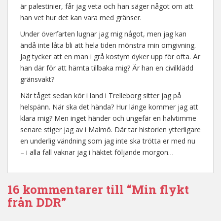
är palestinier, får jag veta och han säger något om att
han vet hur det kan vara med gränser.
Under överfarten lugnar jag mig något, men jag kan
ändå inte låta bli att hela tiden mönstra min omgivning.
Jag tycker att en man i grå kostym dyker upp för ofta. Är
han där för att hämta tillbaka mig? Är han en civilklädd
gränsvakt?
När tåget sedan kör i land i Trelleborg sitter jag på
helspänn. När ska det hända? Hur länge kommer jag att
klara mig? Men inget händer och ungefär en halvtimme
senare stiger jag av i Malmö. Där tar historien ytterligare
en underlig vändning som jag inte ska trötta er med nu
– i alla fall vaknar jag i häktet följande morgon…
16 kommentarer till “Min flykt
från DDR”