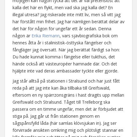
möjligen kan någon tycka att det är väl pretensiöst att
kalla det här en flykt, men vad ska jag kalla det? En
illegal utresa? Jag riskerade inte mitt liv, men så vitt jag
har förstått min frihet. Jag har nämligen berättat delar av
det här för någon för ungefär ett år sedan. Denna
någon är
Erika Riemann
, vars sjävbiografiska bok om
hennes åtta år i stalinistisk-östtyska fängelser och
fångläger jag översatt. När jag berättat färdigt sa hon:
Du hade kunnat komma i fängelse eller tukthus, det
hände också att västeuropéer hamnade där. Och det
hjälpte inte vad deras ambassader tyckte eller gjorde.
Jag står alltså på stationen i Stralsund och har just fått
reda på att jag inte kan åka tillbaka till Greifswald,
eftersom en ny spärrzonsgräns i hast dragits upp mellan
Greifswald och Stralsund. Tåget till Trelleborg ska
passera om en timme ungefär, men det är förbjudet att
stiga på. Jag går ut från stationen genom en
sågspånsfylld låda (här samlas klövsjukan in). Jag ser
förvirrade ansikten omkring mig och plötsligt stannar en