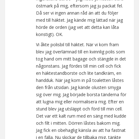
östmark på mig, eftersom jag ju packat fel.
Då ser vi ingen annan råd än att du följer
med till häktet. Jag kände mig lättad när jag
hörde de orden (jag vet att detta kan låta
konstigt). OK.
Vi åkte polisbil till häktet. När vi kom fram
blev jag överlämnad till en kvinnlig polis som
tog hand om mitt bagage och stängde in det
någonstans. Jag fördes till min cell och fick
en häktestandborste och lite tandkräm, en
handduk. När jag kom in på toaletten låstes
den från utsidan. Jag kände olusten smyga
sig över mig. Jag började borsta tänderna för
att lugna mig eller normalisera mig. Efter en
stund blev jag utsläppt och förd till min cell.
Det var ett kalt rum med en säng med kudde
och filt i mitten. Dörren låstes bakom mig.
Jag fick en obehaglig känsla av att ha fastnat
i en fälla. Nu skickar de tillbaka mig, tänkte