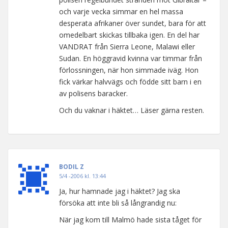
och varje vecka simmar en hel massa
desperata afrikaner över sundet, bara för att
omedelbart skickas tillbaka igen. En del har
VANDRAT från Sierra Leone, Malawi eller
Sudan. En höggravid kvinna var timmar från
förlossningen, när hon simmade iväg. Hon
fick värkar halvvägs och födde sitt barn i en
av polisens baracker.
Och du vaknar i häktet… Läser gärna resten.
BODIL Z
5/4 -2006 kl. 13:44
Ja, hur hamnade jag i häktet? Jag ska
försöka att inte bli så långrandig nu:
När jag kom till Malmö hade sista tåget för