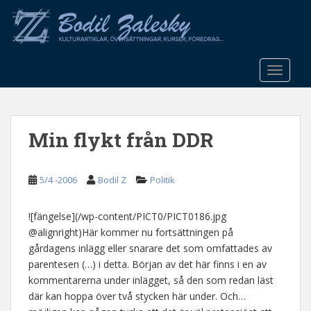
S
k
i
p
t
TOGGLE
o
m
a
Min flykt från DDR
i
n
c
5/4 -2006
Bodil Z
Politik
o
n
t
![fängelse](/wp-content/PICT0/PICT0186.jpg
e
@alignright)Här kommer nu fortsättningen på
n
gårdagens inlägg eller snarare det som omfattades av
t
parentesen (…) i detta. Början av det här finns i en av
kommentarerna under inlägget, så den som redan läst
där kan hoppa över två stycken här under. Och…