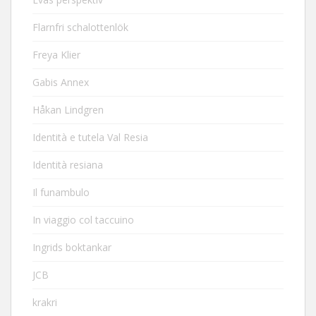
Flarnfri schalottenlök
Freya Klier
Gabis Annex
Håkan Lindgren
Identità e tutela Val Resia
Identità resiana
Il funambulo
In viaggio col taccuino
Ingrids boktankar
JCB
krakri