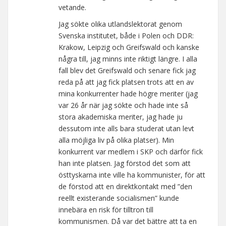
vetande.
Jag sökte olika utlandslektorat genom
Svenska institutet, både i Polen och DDR:
Krakow, Leipzig och Greifswald och kanske
några till, jag minns inte riktigt längre. I alla
fall blev det Greifswald och senare fick jag
reda på att jag fick platsen trots att en av
mina konkurrenter hade högre meriter (jag
var 26 år när jag sökte och hade inte så
stora akademiska meriter, jag hade ju
dessutom inte alls bara studerat utan levt
alla möjliga liv på olika platser). Min
konkurrent var medlem i SKP och därför fick
han inte platsen. Jag förstod det som att
östtyskarna inte ville ha kommunister, för att
de förstod att en direktkontakt med ”den
reellt existerande socialismen” kunde
innebära en risk för tilltron till
kommunismen. Då var det bättre att ta en