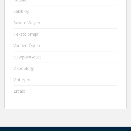
Salzblog
Svante Weyler
Tekstolomija
Världen Österut
viewpoint-east
Vikboblogg
Vinterpoet
Zrcalo