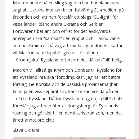
Macron är ute på en slirig väg och han har bland annat
sagt att Ukraina inte kan bli en fullvärdig EU-medlem på
årtionden och att han föreslår ett slags ”EU-light” för
vissa länder, bland andra Ukraina och Serbien.
Förövarens betjänt och offret för det avskyvärda
angreppen ska ”samsas” i en grupp! Och – ännu värre –
nu när Ukraina är på väg att rädda sig ur dödens käftar
vill Macron ha eldupphör genast för att inte
”förödmjuka” Ryssland, eftersom det då kan ”bli” farligt.
Macron vill alltså ge Krym och Donbas till Ryssland för
att Ryssland inte ska ”förödmjukas”. Jag har ett bättre
förslag: Ge Korsika och de baskiska provinserna (här
finns ju en viss separatism, kanske kan vi elda på den
lite?) till Ryssland! Då blir Ryssland nog nöjt. (Till Scholz
föreslår jag att han återtar Königsberg för Tysklands
räkning och gör det till en demilitariserad zon, men det
är ett annat projekt.)
Slava Ukraini!