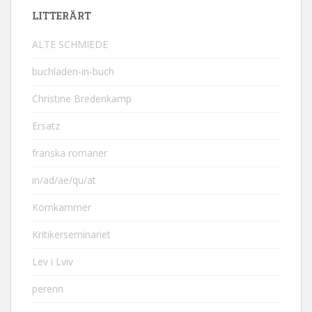
LITTERÄRT
ALTE SCHMIEDE
buchladen-in-buch
Christine Bredenkamp
Ersatz
franska romaner
in/ad/ae/qu/at
Kornkammer
Kritikerseminariet
Lev i Lviv
perenn