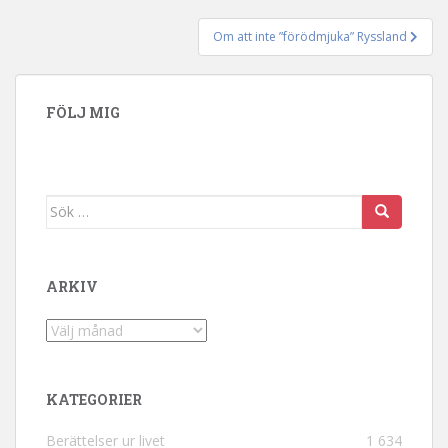
Om att inte ”förödmjuka” Ryssland
FÖLJ MIG
Sök efter:
ARKIV
Arkiv
KATEGORIER
Berättelser ur livet
1 634