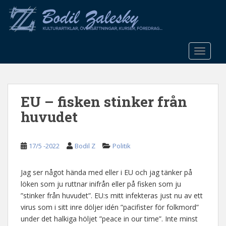
S
k
i
p
t
TOGGLE
o
m
a
EU – fisken stinker från
i
n
huvudet
c
o
n
17/5 -2022
Bodil Z
Politik
t
e
Jag ser något hända med eller i EU och jag tänker på
n
löken som ju ruttnar inifrån eller på fisken som ju
t
”stinker från huvudet”. EU:s mitt infekteras just nu av ett
virus som i sitt inre döljer idén ”pacifister för folkmord”
under det halkiga höljet ”peace in our time”. Inte minst