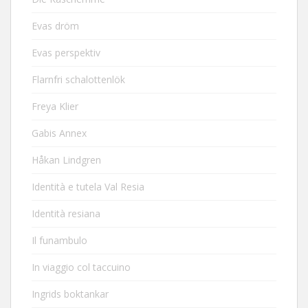
Evas dröm
Evas perspektiv
Flarnfri schalottenlök
Freya Klier
Gabis Annex
Håkan Lindgren
Identità e tutela Val Resia
Identità resiana
Il funambulo
In viaggio col taccuino
Ingrids boktankar