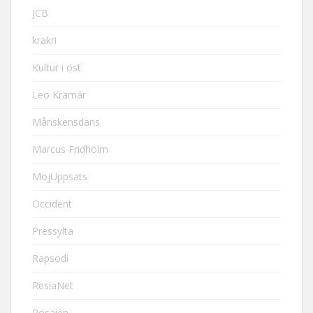
JCB
krakri
Kultur i öst
Leo Kramár
Månskensdans
Marcus Fridholm
MojUppsats
Occident
Pressylta
Rapsodi
ResiaNet
Rosaièn