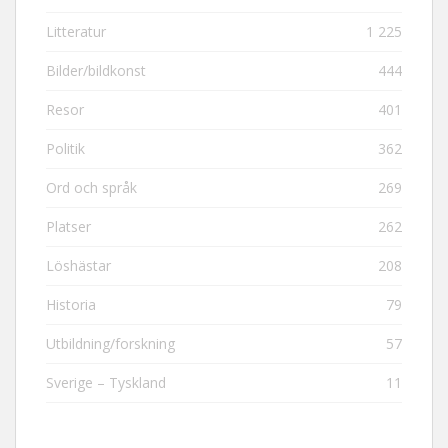
Litteratur
1 225
Bilder/bildkonst
444
Resor
401
Politik
362
Ord och språk
269
Platser
262
Löshästar
208
Historia
79
Utbildning/forskning
57
Sverige – Tyskland
11