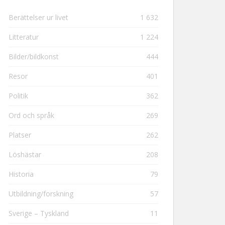
Berättelser ur livet
1 632
Litteratur
1 224
Bilder/bildkonst
444
Resor
401
Politik
362
Ord och språk
269
Platser
262
Löshästar
208
Historia
79
Utbildning/forskning
57
Sverige – Tyskland
11