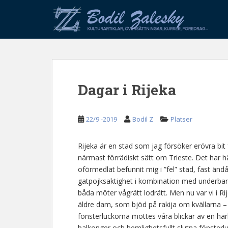
S
k
i
p
t
o
m
Dagar i Rijeka
a
i
n
22/9 -2019
Bodil Z
Platser
c
o
n
Rijeka är en stad som jag försöker erövra bit f
t
närmast förrädiskt sätt om Trieste. Det har hä
e
oförmedlat befunnit mig i ”fel” stad, fast ändå a
n
gatpojksaktighet i kombination med underbart
t
båda möter vågrätt lodrätt. Men nu var vi i R
äldre dam, som bjöd på rakija om kvällarna –
fönsterluckorna möttes våra blickar av en här
balkonger och hemlighetsfullt slutna fönsterlu