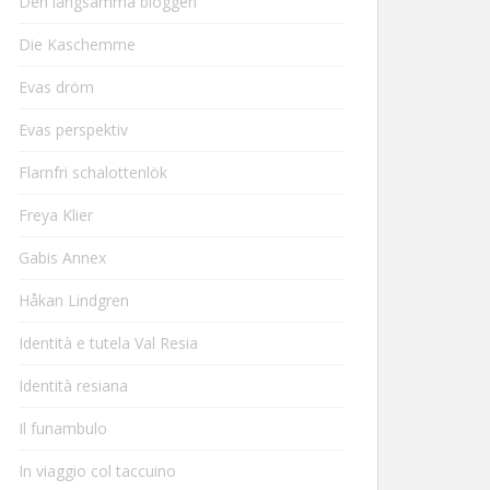
Den långsamma bloggen
Die Kaschemme
Evas dröm
Evas perspektiv
Flarnfri schalottenlök
Freya Klier
Gabis Annex
Håkan Lindgren
Identità e tutela Val Resia
Identità resiana
Il funambulo
In viaggio col taccuino