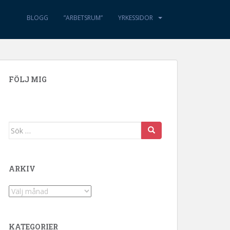
BLOGG
”ARBETSRUM”
YRKESSIDOR
FÖLJ MIG
Sök efter:
ARKIV
Arkiv
KATEGORIER