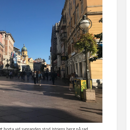
 borta vid synranden stod Istriens berg på rad.