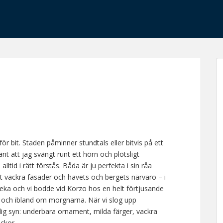
ör bit. Staden påminner stundtals eller bitvis på ett
nt att jag svängt runt ett hörn och plötsligt
lltid i rätt förstås. Båda är ju perfekta i sin råa
 vackra fasader och havets och bergets närvaro – i
ijeka och vi bodde vid Korzo hos en helt förtjusande
 och ibland om morgnarna. När vi slog upp
lig syn: underbara ornament, milda färger, vackra
ckor.