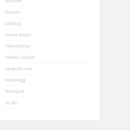
ResiaNet
Rosaièn
Salzblog
Svante Weyler
Tekstolomija
Världen Österut
viewpoint-east
Vikboblogg
Vinterpoet
Zrcalo