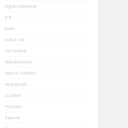
Ingrids boktankar
JCB
krakri
Kultur i öst
Leo Kramár
Månskensdans
Marcus Fridholm
MojUppsats
Occident
Pressylta
Rapsodi