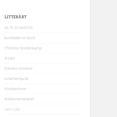
LITTERÄRT
ALTE SCHMIEDE
buchladen-in-buch
Christine Bredenkamp
Ersatz
franska romaner
in/ad/ae/qu/at
Kornkammer
Kritikerseminariet
Lev i Lviv