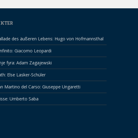
IKTER
allade des äußeren Lebens: Hugo von Hofmannsthal
infinito: Giacomo Leopardi
nje fyra: Adam Zagajewski
th: Else Lasker-Schüler
n Martino del Carso: Giuseppe Ungaretti
isse: Umberto Saba