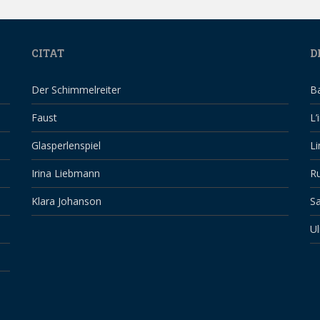
CITAT
D
Der Schimmelreiter
B
Faust
L’
Glasperlenspiel
Li
Irina Liebmann
Ru
Klara Johanson
Sa
Ul