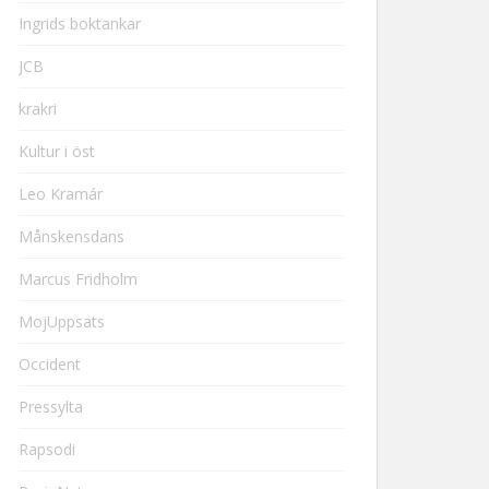
Ingrids boktankar
JCB
krakri
Kultur i öst
Leo Kramár
Månskensdans
Marcus Fridholm
MojUppsats
Occident
Pressylta
Rapsodi