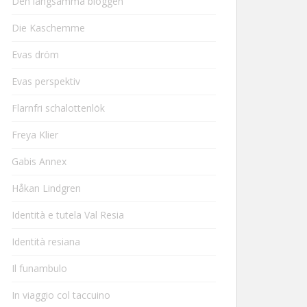
Den långsamma bloggen
Die Kaschemme
Evas dröm
Evas perspektiv
Flarnfri schalottenlök
Freya Klier
Gabis Annex
Håkan Lindgren
Identità e tutela Val Resia
Identità resiana
Il funambulo
In viaggio col taccuino