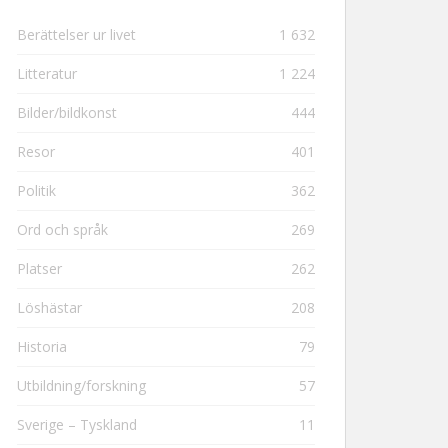
Berättelser ur livet
1 632
Litteratur
1 224
Bilder/bildkonst
444
Resor
401
Politik
362
Ord och språk
269
Platser
262
Löshästar
208
Historia
79
Utbildning/forskning
57
Sverige – Tyskland
11