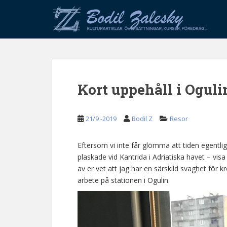
S
k
i
p
t
o
m
Kort uppehåll i Oguli
a
i
n
21/9 -2019
Bodil Z
Resor
c
o
n
Eftersom vi inte får glömma att tiden egentlige
t
plaskade vid Kantrida i Adriatiska havet – vis
e
av er vet att jag har en särskild svaghet för kr
n
arbete på stationen i Ogulin.
t