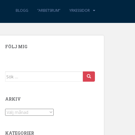
BLOGG
”ARBETSRUM”
YRKESSIDOR
FÖLJ MIG
Sök efter:
ARKIV
Arkiv
KATEGORIER