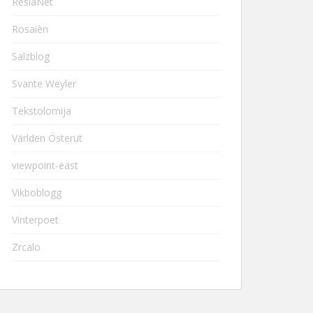
ResiaNet
Rosaièn
Salzblog
Svante Weyler
Tekstolomija
Världen Österut
viewpoint-east
Vikboblogg
Vinterpoet
Zrcalo