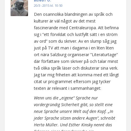
BENGT O.
20/3 -2015 kl. 10:50
Den osannolika blandningen av språk och
kulturer är väl något av det mest
fascinerande med Centraleuropa. Att befinna
sig i ”ett förvildat och lustfyllt sätt i en ström
av ord” som du skriver. Av en slump såg jag
just på TV att man i dagarna i en liten liten
ort nära Salzburg organiserar ”Literaturtage”
där författare som skriver på och talar minst
två olika språk läser och diskuterar sina verk.
Jag tar mig friheten att komma med ett långt
citat ur programmet eftersom jag tycker
texten är relevant i sammanhanget:
Wenn uns die „eigene“ Sprache nur
vordergründig Sicherheit gibt, so stellt eine
neue Sprache unsere Welt auf den Kopf. „In
jeder Sprache sitzen andere Augen“, schreibt
Herta Müller. Und Esther Kinsky nennt das