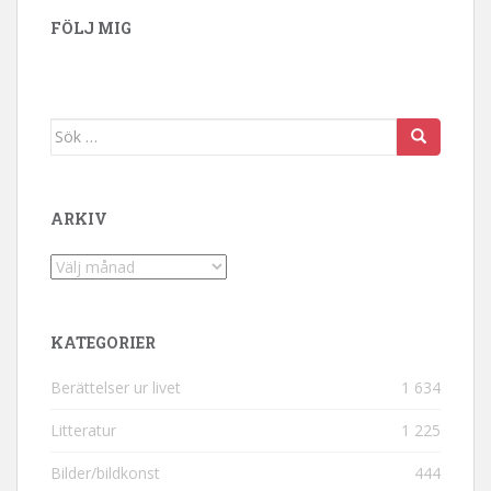
FÖLJ MIG
Sök efter:
ARKIV
Arkiv
KATEGORIER
Berättelser ur livet
1 634
Litteratur
1 225
Bilder/bildkonst
444