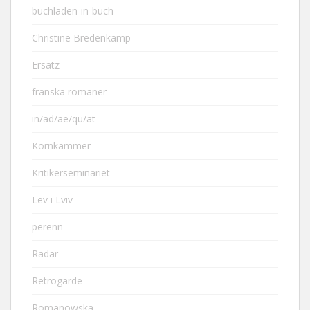
buchladen-in-buch
Christine Bredenkamp
Ersatz
franska romaner
in/ad/ae/qu/at
Kornkammer
Kritikerseminariet
Lev i Lviv
perenn
Radar
Retrogarde
Romanowska