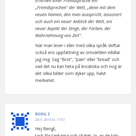
Erlernen einer Fremdsprache ein
„Fremdsprechen“ der Welt, „denn mit dem
neuen Namen, den man ausspricht, assoziiert
sich auch ein neuer Anblick der Welt, ein
neuer Aspekt der Dinge, der Farben, der
Wahrnehmung von Zeit“.
När man lever i eller med olika språk skiftar
också ens uppfattning av omvärlden inbillar
jag mig. Säg ”Brot”, ”pain” eller ”bread” och
vad det nu kan heta på kroatiska och nog är
det olika bilder som dyker upp, halvt
medvetet.
BODIL Z
20/3 -2015 kl. 17:01
Hej Bengt,
tack för tankarna och citatet. Ja, av de tolv