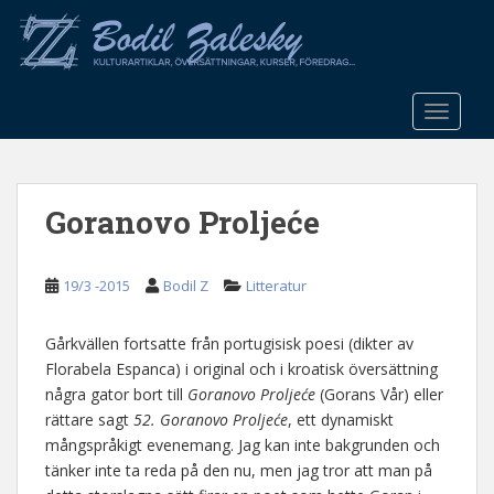
S
k
i
p
t
TOGGLE
o
m
a
Goranovo Proljeće
i
n
c
19/3 -2015
Bodil Z
Litteratur
o
n
t
Gårkvällen fortsatte från portugisisk poesi (dikter av
e
Florabela Espanca) i original och i kroatisk översättning
n
några gator bort till
Goranovo Proljeće
(Gorans Vår) eller
t
rättare sagt
52. Goranovo Proljeće
, ett dynamiskt
mångspråkigt evenemang. Jag kan inte bakgrunden och
tänker inte ta reda på den nu, men jag tror att man på