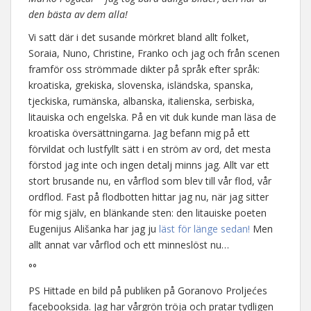
den bästa av dem alla!
Vi satt där i det susande mörkret bland allt folket,
Soraia, Nuno, Christine, Franko och jag och från scenen
framför oss strömmade dikter på språk efter språk:
kroatiska, grekiska, slovenska, isländska, spanska,
tjeckiska, rumänska, albanska, italienska, serbiska,
litauiska och engelska. På en vit duk kunde man läsa de
kroatiska översättningarna. Jag befann mig på ett
förvildat och lustfyllt sätt i en ström av ord, det mesta
förstod jag inte och ingen detalj minns jag. Allt var ett
stort brusande nu, en vårflod som blev till vår flod, vår
ordflod. Fast på flodbotten hittar jag nu, när jag sitter
för mig själv, en blänkande sten: den litauiske poeten
Eugenijus Ališanka har jag ju
läst för länge sedan!
Men
allt annat var vårflod och ett minneslöst nu…
°°
PS Hittade en bild på publiken på Goranovo Proljećes
facebooksida. Jag har vårgrön tröja och pratar tydligen