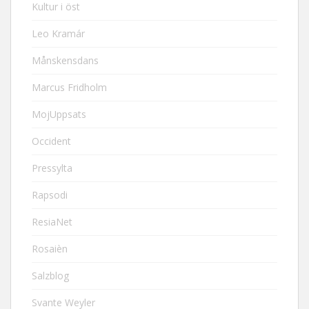
Kultur i öst
Leo Kramár
Månskensdans
Marcus Fridholm
MojUppsats
Occident
Pressylta
Rapsodi
ResiaNet
Rosaièn
Salzblog
Svante Weyler