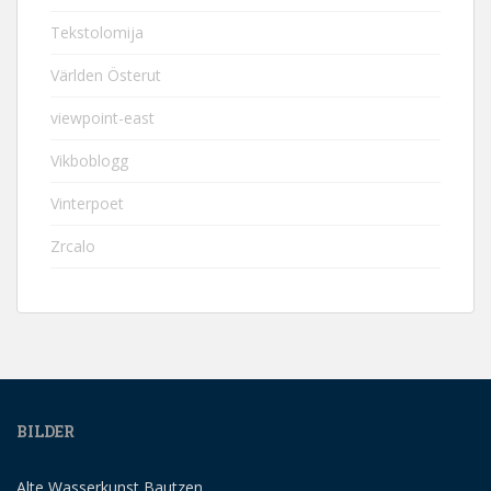
Tekstolomija
Världen Österut
viewpoint-east
Vikboblogg
Vinterpoet
Zrcalo
BILDER
Alte Wasserkunst Bautzen