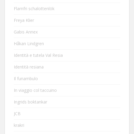
Flarnfri schalottenlök
Freya Klier
Gabis Annex
Håkan Lindgren
Identità e tutela Val Resia
Identità resiana
Il funambulo
In viaggio col taccuino
Ingrids boktankar
JCB
krakri