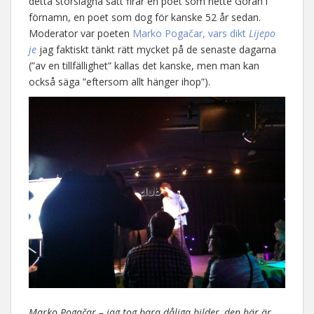
detta storslagna sätt firar en poet som hette Goran i
förnamn, en poet som dog för kanske 52 år sedan.
Moderator var poeten
Marko Pogačar, vars dikt
Lijepo
je
jag faktiskt tänkt rätt mycket på de senaste dagarna
(”av en tillfällighet” kallas det kanske, men man kan
också säga ”eftersom allt hänger ihop”).
Marko Pogačar – jag tog bara dåliga bilder, den här är