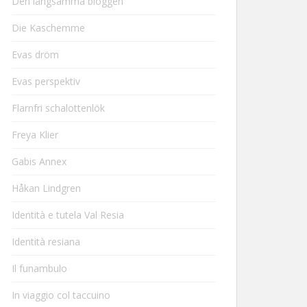
Den långsamma bloggen
Die Kaschemme
Evas dröm
Evas perspektiv
Flarnfri schalottenlök
Freya Klier
Gabis Annex
Håkan Lindgren
Identità e tutela Val Resia
Identità resiana
Il funambulo
In viaggio col taccuino