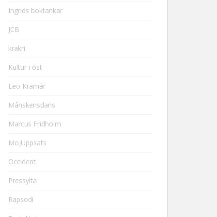
Ingrids boktankar
JCB
krakri
Kultur i öst
Leo Kramár
Månskensdans
Marcus Fridholm
MojUppsats
Occident
Pressylta
Rapsodi