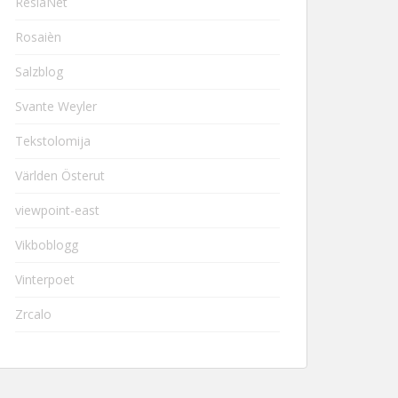
ResiaNet
Rosaièn
Salzblog
Svante Weyler
Tekstolomija
Världen Österut
viewpoint-east
Vikboblogg
Vinterpoet
Zrcalo