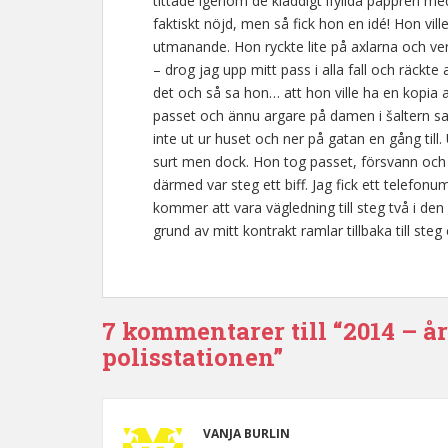
tittade igenom de kladdigt ifyllda pappren me
faktiskt nöjd, men så fick hon en idé! Hon ville
utmanande. Hon ryckte lite på axlarna och ver
– drog jag upp mitt pass i alla fall och räckt
det och så sa hon… att hon ville ha en kopia av
passet och ännu argare på damen i šaltern sa j
inte ut ur huset och ner på gatan en gång till
surt men dock. Hon tog passet, försvann och
därmed var steg ett biff. Jag fick ett telefon
kommer att vara vägledning till steg två i den
grund av mitt kontrakt ramlar tillbaka till steg 
7 kommentarer till “2014 – år
polisstationen”
VANJA BURLIN