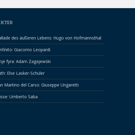
IKTER
allade des äußeren Lebens: Hugo von Hofmannsthal
infinito: Giacomo Leopardi
nje fyra: Adam Zagajewski
th: Else Lasker-Schüler
n Martino del Carso: Giuseppe Ungaretti
isse: Umberto Saba