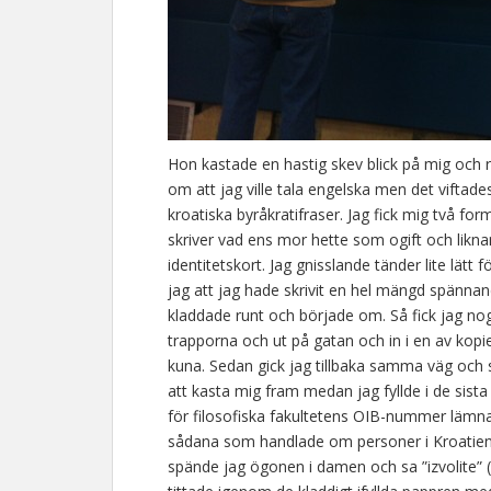
Hon kastade en hastig skev blick på mig och
om att jag ville tala engelska men det viftad
kroatiska byråkratifraser. Jag fick mig två for
skriver vad ens mor hette som ogift och likn
identitetskort. Jag gnisslande tänder lite lätt 
jag att jag hade skrivit en hel mängd spännand
kladdade runt och började om. Så fick jag no
trapporna och ut på gatan och in i en av kopie
kuna. Sedan gick jag tillbaka samma väg och s
att kasta mig fram medan jag fyllde i de sis
för filosofiska fakultetens OIB-nummer lämna
sådana som handlade om personer i Kroatien 
spände jag ögonen i damen och sa ”izvolite” 