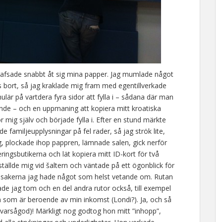
 rafsade snabbt åt sig mina papper. Jag mumlade något
es bort, så jag kraklade mig fram med egentillverkade
mulär på vartdera fyra sidor att fylla i – sådana där man
ande – och en uppmaning att kopiera mitt kroatiska
för mig själv och började fylla i. Efter en stund märkte
e familjeupplysningar på fel rader, så jag strök lite,
g, plockade ihop pappren, lämnade salen, gick nerför
ringsbutikerna och lät kopiera mitt ID-kort för två
tällde mig vid šaltern och väntade på ett ögonblick för
ta sakerna jag hade något som helst vetande om. Rutan
de jag tom och en del andra rutor också, till exempel
som är beroende av min inkomst (Londi?). Ja, och så
(varsågod)! Märkligt nog godtog hon mitt ”inhopp”,