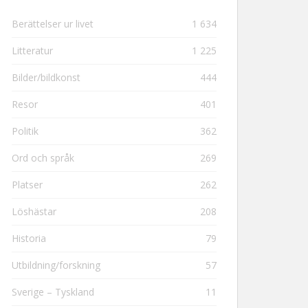
Berättelser ur livet
1 634
Litteratur
1 225
Bilder/bildkonst
444
Resor
401
Politik
362
Ord och språk
269
Platser
262
Löshästar
208
Historia
79
Utbildning/forskning
57
Sverige – Tyskland
11