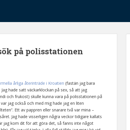
esök på polisstationen
rmella årliga återinträde i Kroatien
(fastän jag bara
 Jag hade satt väckarklockan på sex, så att jag
 och frukost) skulle kunna vara på polisstationen på
t var jag också och med mig hade jag en liten
eten”. Ett av pappren eller snarare två var mina –
ret. Jag hade visserligen några veckor tidigare kallats
är jag kom dit för att göra det, så fanns inte något
ir), får jag väl tänka. I alla fall ställde jag mig i kö vid