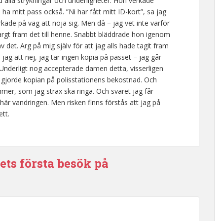
d alla strykningar och underligheter. Hon verkade
 ha mitt pass också. ”Ni har fått mitt ID-kort”, sa jag
kade på väg att nöja sig. Men då – jag vet inte varför
e argt fram det till henne. Snabbt bläddrade hon igenom
 det. Arg på mig själv för att jag alls hade tagit fram
ag att nej, jag tar ingen kopia på passet – jag går
. Underligt nog accepterade damen detta, visserligen
 gjorde kopian på polisstationens bekostnad. Och
ummer, som jag strax ska ringa. Och svaret jag får
 här vandringen. Men risken finns förstås att jag på
ett.
ets första besök på