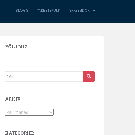
BLOGG
”ARBETSRUM”
YRKESSIDOR
FÖLJ MIG
Sök efter:
ARKIV
Arkiv
KATEGORIER