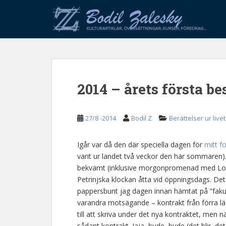
S
k
i
p
t
o
m
2014 – årets första b
a
i
n
27/8 -2014
Bodil Z
Berättelser ur livet
c
o
n
Igår var då den där speciella dagen för
mitt fo
t
varit ur landet två veckor den här sommaren).
e
bekvämt (inklusive morgonpromenad med Londi
n
Petrinjska klockan åtta vid öppningsdags. De
t
pappersbunt jag dagen innan hämtat på ”fakult
varandra motsägande – kontrakt från förra läså
till att skriva under det nya kontraktet, men n
sådant kontrakt. Jaja, bude, bude (det blir, det bl