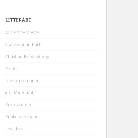
LITTERÄRT
ALTE SCHMIEDE
buchladen-in-buch
Christine Bredenkamp
Ersatz
franska romaner
in/ad/ae/qu/at
Kornkammer
Kritikerseminariet
Lev i Lviv