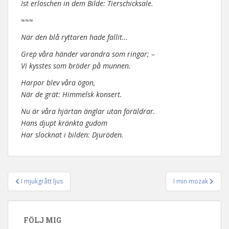
Ist erloschen in dem Bilde: Tierschicksale.
≈≈≈
När den blå ryttaren hade fallit…
Grep våra händer varandra som ringar; –
Vi kysstes som bröder på munnen.
Harpor blev våra ögon,
När de grät: Himmelsk konsert.
Nu är våra hjärtan änglar utan föräldrar.
Hans djupt kränkta gudom
Har slocknat i bilden: Djuröden.
I mjukgrått ljus
I min mozak
Inläggsnavigering
FÖLJ MIG