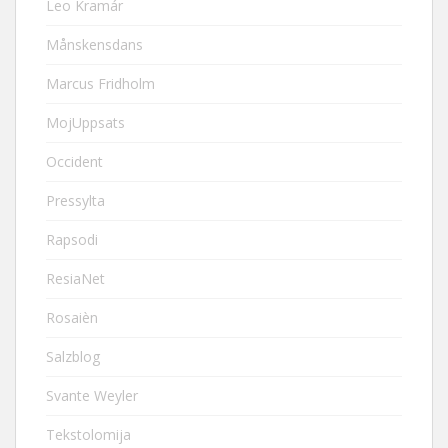
Leo Kramár
Månskensdans
Marcus Fridholm
MojUppsats
Occident
Pressylta
Rapsodi
ResiaNet
Rosaièn
Salzblog
Svante Weyler
Tekstolomija