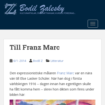
S
k
i
p
t
TOGGLE
o
m
a
Till Franz Marc
i
n
c
6/1 -2014
Bodil Z
Litteratur
o
n
t
Den expressionistiske målaren
Franz Marc
var en nära
e
vän till Else Lasker-Schüler. När han dog i första
n
världskrigen 1916 – dagen innan han egentligen skulle
t
ha fått komma hem – skrev hon dikten som finns under
bilden här: