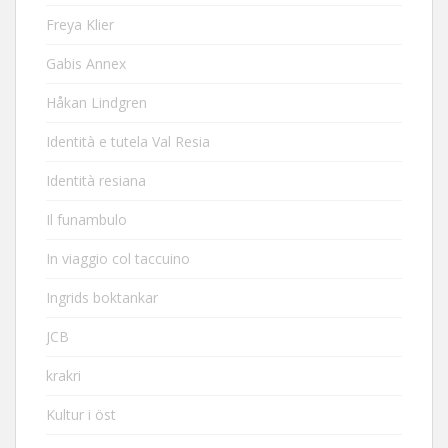
Freya Klier
Gabis Annex
Håkan Lindgren
Identità e tutela Val Resia
Identità resiana
Il funambulo
In viaggio col taccuino
Ingrids boktankar
JCB
krakri
Kultur i öst