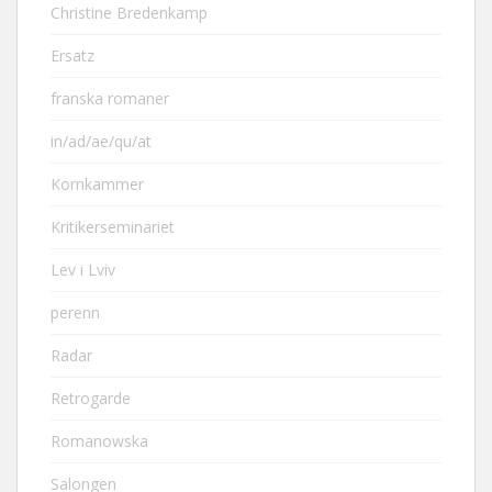
Christine Bredenkamp
Ersatz
franska romaner
in/ad/ae/qu/at
Kornkammer
Kritikerseminariet
Lev i Lviv
perenn
Radar
Retrogarde
Romanowska
Salongen