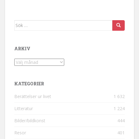
Sök efter:
ARKIV
Arkiv
KATEGORIER
Berättelser ur livet
1 632
Litteratur
1 224
Bilder/bildkonst
444
Resor
401