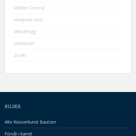
Världen Österut
viewpoint-east
Vikboblogg
Vinterpoet
Zrcalo
BILDER
Alte Wasserkunst Bautzen
Förvår i kärret