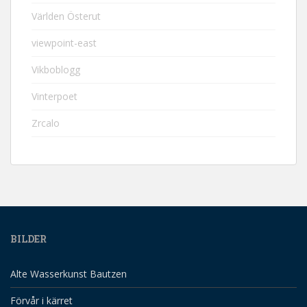
Världen Österut
viewpoint-east
Vikboblogg
Vinterpoet
Zrcalo
BILDER
Alte Wasserkunst Bautzen
Förvår i kärret