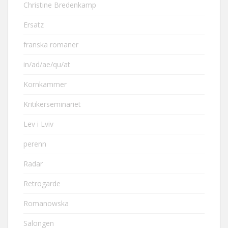
Christine Bredenkamp
Ersatz
franska romaner
in/ad/ae/qu/at
Kornkammer
Kritikerseminariet
Lev i Lviv
perenn
Radar
Retrogarde
Romanowska
Salongen