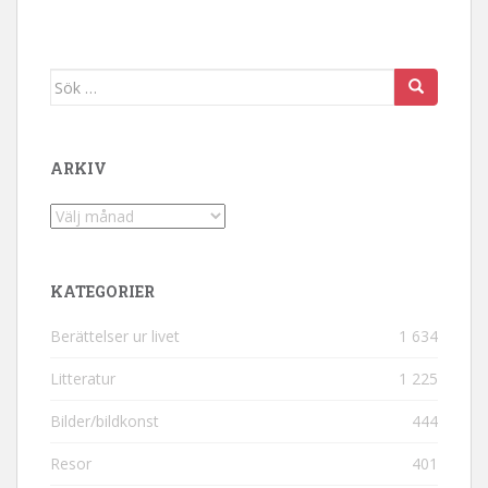
Sök efter:
ARKIV
Arkiv
KATEGORIER
Berättelser ur livet
1 634
Litteratur
1 225
Bilder/bildkonst
444
Resor
401