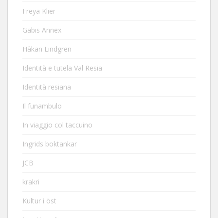
Freya Klier
Gabis Annex
Håkan Lindgren
Identità e tutela Val Resia
Identità resiana
Il funambulo
In viaggio col taccuino
Ingrids boktankar
JCB
krakri
Kultur i öst