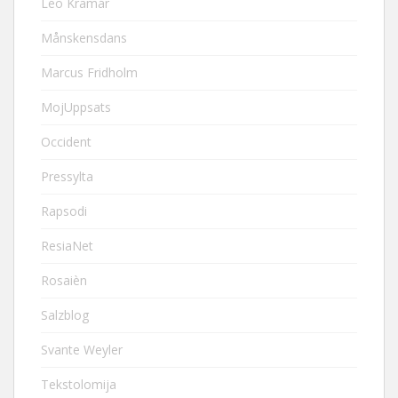
Leo Kramár
Månskensdans
Marcus Fridholm
MojUppsats
Occident
Pressylta
Rapsodi
ResiaNet
Rosaièn
Salzblog
Svante Weyler
Tekstolomija