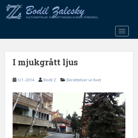
S
k
i
p
t
TOGGLE
o
m
a
I mjukgrått ljus
i
n
c
5/1 -2014
Bodil Z
Berättelser ur livet
o
n
t
e
n
t