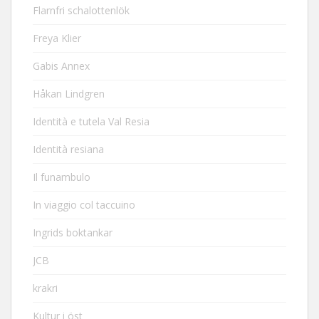
Flarnfri schalottenlök
Freya Klier
Gabis Annex
Håkan Lindgren
Identità e tutela Val Resia
Identità resiana
Il funambulo
In viaggio col taccuino
Ingrids boktankar
JCB
krakri
Kultur i öst