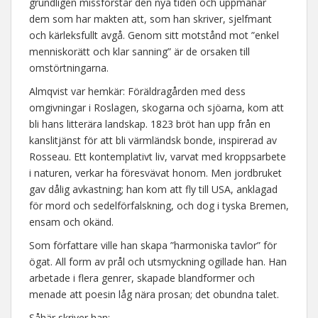
grundligen missförstår den nya tiden och uppmanar
dem som har makten att, som han skriver, sjelfmant
och kärleksfullt avgå. Genom sitt motstånd mot ”enkel
menniskorätt och klar sanning” är de orsaken till
omstörtningarna.
Almqvist var hemkär: Föräldragården med dess
omgivningar i Roslagen, skogarna och sjöarna, kom att
bli hans litterära landskap. 1823 bröt han upp från en
kanslitjänst för att bli värmländsk bonde, inspirerad av
Rosseau. Ett kontemplativt liv, varvat med kroppsarbete
i naturen, verkar ha föresvävat honom. Men jordbruket
gav dålig avkastning; han kom att fly till USA, anklagad
för mord och sedelförfalskning, och dog i tyska Bremen,
ensam och okänd.
Som författare ville han skapa ”harmoniska tavlor” för
ögat. All form av prål och utsmyckning ogillade han. Han
arbetade i flera genrer, skapade blandformer och
menade att poesin låg nära prosan; det obundna talet.
Såhär skriver han: