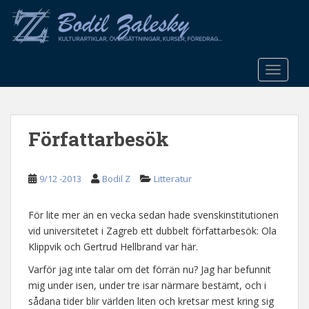
S
k
i
p
t
TOGGLE
o
m
a
Författarbesök
i
n
c
9/12 -2013
Bodil Z
Litteratur
o
n
t
För lite mer än en vecka sedan hade svenskinstitutionen
e
vid universitetet i Zagreb ett dubbelt författarbesök: Ola
n
Klippvik och Gertrud Hellbrand var här.
t
Varför jag inte talar om det förrän nu? Jag har befunnit
mig under isen, under tre isar närmare bestämt, och i
sådana tider blir världen liten och kretsar mest kring sig