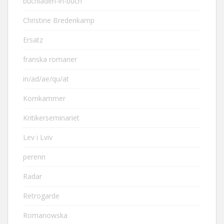
buchladen-in-buch
Christine Bredenkamp
Ersatz
franska romaner
in/ad/ae/qu/at
Kornkammer
Kritikerseminariet
Lev i Lviv
perenn
Radar
Retrogarde
Romanowska