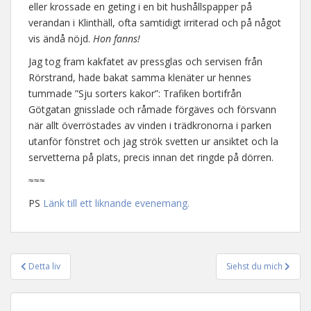
eller krossade en geting i en bit hushållspapper på
verandan i Klinthäll, ofta samtidigt irriterad och på något
vis ändå nöjd.
Hon fanns!
Jag tog fram kakfatet av pressglas och servisen från
Rörstrand, hade bakat samma klenäter ur hennes
tummade ”Sju sorters kakor”: Trafiken bortifrån
Götgatan gnisslade och råmade förgäves och försvann
när allt överröstades av vinden i trädkronorna i parken
utanför fönstret och jag strök svetten ur ansiktet och la
servetterna på plats, precis innan det ringde på dörren.
≈≈≈
PS
Länk till ett liknande evenemang.
Detta liv
Siehst du mich
Inläggsnavigering