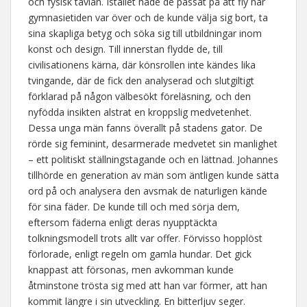
och fysisk tävlan. Istället hade de passat på att fly när
gymnasietiden var över och de kunde välja sig bort, ta
sina skapliga betyg och söka sig till utbildningar inom
konst och design. Till innerstan flydde de, till
civilisationens kärna, där könsrollen inte kändes lika
tvingande, där de fick den analyserad och slutgiltigt
förklarad på någon välbesökt föreläsning, och den
nyfödda insikten alstrat en kroppslig medvetenhet.
Dessa unga män fanns överallt på stadens gator. De
rörde sig feminint, desarmerade medvetet sin manlighet
– ett politiskt ställningstagande och en lättnad. Johannes
tillhörde en generation av män som äntligen kunde sätta
ord på och analysera den avsmak de naturligen kände
för sina fäder. De kunde till och med sörja dem,
eftersom fäderna enligt deras nyupptäckta
tolkningsmodell trots allt var offer. Förvisso hopplöst
förlorade, enligt regeln om gamla hundar. Det gick
knappast att försonas, men avkomman kunde
åtminstone trösta sig med att han var förmer, att han
kommit längre i sin utveckling. En bitterljuv seger.