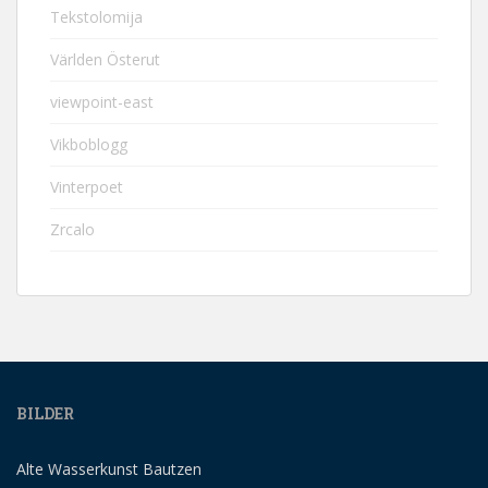
Tekstolomija
Världen Österut
viewpoint-east
Vikboblogg
Vinterpoet
Zrcalo
BILDER
Alte Wasserkunst Bautzen