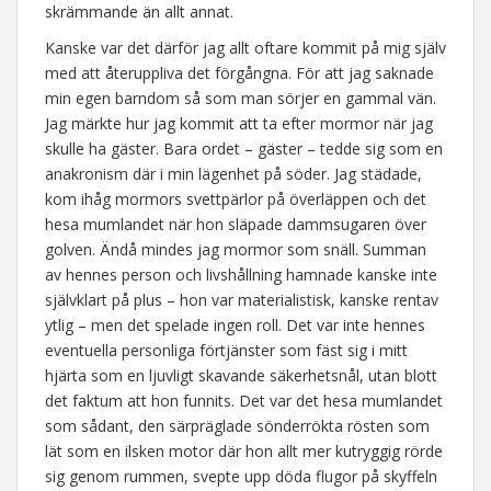
skrämmande än allt annat.
Kanske var det därför jag allt oftare kommit på mig själv
med att återuppliva det förgångna. För att jag saknade
min egen barndom så som man sörjer en gammal vän.
Jag märkte hur jag kommit att ta efter mormor när jag
skulle ha gäster. Bara ordet – gäster – tedde sig som en
anakronism där i min lägenhet på söder. Jag städade,
kom ihåg mormors svettpärlor på överläppen och det
hesa mumlandet när hon släpade dammsugaren över
golven. Ändå mindes jag mormor som snäll. Summan
av hennes person och livshållning hamnade kanske inte
självklart på plus – hon var materialistisk, kanske rentav
ytlig – men det spelade ingen roll. Det var inte hennes
eventuella personliga förtjänster som fäst sig i mitt
hjärta som en ljuvligt skavande säkerhetsnål, utan blott
det faktum att hon funnits. Det var det hesa mumlandet
som sådant, den särpräglade sönderrökta rösten som
lät som en ilsken motor där hon allt mer kutryggig rörde
sig genom rummen, svepte upp döda flugor på skyffeln