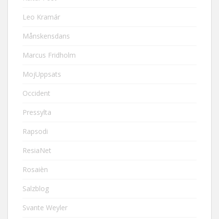
Leo Kramár
Månskensdans
Marcus Fridholm
MojUppsats
Occident
Pressylta
Rapsodi
ResiaNet
Rosaièn
Salzblog
Svante Weyler