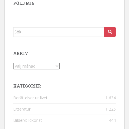
FÖLJ MIG
Sök efter:
ARKIV
Arkiv
KATEGORIER
Berättelser ur livet
1 634
Litteratur
1 225
Bilder/bildkonst
444