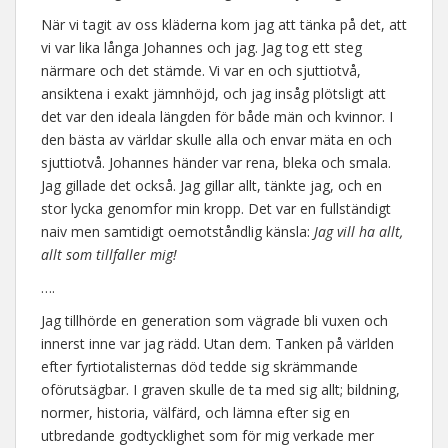
När vi tagit av oss kläderna kom jag att tänka på det, att
vi var lika långa Johannes och jag. Jag tog ett steg
närmare och det stämde. Vi var en och sjuttiotvå,
ansiktena i exakt jämnhöjd, och jag insåg plötsligt att
det var den ideala längden för både män och kvinnor. I
den bästa av världar skulle alla och envar mäta en och
sjuttiotvå. Johannes händer var rena, bleka och smala.
Jag gillade det också. Jag gillar allt, tänkte jag, och en
stor lycka genomfor min kropp. Det var en fullständigt
naiv men samtidigt oemotståndlig känsla:
Jag vill ha allt,
allt som tillfaller mig!
….
Jag tillhörde en generation som vägrade bli vuxen och
innerst inne var jag rädd. Utan dem. Tanken på världen
efter fyrtiotalisternas död tedde sig skrämmande
oförutsägbar. I graven skulle de ta med sig allt; bildning,
normer, historia, välfärd, och lämna efter sig en
utbredande godtycklighet som för mig verkade mer