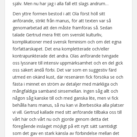
själv. Men nu har jag i alla fall ett slags andrum…
Den yttre formen bestod i att Ola först höll sitt
anförande, strikt från manus, för att texten var så
genomarbetad att den måste framföras så. Sedan
talade Gertrud mera fritt om svenskt kulturliv,
komplikationer med svensk feminism och om det egna
författarskapet. Det ena kompletterade och/eller
kontrapunkterade det andra. Olas anförande tvingade
oss lyssnare till intensiv uppmärksamhet och en del gick
oss säkert ändå förbi. Det var som en suggestiv färd
utmed en okänd kust, där resenären fick försöka se och
fästa i minnet en ström av detaljer med märkliga och
mångfaldiga samband sinsemellan. Ingen såg allt och
någon såg kanske till och med ganska lite, men vi fick
behålla hans manus, så nu kan vi återbesöka alla platser
vi vill. Gertrud kallade med sitt anförande tillbaka oss till
vårt här och vårt nu och gjorde genom detta det
föregående inslaget möjligt på ett nytt sätt samtidigt
som det gav en stark känsla av förbindelse mellan det