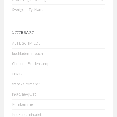
Sverige – Tyskland
11
LITTERÄRT
ALTE SCHMIEDE
buchladen-in-buch
Christine Bredenkamp
Ersatz
franska romaner
in/ad/ae/qu/at
Kornkammer
Kritikerseminariet