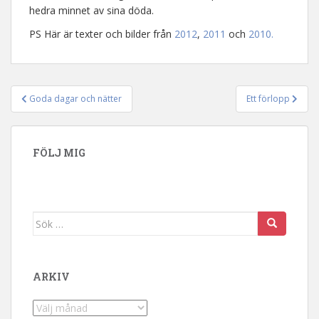
hedra minnet av sina döda.
PS Här är texter och bilder från
2012
,
2011
och
2010.
Goda dagar och nätter
Ett förlopp
Inläggsnavigering
FÖLJ MIG
Sök efter:
ARKIV
Arkiv