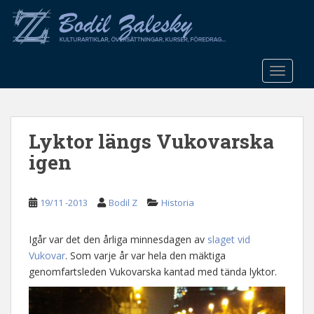
S
k
i
p
t
TOGGLE
o
m
a
Lyktor längs Vukovarska
i
n
igen
c
o
n
19/11 -2013
Bodil Z
Historia
t
e
Igår var det den årliga minnesdagen av
slaget vid
n
Vukovar
. Som varje år var hela den mäktiga
t
genomfartsleden Vukovarska kantad med tända lyktor.