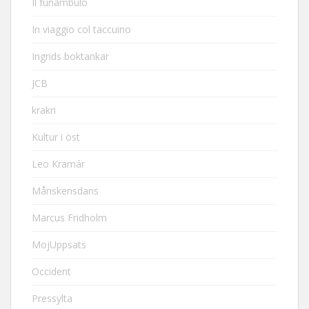
Il funambulo
In viaggio col taccuino
Ingrids boktankar
JCB
krakri
Kultur i öst
Leo Kramár
Månskensdans
Marcus Fridholm
MojUppsats
Occident
Pressylta