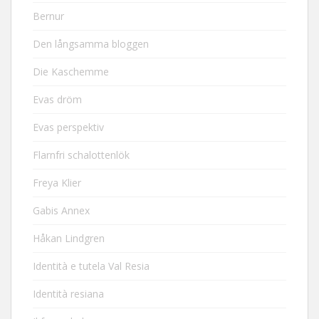
Bernur
Den långsamma bloggen
Die Kaschemme
Evas dröm
Evas perspektiv
Flarnfri schalottenlök
Freya Klier
Gabis Annex
Håkan Lindgren
Identità e tutela Val Resia
Identità resiana