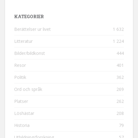
KATEGORIER
Berättelser ur livet
1 632
Litteratur
1 224
Bilder/bildkonst
444
Resor
401
Politik
362
Ord och språk
269
Platser
262
Löshästar
208
Historia
79
Utbildning/forskning
57