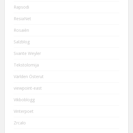
Rapsodi
ResiaNet
Rosaièn
Salzblog
Svante Weyler
Tekstolomija
Världen Österut
viewpoint-east
Vikboblogg
Vinterpoet
Zrcalo