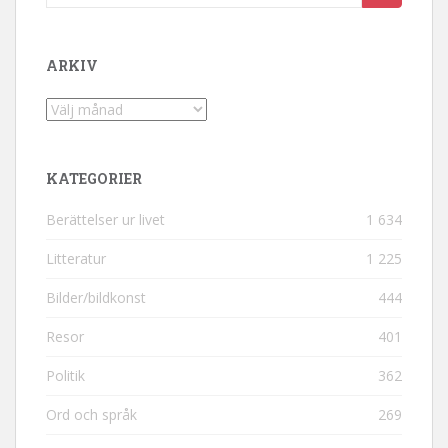
ARKIV
Arkiv
KATEGORIER
Berättelser ur livet
1 634
Litteratur
1 225
Bilder/bildkonst
444
Resor
401
Politik
362
Ord och språk
269