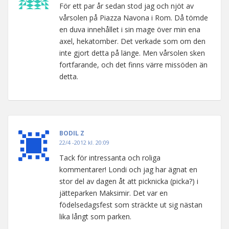
För ett par år sedan stod jag och njöt av
vårsolen på Piazza Navona i Rom. Då tömde
en duva innehållet i sin mage över min ena
axel, hekatomber. Det verkade som om den
inte gjort detta på länge. Men vårsolen sken
fortfarande, och det finns värre missöden än
detta.
BODIL Z
22/4 -2012 kl. 20:09
Tack för intressanta och roliga
kommentarer! Londi och jag har ägnat en
stor del av dagen åt att picknicka (picka?) i
jätteparken Maksimir. Det var en
födelsedagsfest som sträckte ut sig nästan
lika långt som parken.