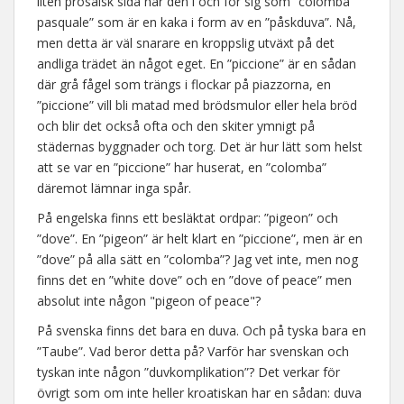
liten prosaisk sida har den i och för sig som ”colomba
pasquale” som är en kaka i form av en ”påskduva”. Nå,
men detta är väl snarare en kroppslig utväxt på det
andliga trädet än något eget. En ”piccione” är en sådan
där grå fågel som trängs i flockar på piazzorna, en
”piccione” vill bli matad med brödsmulor eller hela bröd
och blir det också ofta och den skiter ymnigt på
städernas byggnader och torg. Det är hur lätt som helst
att se var en ”piccione” har huserat, en ”colomba”
däremot lämnar inga spår.
På engelska finns ett besläktat ordpar: ”pigeon” och
”dove”. En ”pigeon” är helt klart en ”piccione”, men är en
”dove” på alla sätt en ”colomba”? Jag vet inte, men nog
finns det en ”white dove” och en ”dove of peace” men
absolut inte någon "pigeon of peace"?
På svenska finns det bara en duva. Och på tyska bara en
”Taube”. Vad beror detta på? Varför har svenskan och
tyskan inte någon ”duvkomplikation”? Det verkar för
övrigt som om inte heller kroatiskan har en sådan: duva