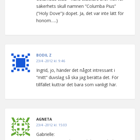
säkerhets skull namnen ”Columba Pius”
(”Holy Dove”)i dopet. Ja, det var inte lätt för
honom…..)
BODIL Z
23/4 -2012 kl. 9:46
Ingrid, jo, händer det något intressant i
”mitt” duvslag så ska jag berätta det. För
tillfället kuttrar det bara som vanligt här.
AGNETA
23/4 -2012 kl. 15:03
Gabrielle: