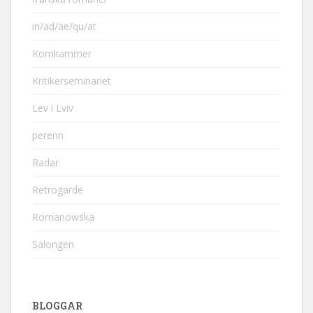
in/ad/ae/qu/at
Kornkammer
Kritikerseminariet
Lev i Lviv
perenn
Radar
Retrogarde
Romanowska
Salongen
BLOGGAR