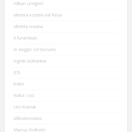
Håkan Lindgren
Identità e tutela Val Resia
Identità resiana
Il funambulo
In viaggio col taccuino
Ingrids boktankar
JCB
krakri
Kultur i öst
Leo Kramár
Månskensdans
Marcus Fridholm