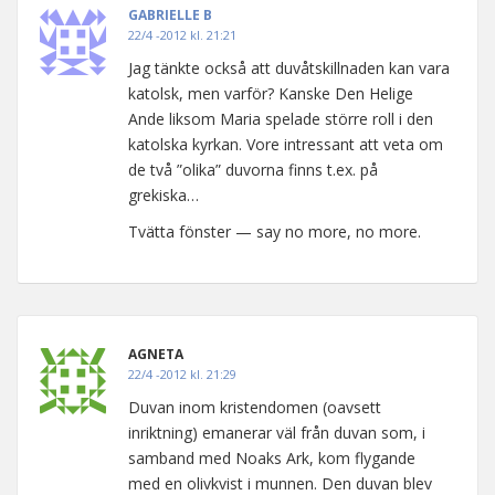
GABRIELLE B
22/4 -2012 kl. 21:21
Jag tänkte också att duvåtskillnaden kan vara
katolsk, men varför? Kanske Den Helige
Ande liksom Maria spelade större roll i den
katolska kyrkan. Vore intressant att veta om
de två ”olika” duvorna finns t.ex. på
grekiska…
Tvätta fönster — say no more, no more.
AGNETA
22/4 -2012 kl. 21:29
Duvan inom kristendomen (oavsett
inriktning) emanerar väl från duvan som, i
samband med Noaks Ark, kom flygande
med en olivkvist i munnen. Den duvan blev