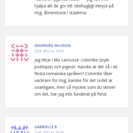
hjälpa att de gör ett obehagligt intryck på
mig, åtminstone i städerna.
INGEBURG NILSSON
22/4 -2012 kl. 16:23
Jag tittar i lilla Larousse :colombe (style
poétique) och pigeon. Kanske är det så i de
flesta romanska språken? Colombe låter
vackrare för mig, kanske för det ordet är
ovanligare, men så mycket som du skriver
om det, har jag inte funderat på förut.
GABRIELLE B
22/4 -2012 kl. 16:56