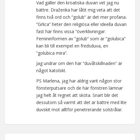
Vad gäller den kroatiska duvan vet jag nu
bättre. Draženka har låtit mig veta att det
finns två ord och ”golub” är det mer profana.
”Grlica” heter den religiösa eller ideella duvan
fast här finns vissa ”överklivningar:
Femininformen av ”golub” som är ”golubica”
kan bli till exempel en fredsduva, en
”golubica mira”.
Jag undrar om den här ”duvåtskillnaden” är
något katolskt.
PS Marlena, jag har aldrig varit någon stor
fönsterputsare och de här fönstren lämnar
jag helt åt regnet att sköta. Snart blir det
dessutom så varmt att det är bättre med lite
duvskit mot alltför penetrerande solstrålar.