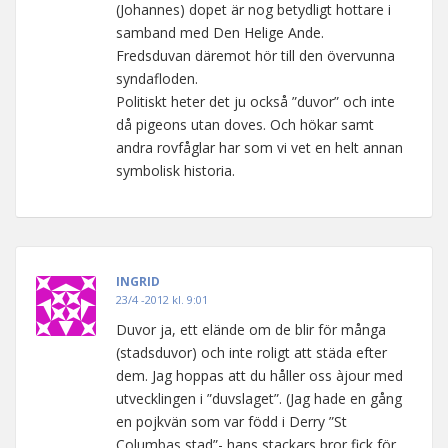
(Johannes) dopet är nog betydligt hottare i
samband med Den Helige Ande.
Fredsduvan däremot hör till den övervunna
syndafloden.
Politiskt heter det ju också ”duvor” och inte
då pigeons utan doves. Och hökar samt
andra rovfåglar har som vi vet en helt annan
symbolisk historia.
INGRID
23/4 -2012 kl. 9:01
Duvor ja, ett elände om de blir för många
(stadsduvor) och inte roligt att städa efter
dem. Jag hoppas att du håller oss àjour med
utvecklingen i ”duvslaget”. (Jag hade en gång
en pojkvän som var född i Derry ”St
Columbas stad”- hans stackars bror fick för