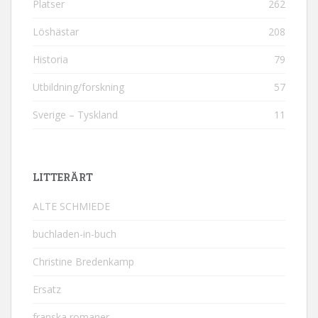
Platser
262
Löshästar
208
Historia
79
Utbildning/forskning
57
Sverige – Tyskland
11
LITTERÄRT
ALTE SCHMIEDE
buchladen-in-buch
Christine Bredenkamp
Ersatz
franska romaner