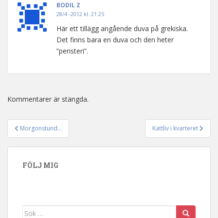
BODIL Z
28/4 -2012 kl. 21:25
Här ett tillägg angående duva på grekiska.
Det finns bara en duva och den heter
”peristeri”.
Kommentarer är stängda.
Morgonstund…
Kattliv i kvarteret
Inläggsnavigering
FÖLJ MIG
Sök efter: