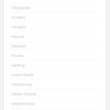
MojUppsats
Occident
Pressylta
Rapsodi
ResiaNet
Rosaièn
Salzblog
Svante Weyler
Tekstolomija
Världen Österut
viewpoint-east