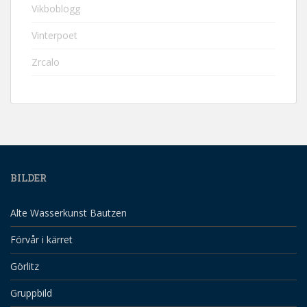
Vikboblogg
Vinterpoet
Zrcalo
BILDER
Alte Wasserkunst Bautzen
Förvår i kärret
Görlitz
Gruppbild