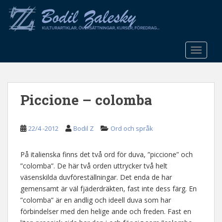
S
k
i
p
t
TOGGLE
o
m
a
Piccione – colomba
i
n
c
22/4 -2012
Bodil Z
Ord och språk
o
n
t
På italienska finns det två ord för duva, ”piccione” och
e
”colomba”. De här två orden uttrycker två helt
n
väsenskilda duvföreställningar. Det enda de har
t
gemensamt är väl fjäderdräkten, fast inte dess färg. En
”colomba” är en andlig och ideell duva som har
förbindelser med den helige ande och freden. Fast en