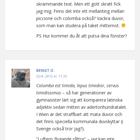
skrämmande text. Men ett gott skratt fick
jag mig. Finns det inte ett mellanting mellan
piccione och colomba också? Vackra duvor,
som man kan studera på taket mittemot.
PS Hur kommer du åt att putsa dina fönster?
BENGT O.
22/4 -2012 kl. 11:35
Columba est timida, lepus timidior, cervus
timidissimus
– så har generationer av
gymnasister lärt sig att komparera latinska
adjektiv sedan mitten av adertonhundratalet.
I Wien är det straffbart att mata duvor och
det finns speciella kommunala duvskyttar (i
Sverige också tror jag?).
”Luftens flygande råttor” – jag kan inte