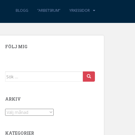
BLOGG
”ARBETSRUM”
YRKESSIDOR
FÖLJ MIG
Sök efter:
ARKIV
Arkiv
KATEGORIER