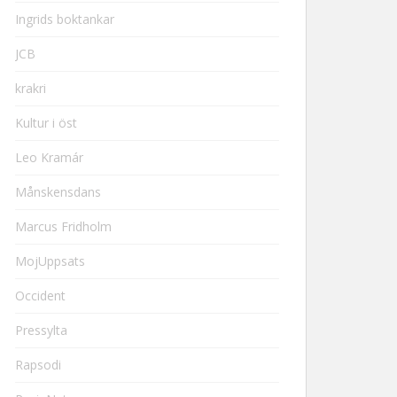
Ingrids boktankar
JCB
krakri
Kultur i öst
Leo Kramár
Månskensdans
Marcus Fridholm
MojUppsats
Occident
Pressylta
Rapsodi