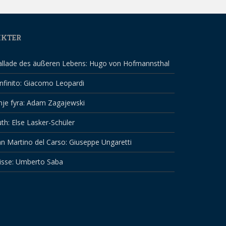
IKTER
allade des äußeren Lebens: Hugo von Hofmannsthal
infinito: Giacomo Leopardi
nje fyra: Adam Zagajewski
th: Else Lasker-Schüler
n Martino del Carso: Giuseppe Ungaretti
isse: Umberto Saba