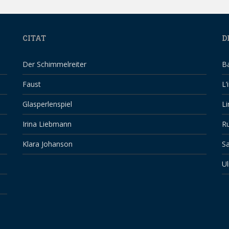
CITAT
D
Der Schimmelreiter
B
Faust
L’
Glasperlenspiel
Li
Irina Liebmann
Ru
Klara Johanson
Sa
Ul