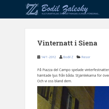
S
k
i
p
t
o
m
Vinternatt i Siena
a
i
n
14/1 -2012
Bodil Z
Resor
c
o
n
På Piazza del Campo spelade vinterfestnatten
t
hämtade ljus från båda. Stjärnlekarna for öv
e
Och vi oss bland dem.
n
t