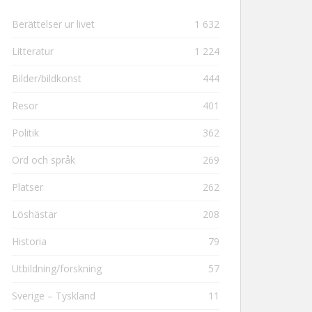
Berättelser ur livet
1 632
Litteratur
1 224
Bilder/bildkonst
444
Resor
401
Politik
362
Ord och språk
269
Platser
262
Löshästar
208
Historia
79
Utbildning/forskning
57
Sverige – Tyskland
11