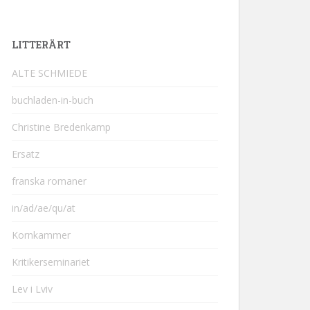
LITTERÄRT
ALTE SCHMIEDE
buchladen-in-buch
Christine Bredenkamp
Ersatz
franska romaner
in/ad/ae/qu/at
Kornkammer
Kritikerseminariet
Lev i Lviv