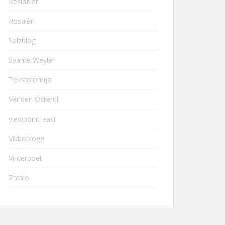
ResiaNet
Rosaièn
Salzblog
Svante Weyler
Tekstolomija
Världen Österut
viewpoint-east
Vikboblogg
Vinterpoet
Zrcalo