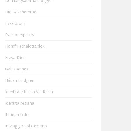
Den långsamma bloggen
Die Kaschemme
Evas dröm
Evas perspektiv
Flarnfri schalottenlök
Freya Klier
Gabis Annex
Håkan Lindgren
Identità e tutela Val Resia
Identità resiana
Il funambulo
In viaggio col taccuino