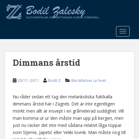
S
k
i
p
t
TOGGLE
o
m
a
Dimmans årstid
i
n
c
20/11 -2011
Bodil Z
Berättelser ur livet
o
n
t
Nu råder sedan ett tag den melankoliska fuktkalla
e
dimmans årstid här i Zagreb. Det är inte egentligen
n
mörkt men allt är insvept i en gråmelerad suddighet. Vill
t
man komma ut ur den måste man upp på bergen, men
just nu räcker det inte med sådana relativt låga toppar
som Sljeme, Japetić eller Veliki lovnik. Man måste nog till