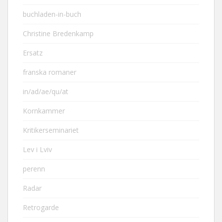
buchladen-in-buch
Christine Bredenkamp
Ersatz
franska romaner
in/ad/ae/qu/at
Kornkammer
Kritikerseminariet
Lev i Lviv
perenn
Radar
Retrogarde