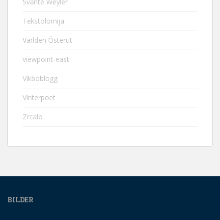
Svante Weyler
Tekstolomija
Världen Österut
viewpoint-east
Vikboblogg
Vinterpoet
Zrcalo
BILDER