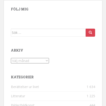
FÖLJ MIG
Sök efter:
ARKIV
Arkiv
KATEGORIER
Berättelser ur livet
1 634
Litteratur
1 225
Bilder/bildkonst
444