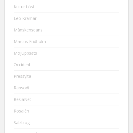
Kultur i öst
Leo Kramár
Månskensdans
Marcus Fridholm
MojUppsats
Occident
Pressylta
Rapsodi
ResiaNet
Rosaièn
Salzblog