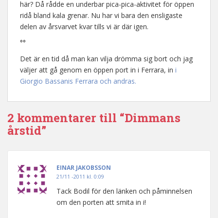
här? Då rådde en underbar pica-pica-aktivitet för öppen
ridå bland kala grenar. Nu har vi bara den ensligaste
delen av årsvarvet kvar tills vi är där igen.
°°
Det är en tid då man kan vilja drömma sig bort och jag
väljer att gå genom en öppen port in i Ferrara, in
i
Giorgio Bassanis Ferrara och andras.
2 kommentarer till “Dimmans
årstid”
EINAR JAKOBSSON
21/11 -2011 kl. 0:09
Tack Bodil för den länken och påminnelsen
om den porten att smita in i!