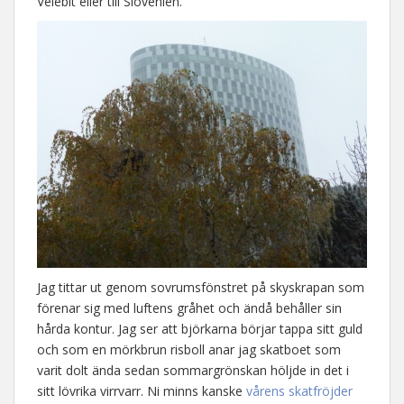
Velebit eller till Slovenien.
Jag tittar ut genom sovrumsfönstret på skyskrapan som
förenar sig med luftens gråhet och ändå behåller sin
hårda kontur. Jag ser att björkarna börjar tappa sitt guld
och som en mörkbrun risboll anar jag skatboet som
varit dolt ända sedan sommargrönskan höljde in det i
sitt lövrika virrvarr. Ni minns kanske
vårens skatfröjder