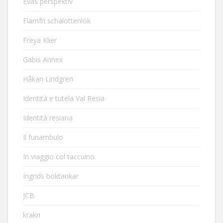
Evas perspektiv
Flarnfri schalottenlök
Freya Klier
Gabis Annex
Håkan Lindgren
Identità e tutela Val Resia
Identità resiana
Il funambulo
In viaggio col taccuino
Ingrids boktankar
JCB
krakri