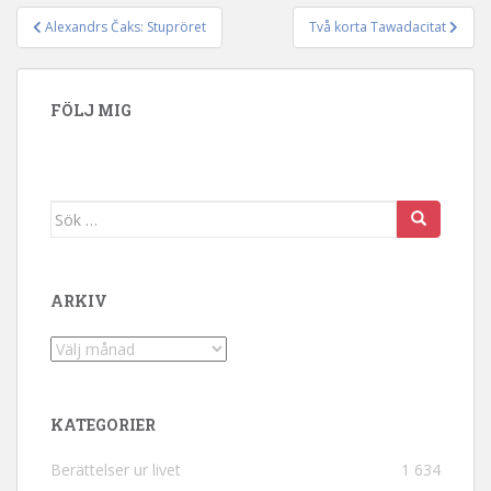
Alexandrs Čaks: Stupröret
Två korta Tawadacitat
Inläggsnavigering
FÖLJ MIG
Sök efter:
ARKIV
Arkiv
KATEGORIER
Berättelser ur livet
1 634