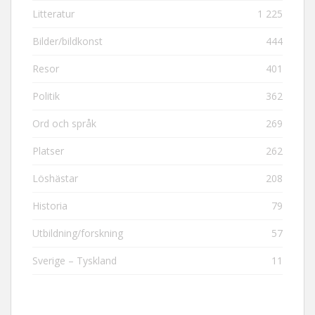
Litteratur
1 225
Bilder/bildkonst
444
Resor
401
Politik
362
Ord och språk
269
Platser
262
Löshästar
208
Historia
79
Utbildning/forskning
57
Sverige – Tyskland
11