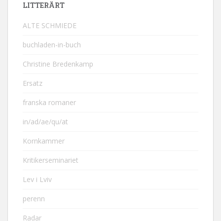
LITTERÄRT
ALTE SCHMIEDE
buchladen-in-buch
Christine Bredenkamp
Ersatz
franska romaner
in/ad/ae/qu/at
Kornkammer
Kritikerseminariet
Lev i Lviv
perenn
Radar