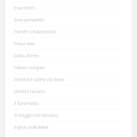
Evas dröm
Evas perspektiv
Flarnfri schalottenlök
Freya Klier
Gabis Annex
Håkan Lindgren
Identità e tutela Val Resia
Identità resiana
Il funambulo
In viaggio col taccuino
Ingrids boktankar