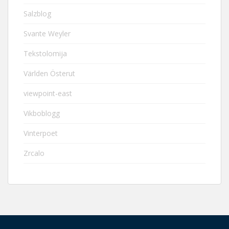
Salzblog
Svante Weyler
Tekstolomija
Världen Österut
viewpoint-east
Vikboblogg
Vinterpoet
Zrcalo