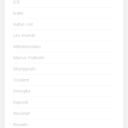
JCB
krakri
Kultur i öst
Leo Kramár
Månskensdans
Marcus Fridholm
MojUppsats
Occident
Pressylta
Rapsodi
ResiaNet
Rosaièn