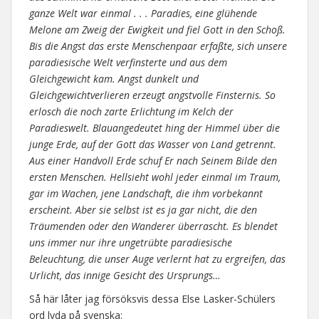
ganze Welt war einmal . . . Paradies, eine glühende
Melone am Zweig der Ewigkeit und fiel Gott in den Schoß.
Bis die Angst das erste Menschenpaar erfaßte, sich unsere
paradiesische Welt verfinsterte und aus dem
Gleichgewicht kam. Angst dunkelt und
Gleichgewichtverlieren erzeugt angstvolle Finsternis. So
erlosch die noch zarte Erlichtung im Kelch der
Paradieswelt. Blauangedeutet hing der Himmel über die
junge Erde, auf der Gott das Wasser von Land getrennt.
Aus einer Handvoll Erde schuf Er nach Seinem Bilde den
ersten Menschen. Hellsieht wohl jeder einmal im Traum,
gar im Wachen, jene Landschaft, die ihm vorbekannt
erscheint. Aber sie selbst ist es ja gar nicht, die den
Träumenden oder den Wanderer überrascht. Es blendet
uns immer nur ihre ungetrübte paradiesische
Beleuchtung, die unser Auge verlernt hat zu ergreifen, das
Urlicht, das innige Gesicht des Ursprungs…
Så här låter jag försöksvis dessa Else Lasker-Schülers
ord lyda på svenska: