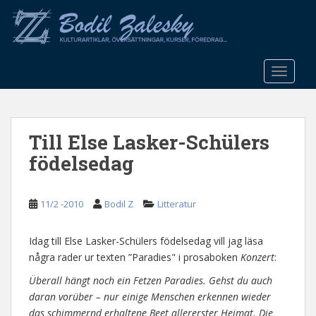
S
k
i
p
t
TOGGLE
o
m
a
Till Else Lasker-Schülers
i
n
födelsedag
c
o
n
11/2 -2010
Bodil Z
Litteratur
t
e
Idag till Else Lasker-Schülers födelsedag vill jag läsa
n
några rader ur texten ”Paradies" i prosaboken
Konzert
:
t
Überall hängt noch ein Fetzen Paradies. Gehst du auch
daran vorüber – nur einige Menschen erkennen wieder
das schimmernd erhaltene Beet allererster Heimat. Die