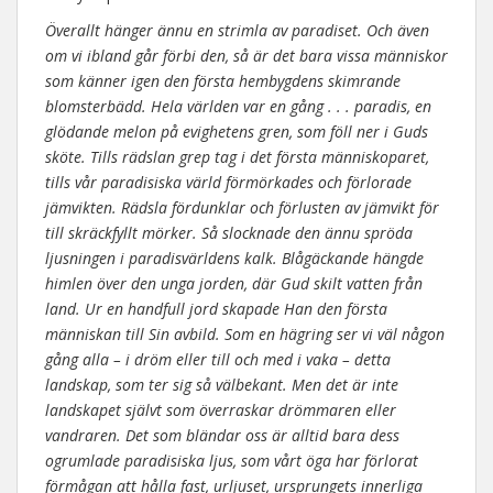
Överallt hänger ännu en strimla av paradiset. Och även
om vi ibland går förbi den, så är det bara vissa människor
som känner igen den första hembygdens skimrande
blomsterbädd. Hela världen var en gång . . . paradis, en
glödande melon på evighetens gren, som föll ner i Guds
sköte. Tills rädslan grep tag i det första människoparet,
tills vår paradisiska värld förmörkades och förlorade
jämvikten. Rädsla fördunklar och förlusten av jämvikt för
till skräckfyllt mörker. Så slocknade den ännu spröda
ljusningen i paradisvärldens kalk. Blågäckande hängde
himlen över den unga jorden, där Gud skilt vatten från
land. Ur en handfull jord skapade Han den första
människan till Sin avbild. Som en hägring ser vi väl någon
gång alla – i dröm eller till och med i vaka – detta
landskap, som ter sig så välbekant. Men det är inte
landskapet självt som överraskar drömmaren eller
vandraren. Det som bländar oss är alltid bara dess
ogrumlade paradisiska ljus, som vårt öga har förlorat
förmågan att hålla fast, urljuset, ursprungets innerliga