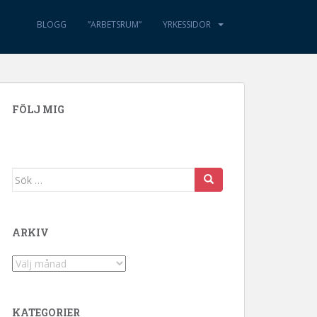
BLOGG
”ARBETSRUM”
YRKESSIDOR
FÖLJ MIG
Sök efter:
ARKIV
Arkiv
KATEGORIER