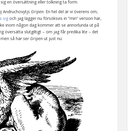
g en översättning eller tolkning ta form.
rij Andruchovytjs
Gripen
. En hel del är vi överens om,
s sig
och jag lägger nu försöksvis in ”min” version här,
nske inom någon dag kommer att se annorlunda ut på
 översätta slutgiltigt – om jag får predika lite – det
r, men så här ser
Gripen
ut just nu: