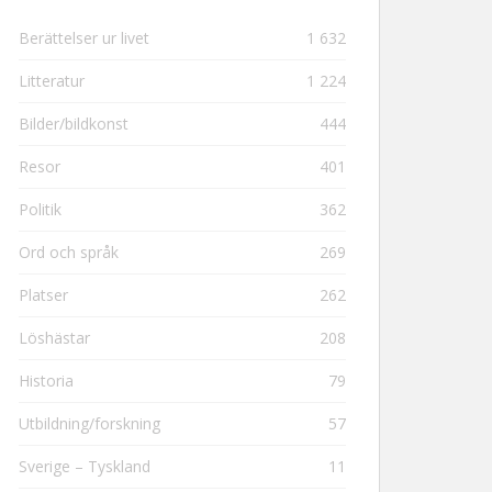
Berättelser ur livet
1 632
Litteratur
1 224
Bilder/bildkonst
444
Resor
401
Politik
362
Ord och språk
269
Platser
262
Löshästar
208
Historia
79
Utbildning/forskning
57
Sverige – Tyskland
11