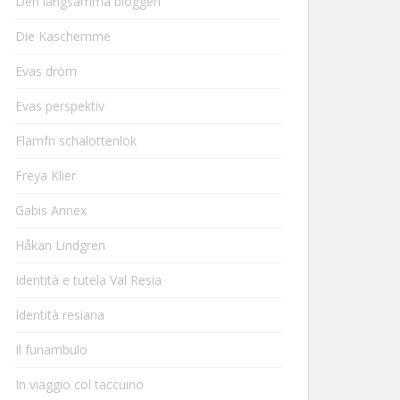
Den långsamma bloggen
Die Kaschemme
Evas dröm
Evas perspektiv
Flarnfri schalottenlök
Freya Klier
Gabis Annex
Håkan Lindgren
Identità e tutela Val Resia
Identità resiana
Il funambulo
In viaggio col taccuino