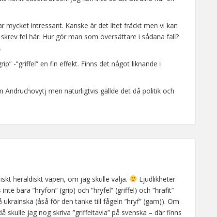
g var mycket intressant. Kanske är det litet fräckt men vi kan
skrev fel här. Hur gör man som översättare i sådana fall?
.
ip” -”griffel” en fin effekt. Finns det något liknande i
 om Andruchovytj men naturligtvis gällde det då politik och
kt heraldiskt vapen, om jag skulle välja.
Ljudlikheter
s inte bara ”hryfon” (grip) och ”hryfel” (griffel) och ”hrafit”
på ukrainska (åså för den tanke till fågeln ”hryf” (gam)). Om
l då skulle jag nog skriva ”griffeltavla” på svenska – där finns