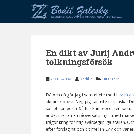
S
k
i
p
t
o
m
En dikt av Jurij Andr
a
i
tolkningsförsök
n
c
o
21/10 -2009
Bodil Z
Litteratur
n
t
Då och då gör jag i samarbete med
Lev Hryt
e
ukrainsk poesi. Nej, jag kan inte ukrainska. 
n
spelet kan börja. Så här kan processen se ut: 
t
är det mer än en råöversättning – med markeri
frågor kring för mig svårbegripliga ställen. O
efter förslag hit och dit mellan Lviv och Väners