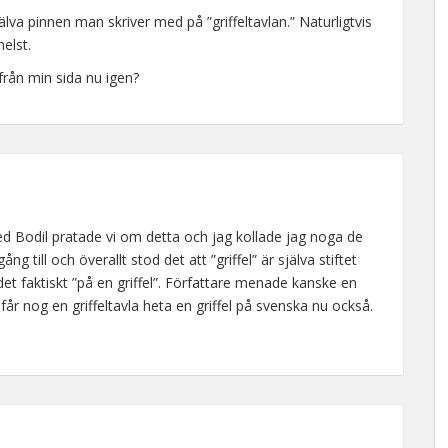
själva pinnen man skriver med på ”griffeltavlan.” Naturligtvis
elst.
 från min sida nu igen?
 Bodil pratade vi om detta och jag kollade jag noga de
g till och överallt stod det att ”griffel” är själva stiftet
år det faktiskt ”på en griffel”. Författare menade kanske en
 får nog en griffeltavla heta en griffel på svenska nu också.