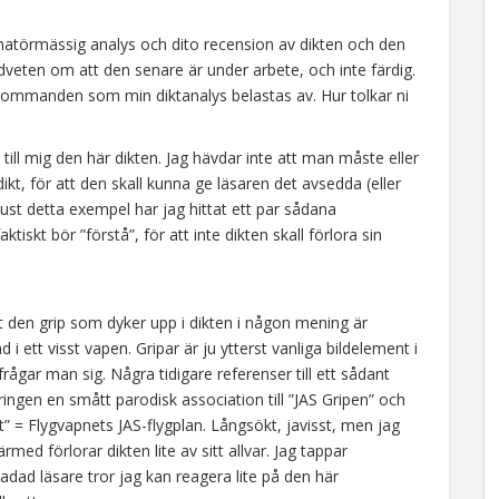
amatörmässig analys och dito recension av dikten och den
dveten om att den senare är under arbete, och inte färdig.
takommanden som min diktanalys belastas av. Hur tolkar ni
a till mig den här dikten. Jag hävdar inte att man måste eller
dikt, för att den skall kunna ge läsaren det avsedda (eller
just detta exempel har jag hittat ett par sådana
iskt bör ”förstå”, för att inte dikten skall förlora sin
tt den grip som dyker upp i dikten i någon mening är
 i ett visst vapen. Gripar är ju ytterst vanliga bildelement i
ågar man sig. Några tidigare referenser till ett sådant
ingen en smått parodisk association till ”JAS Gripen” och
et” = Flygvapnets JAS-flygplan. Långsökt, javisst, men jag
ed förlorar dikten lite av sitt allvar. Jag tappar
adad läsare tror jag kan reagera lite på den här