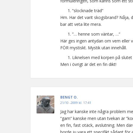
formuleringen, som känns som ett stil
”slocknade träd”
Hm. Har det varit skogsbrand? Nåja, 
bar att veta lite mera.
”… henne som väntar, …”
Här ges ingen antydan om vem eller va
FÖR mystiskt. Mystik utan innehåll.
Liknelsen med korpen på slutet 
Men i övrigt är det en fin dikt!
BENGT O.
21/10 -2009 kl. 17:41
Jag har kanske inte några problem med
”gam” kanske men utan tvekan är ”kor
en fin, fast otäck, avslutning. Men d
borde ju vara ett specifikt sådant för 