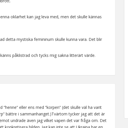
brott.
denna oklarhet kan jag leva med, men det skulle kännas
d detta mystiska femininum skulle kunna vara. Det blir
känns påklistrad och tycks mig sakna litterärt värde.
 ”henne” eller ens med ”korpen” (det skulle väl ha varit
p” bättre i sammanhanget.)Tvärtom tycker jag att det är
äremot undrade även jag vilket vapen det var fråga om. Det
att konkretisera bilden. Jag kan inte se att Ukraina har en