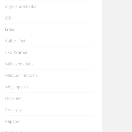
Ingrids boktankar
JCB
krakri
Kultur i öst
Leo Kramár
Månskensdans
Marcus Fridholm
MojUppsats
Occident
Pressylta
Rapsodi