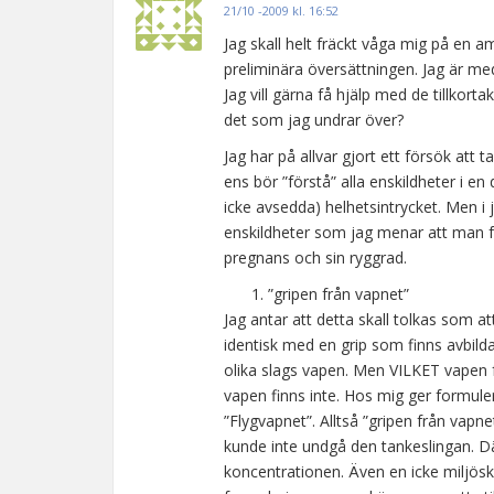
21/10 -2009 kl. 16:52
Jag skall helt fräckt våga mig på en 
preliminära översättningen. Jag är me
Jag vill gärna få hjälp med de tillkor
det som jag undrar över?
Jag har på allvar gjort ett försök att t
ens bör ”förstå” alla enskildheter i en 
icke avsedda) helhetsintrycket. Men i 
enskildheter som jag menar att man fakt
pregnans och sin ryggrad.
”gripen från vapnet”
Jag antar att detta skall tolkas som a
identisk med en grip som finns avbildad
olika slags vapen. Men VILKET vapen fr
vapen finns inte. Hos mig ger formuler
”Flygvapnet”. Alltså ”gripen från vapn
kunde inte undgå den tankeslingan. Därm
koncentrationen. Även en icke miljösk