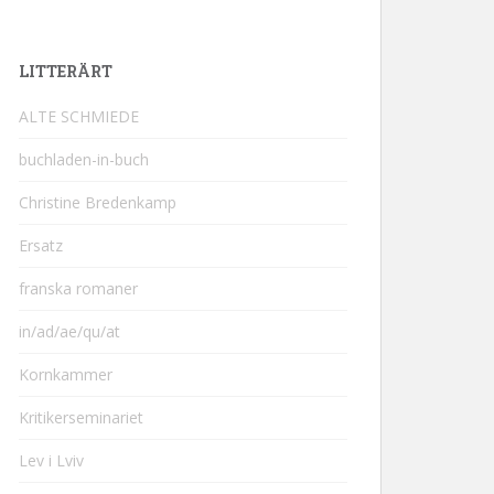
LITTERÄRT
ALTE SCHMIEDE
buchladen-in-buch
Christine Bredenkamp
Ersatz
franska romaner
in/ad/ae/qu/at
Kornkammer
Kritikerseminariet
Lev i Lviv