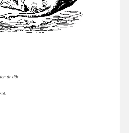
den är där.
rat.