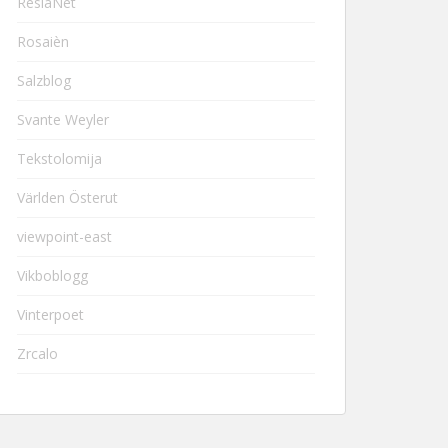
ResiaNet
Rosaièn
Salzblog
Svante Weyler
Tekstolomija
Världen Österut
viewpoint-east
Vikboblogg
Vinterpoet
Zrcalo