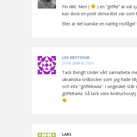
Fin dikt. Men (
) en ”griffel” är väl 
kan dock en poet skriva litet var som h
Eller är det kanske en nattlig rovfågel
LEV HRYTSYUK
21/10 -2009 kl. 15:31
Tack Bengt! Under vårt samarbete med
ukrainska ordböcker som jag hade tillgån
och inte ”griffeltavla”. I originalet st
griffeltavla. Så tack vare Andruchovytj
LARS