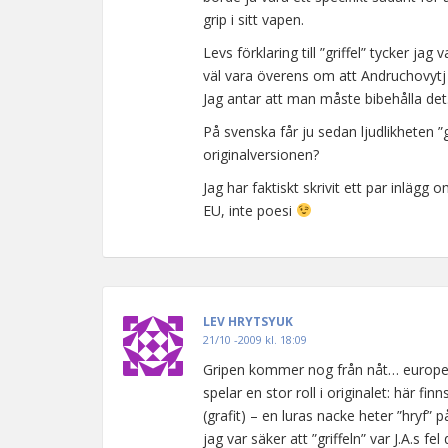
grip i sitt vapen.
Levs förklaring till ”griffel” tycker ja
väl vara överens om att Andruchovytj 
Jag antar att man måste bibehålla det
På svenska får ju sedan ljudlikheten ”gr
originalversionen?
Jag har faktiskt skrivit ett par inlägg
EU, inte poesi
LEV HRYTSYUK
21/10 -2009 kl. 18:09
Gripen kommer nog från nåt… europeis
spelar en stor roll i originalet: här finn
(grafit) – en luras nacke heter ”hryf” 
jag var säker att ”griffeln” var J.A.s fe