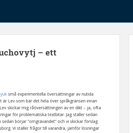
uchovytj – ett
syuk
små experimentella översättningar av nutida
Det är Lev som bär det hela över språkgränsen innan
Lev skickar mig råöversättningen av en dikt – ja, ofta
ngar för problematiska textbitar. Jag ställer sedan
ch sedan börjar ”omgrävandet” och vi skickar förslag
borg. Vi ställer frågor till varandra, jämför lösningar