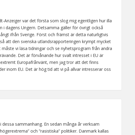
adt-Anzeiger var det första som slog mig egentligen hur illa
ngen i dagens Ungern. Detsamma gäller för övrigt också
långt ifrån Sverige. Först och främst är detta naturligtvis
å så att den svenska utlandsrapporteringen krympt mycket
ot måste vi läsa tidningar och se nyhetsprogram från andra
rävande. Det är förvånande hur svalt intresset i EU är
 extremt Europafrånvänt, men jag tror att det finns
r inom EU. Det är hög tid att vi på allvar intresserar oss
keln i dessa sammanhang. En sedan många år verksam
högerextrema” och ”rasistiska” politiker. Danmark kallas