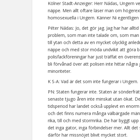
Kölner Stadt-Anzeiger: Herr Nádas, Ungern ve
näppe. Men allt oftare läser man om högerex
homosexuella i Ungern. Känner Ni egentligen 
Péter Nádas: Jo, det gör jag. Jag har har allti
problem, som man inte talade om, som man 
till ytan och detta av en mycket olycklig anl
näppe och med stor möda undvikit att göra ban
polisfackföreningar har just träffat en öve
bli förvånad över att polisen inte hittar någr
minoriteter.
K S-A: Vad är det som inte fungerar i Ungern.
PN: Staten fungerar inte. Staten är sönderfrä
senaste tjugo åren inte minskat utan ökat. De
tidsperiod har landet också upplevt en enorm t
och det finns numera många välbärgade männi
rika, till och med stormrika. De har byggt upp
det inga gator, inga förbindelser mer. Allt det
därför har missnöjet blivit mycket stort.