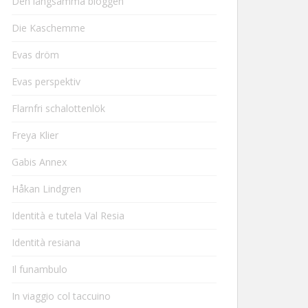
Den långsamma bloggen
Die Kaschemme
Evas dröm
Evas perspektiv
Flarnfri schalottenlök
Freya Klier
Gabis Annex
Håkan Lindgren
Identità e tutela Val Resia
Identità resiana
Il funambulo
In viaggio col taccuino