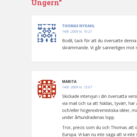
Ungern”
THOMAS NYDAHL
14/8 -2009 kl. 10:21
Bodil, tack för att du översatte denna
skrämmande. Vi går sannerligen mot 
MARITA
14/8 -2009 kl. 13:07
Skickade intervjun i din översatta ver
via mail och sa att Nádas, tyvärr, har
och/eller högerextremistiska idéer, m
under århundradenas lopp.
Tror, precis som du och Thomas att det
Europa. Vi kan nu inte säga att vi i