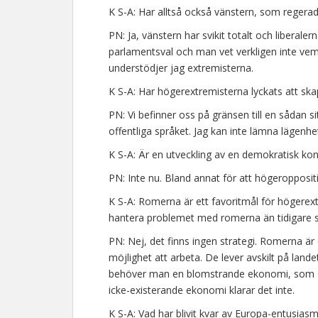
K S-A: Har alltså också vänstern, som regerad
PN: Ja, vänstern har svikit totalt och liberaler
parlamentsval och man vet verkligen inte vem
understödjer jag extremisterna.
K S-A: Har högerextremisterna lyckats att skap
PN: Vi befinner oss på gränsen till en sådan 
offentliga språket. Jag kan inte lämna lägenhe
K S-A: Är en utveckling av en demokratisk ko
PN: Inte nu. Bland annat för att högeroppositi
K S-A: Romerna är ett favoritmål för högerext
hantera problemet med romerna än tidigare s
PN: Nej, det finns ingen strategi. Romerna är
möjlighet att arbeta. De lever avskilt på lande
behöver man en blomstrande ekonomi, som d
icke-existerande ekonomi klarar det inte.
K S-A: Vad har blivit kvar av Europa-entusia