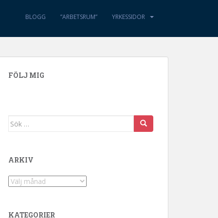
BLOGG
”ARBETSRUM”
YRKESSIDOR
FÖLJ MIG
Sök efter:
ARKIV
Arkiv
KATEGORIER