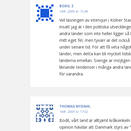
BODIL Z
14/8 -2009 kl. 15:49
Vid läsningen av intervjun i Kölner St
insatt jag är i den politiska utveckli
andra länder som inte heller ligger så 
mitt eget fel, men tyvärr är det ocks
under senare tid. För att få veta någ
länder, men detta kan bli mycket tidsk
länderna emellan. Sverige är möjligen
liknande tendenser i många andra lände
för varandra.
THOMAS NYDAHL
14/8 -2009 kl. 17:02
Bodil, vårt land är alltjämt kråkvin
opinion hävdar att Danmark styrs av ”