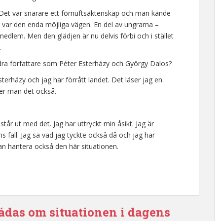
 Det var snarare ett förnuftsäktenskap och man kände
t var den enda möjliga vägen. En del av ungrarna –
dlem. Men den glädjen är nu delvis förbi och i stället
.
ndra författare som Péter Esterházy och György Dalos?
sterházy och jag har förrått landet. Det läser jag en
ger man det också.
 står ut med det. Jag har uttryckt min åsikt. Jag är
fall. Jag sa vad jag tyckte också då och jag har
an hantera också den här situationen.
ádas om situationen i dagens