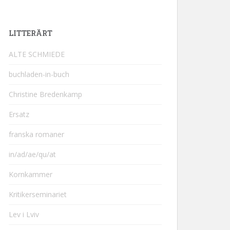
LITTERÄRT
ALTE SCHMIEDE
buchladen-in-buch
Christine Bredenkamp
Ersatz
franska romaner
in/ad/ae/qu/at
Kornkammer
Kritikerseminariet
Lev i Lviv