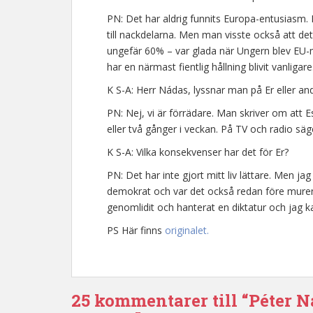
PN: Det har aldrig funnits Europa-entusiasm.
till nackdelarna. Men man visste också att de
ungefär 60% – var glada när Ungern blev EU-me
har en närmast fientlig hållning blivit vanligare
K S-A: Herr Nádas, lyssnar man på Er eller a
PN: Nej, vi är förrädare. Man skriver om att E
eller två gånger i veckan. På TV och radio sä
K S-A: Vilka konsekvenser har det för Er?
PN: Det har inte gjort mitt liv lättare. Men jag
demokrat och var det också redan före murens 
genomlidit och hanterat en diktatur och jag k
PS Här finns
originalet.
25 kommentarer till “Péter N