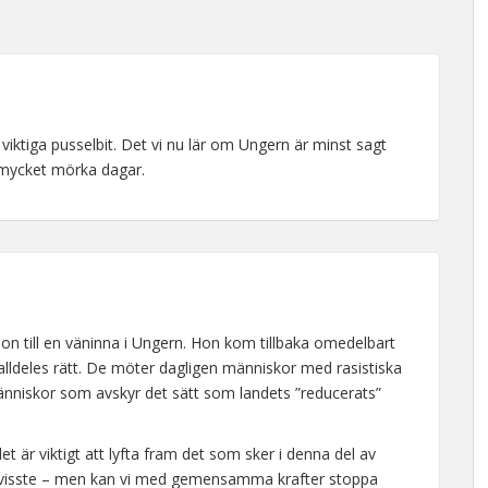
 viktiga pusselbit. Det vi nu lär om Ungern är minst sagt
mycket mörka dagar.
sion till en väninna i Ungern. Hon kom tillbaka omedelbart
 alldeles rätt. De möter dagligen människor med rasistiska
änniskor som avskyr det sätt som landets ”reducerats”
 är viktigt att lyfta fram det som sker i denna del av
nte visste – men kan vi med gemensamma krafter stoppa