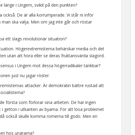
e länge i Ungern, svikit på den punkten?
na också. De är alla korrumperade. Vi står ni inför
 man ska välja. Men om jag inte går och röstar
a ett slags revolutionär situation?
situation. Högerextremisterna behärskar media och det
ten utan att höra eller se deras fruktansvärda slagord.
nsensus i Ungern mot dessa högerradikaler tänkbar?
onen just nu jagar röster.
remisternas attacker. Är demokratin bättre rustad att
ocialisterna?
 de första som förlorar sina arbeten. De har ingen
t i getton i utkanten av byarna. För att lösa problemet
å också skulle komma romerna till godo. Men en
smen hos ungrarna?