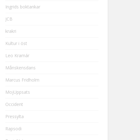
Ingrids boktankar
JCB
krakri
Kultur i öst
Leo Kramár
Månskensdans
Marcus Fridholm
MojUppsats
Occident
Pressylta
Rapsodi