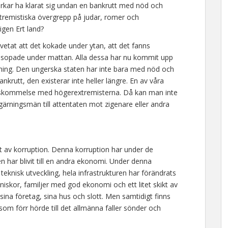
rkar ha klarat sig undan en bankrutt med nöd och
tremistiska övergrepp på judar, romer och
igen Ert land?
d vetat att det kokade under ytan, att det fanns
sopade under mattan. Alla dessa har nu kommit upp
edning. Den ungerska staten har inte bara med nöd och
krutt, den existerar inte heller längre. En av våra
renskommelse med högerextremisterna. Då kan man inte
a gärningsmän till attentaten mot zigenare eller andra
tt av korruption. Denna korruption har under de
n har blivit till en andra ekonomi. Under denna
eknisk utveckling, hela infrastrukturen har förändrats
skor, familjer med god ekonomi och ett litet skikt av
 sina företag, sina hus och slott. Men samtidigt finns
 som förr hörde till det allmänna faller sönder och