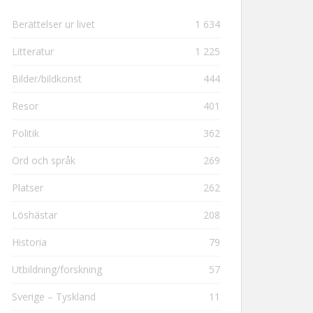
Berättelser ur livet
1 634
Litteratur
1 225
Bilder/bildkonst
444
Resor
401
Politik
362
Ord och språk
269
Platser
262
Löshästar
208
Historia
79
Utbildning/forskning
57
Sverige – Tyskland
11