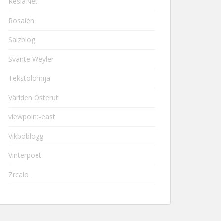
ResiaNet
Rosaièn
Salzblog
Svante Weyler
Tekstolomija
Världen Österut
viewpoint-east
Vikboblogg
Vinterpoet
Zrcalo