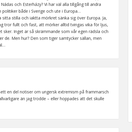
ádas och Esterházy? Vi har väl alla tillgång till andra
 politiker både i Sverige och ute i Europa…
a sitta stilla och iaktta mörkret sänka sig över Europa. Ja,
tror fullt och fast, att mörker alltid tvingas vika för ljus,
et sker. Inget är så skrämmande som vår egen rädsla och
cker de. Men hur? Den som tiger samtycker sällan, men
äl…
ag sett en del notiser om ungersk extremism på frammarsch
llvarligare än jag trodde – eller hoppades att det skulle