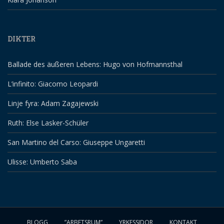
DIKTER
Ballade des äußeren Lebens: Hugo von Hofmannsthal
L’infinito: Giacomo Leopardi
Linje fyra: Adam Zagajewski
Ruth: Else Lasker-Schüler
San Martino del Carso: Giuseppe Ungaretti
Ulisse: Umberto Saba
BLOGG
”ARBETSRUM”
YRKESSIDOR
KONTAKT