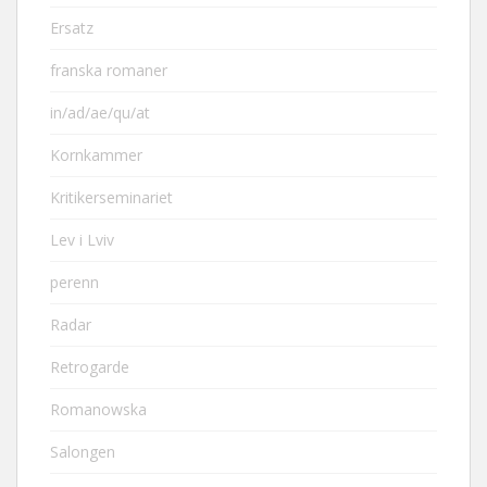
Ersatz
franska romaner
in/ad/ae/qu/at
Kornkammer
Kritikerseminariet
Lev i Lviv
perenn
Radar
Retrogarde
Romanowska
Salongen