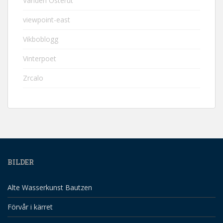
Världen Österut
viewpoint-east
Vikboblogg
Vinterpoet
Zrcalo
BILDER
Alte Wasserkunst Bautzen
Förvår i kärret