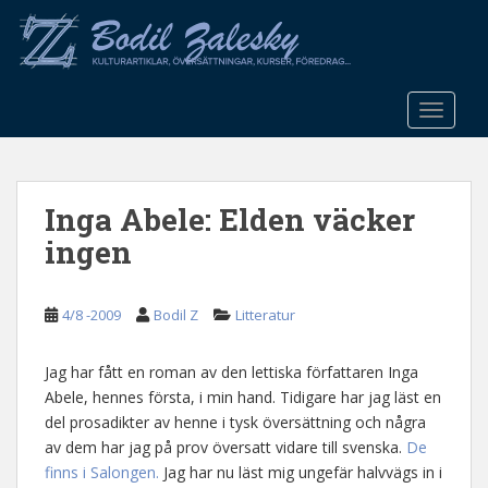
S
k
i
p
t
TOGGLE
o
m
a
Inga Abele: Elden väcker
i
n
ingen
c
o
n
4/8 -2009
Bodil Z
Litteratur
t
e
Jag har fått en roman av den lettiska författaren Inga
n
Abele, hennes första, i min hand. Tidigare har jag läst en
t
del prosadikter av henne i tysk översättning och några
av dem har jag på prov översatt vidare till svenska.
De
finns i Salongen.
Jag har nu läst mig ungefär halvvägs in i