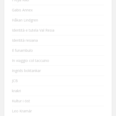
Gabis Annex
Håkan Lindgren
Identità e tutela Val Resia
Identità resiana
Il funambulo
In viaggio col taccuino
Ingrids boktankar
JCB
krakri
Kultur i öst
Leo Kramár