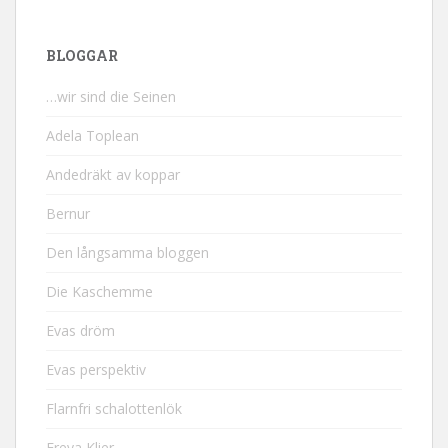
BLOGGAR
…wir sind die Seinen
Adela Toplean
Andedräkt av koppar
Bernur
Den långsamma bloggen
Die Kaschemme
Evas dröm
Evas perspektiv
Flarnfri schalottenlök
Freya Klier