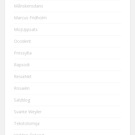
Månskensdans
Marcus Fridholm
MojUppsats
Occident
Pressylta
Rapsodi
ResiaNet
Rosaièn
Salzblog
Svante Weyler
Tekstolomija