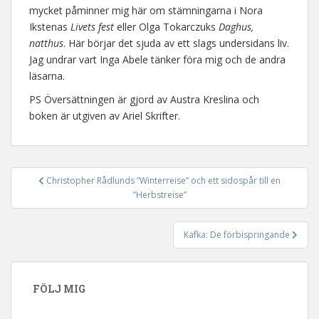
mycket påminner mig här om stämningarna i Nora
Ikstenas
Livets fest
eller Olga Tokarczuks
Daghus,
natthus
. Här börjar det sjuda av ett slags undersidans liv.
Jag undrar vart Inga Abele tänker föra mig och de andra
läsarna.
PS Översättningen är gjord av Austra Kreslina och
boken är utgiven av Ariel Skrifter.
Christopher Rådlunds ”Winterreise” och ett sidospår till en
Inläggsnavigering
”Herbstreise”
Kafka: De förbispringande
FÖLJ MIG