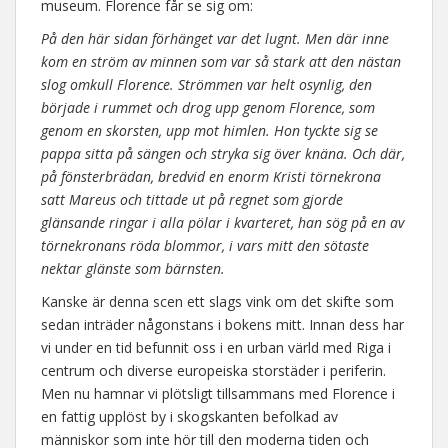
museum. Florence får se sig om:
På den här sidan förhänget var det lugnt. Men där inne
kom en ström av minnen som var så stark att den nästan
slog omkull Florence. Strömmen var helt osynlig, den
började i rummet och drog upp genom Florence, som
genom en skorsten, upp mot himlen. Hon tyckte sig se
pappa sitta på sängen och stryka sig över knäna. Och där,
på fönsterbrädan, bredvid en enorm Kristi törnekrona
satt Mareus och tittade ut på regnet som gjorde
glänsande ringar i alla pölar i kvarteret, han sög på en av
törnekronans röda blommor, i vars mitt den sötaste
nektar glänste som bärnsten.
Kanske är denna scen ett slags vink om det skifte som
sedan inträder någonstans i bokens mitt. Innan dess har
vi under en tid befunnit oss i en urban värld med Riga i
centrum och diverse europeiska storstäder i periferin.
Men nu hamnar vi plötsligt tillsammans med Florence i
en fattig upplöst by i skogskanten befolkad av
människor som inte hör till den moderna tiden och