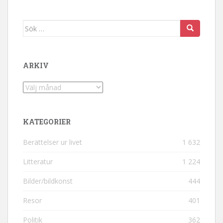
Sök efter:
ARKIV
Arkiv
KATEGORIER
Berättelser ur livet
1 632
Litteratur
1 224
Bilder/bildkonst
444
Resor
401
Politik
362