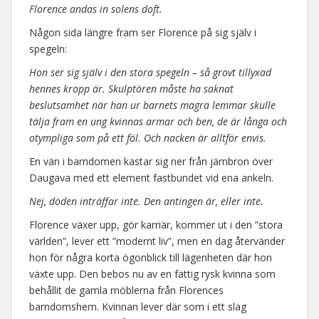
Florence andas in solens doft.
Någon sida längre fram ser Florence på sig själv i
spegeln:
Hon ser sig själv i den stora spegeln – så grovt tillyxad
hennes kropp är. Skulptören måste ha saknat
beslutsamhet när han ur barnets magra lemmar skulle
tälja fram en ung kvinnas armar och ben, de är långa och
otympliga som på ett föl. Och nacken är alltför envis.
En vän i barndomen kastar sig ner från järnbron över
Daugava med ett element fastbundet vid ena ankeln.
Nej, döden inträffar inte. Den antingen är, eller inte.
Florence växer upp, gör karriär, kommer ut i den ”stora
världen”, lever ett ”modernt liv”, men en dag återvänder
hon för några korta ögonblick till lägenheten där hon
växte upp. Den bebos nu av en fattig rysk kvinna som
behållit de gamla möblerna från Florences
barndomshem. Kvinnan lever där som i ett slag