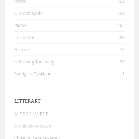
Politik
362
Ord och språk
269
Platser
262
Löshästar
208
Historia
79
Utbildning/forskning
57
Sverige – Tyskland
11
LITTERÄRT
ALTE SCHMIEDE
buchladen-in-buch
Christine Bredenkamp