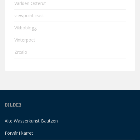
Världen Österut
viewpoint-east
Vikboblogg
Vinterpoet
Zrcalo
BILDER
Alte Wasserkunst Bautzen
Förvår i kärret