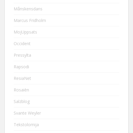
Månskensdans
Marcus Fridholm
MojUppsats
Occident
Pressylta
Rapsodi
ResiaNet
Rosaièn
Salzblog
Svante Weyler
Tekstolomija