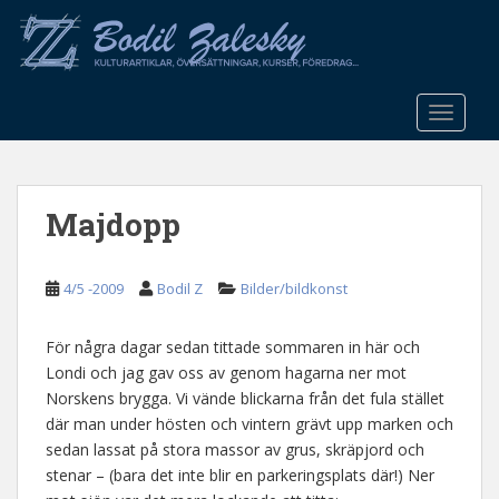
S
k
i
p
t
TOGGLE
o
m
a
Majdopp
i
n
c
4/5 -2009
Bodil Z
Bilder/bildkonst
o
n
t
För några dagar sedan tittade sommaren in här och
e
Londi och jag gav oss av genom hagarna ner mot
n
Norskens brygga. Vi vände blickarna från det fula stället
t
där man under hösten och vintern grävt upp marken och
sedan lassat på stora massor av grus, skräpjord och
stenar – (bara det inte blir en parkeringsplats där!) Ner