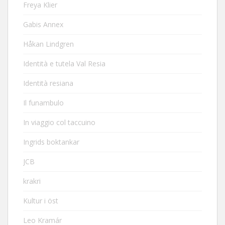
Freya Klier
Gabis Annex
Håkan Lindgren
Identità e tutela Val Resia
Identità resiana
Il funambulo
In viaggio col taccuino
Ingrids boktankar
JCB
krakri
Kultur i öst
Leo Kramár