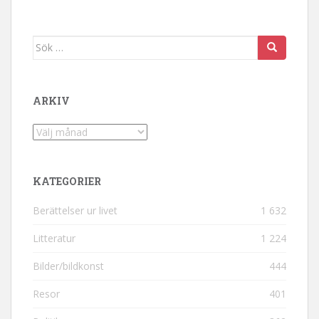
Sök efter:
ARKIV
Arkiv
KATEGORIER
Berättelser ur livet
1 632
Litteratur
1 224
Bilder/bildkonst
444
Resor
401