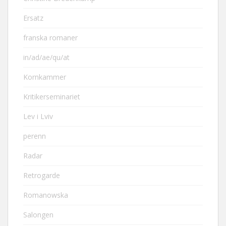
Ersatz
franska romaner
in/ad/ae/qu/at
Kornkammer
Kritikerseminariet
Lev i Lviv
perenn
Radar
Retrogarde
Romanowska
Salongen