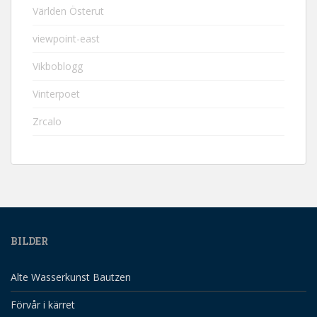
Världen Österut
viewpoint-east
Vikboblogg
Vinterpoet
Zrcalo
BILDER
Alte Wasserkunst Bautzen
Förvår i kärret