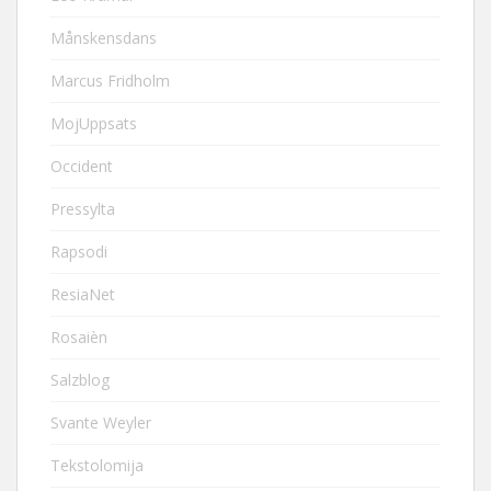
Månskensdans
Marcus Fridholm
MojUppsats
Occident
Pressylta
Rapsodi
ResiaNet
Rosaièn
Salzblog
Svante Weyler
Tekstolomija