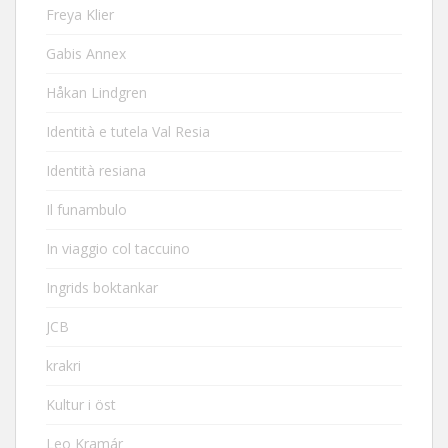
Freya Klier
Gabis Annex
Håkan Lindgren
Identità e tutela Val Resia
Identità resiana
Il funambulo
In viaggio col taccuino
Ingrids boktankar
JCB
krakri
Kultur i öst
Leo Kramár