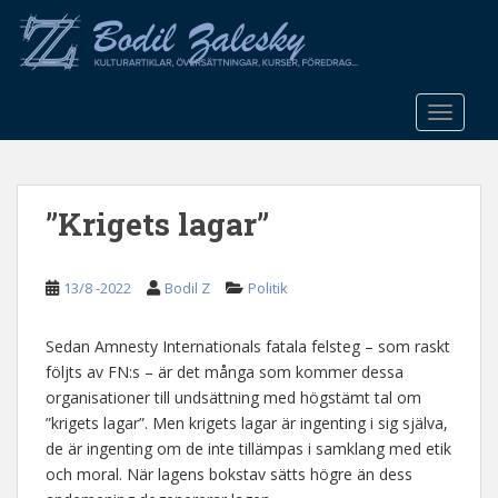
S
k
i
p
t
TOGGLE
o
m
a
”Krigets lagar”
i
n
c
13/8 -2022
Bodil Z
Politik
o
n
t
Sedan Amnesty Internationals fatala felsteg – som raskt
e
följts av FN:s – är det många som kommer dessa
n
organisationer till undsättning med högstämt tal om
t
”krigets lagar”. Men krigets lagar är ingenting i sig själva,
de är ingenting om de inte tillämpas i samklang med etik
och moral. När lagens bokstav sätts högre än dess