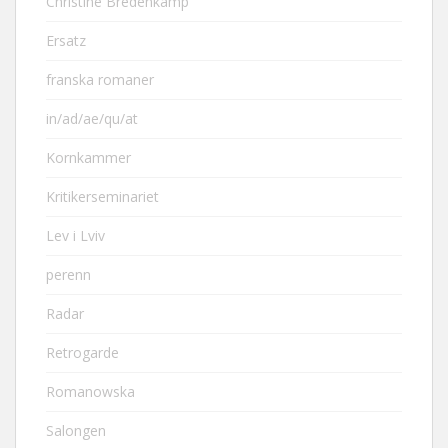
Christine Bredenkamp
Ersatz
franska romaner
in/ad/ae/qu/at
Kornkammer
Kritikerseminariet
Lev i Lviv
perenn
Radar
Retrogarde
Romanowska
Salongen