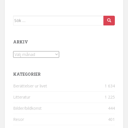
Sök efter:
ARKIV
Arkiv
KATEGORIER
Berättelser ur livet
1 634
Litteratur
1 225
Bilder/bildkonst
444
Resor
401