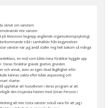
 du skrivit om vänstern.
emokratiskt inte vänster.
d på Alvessons begrepp angående organisationspsykologi:
n återkommande tråd i samhällsliv från begynnelsen
röstar vänster när jag ändå ställer mig helt bakom så många
 medelklass, en nivå som båda mina föräldrar byggde upp
r. Deras föräldrar grävde givetvis grunden.
der och annat, även av egen ökad likgiltighet inför
skulle kännas oäkta efter både anpassning och
smart charter.
då uppfattar att huvudtesen i deras program är att
örbigår den trojanska hästen med Göran Persson i
nledning att inte rösta vänster också vara för att jag i