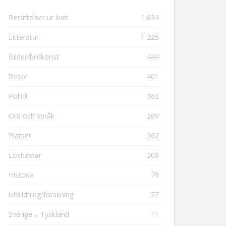
Berättelser ur livet
1 634
Litteratur
1 225
Bilder/bildkonst
444
Resor
401
Politik
362
Ord och språk
269
Platser
262
Löshästar
208
Historia
79
Utbildning/forskning
57
Sverige – Tyskland
11