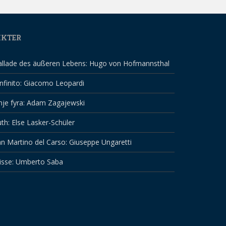
IKTER
allade des äußeren Lebens: Hugo von Hofmannsthal
infinito: Giacomo Leopardi
nje fyra: Adam Zagajewski
th: Else Lasker-Schüler
n Martino del Carso: Giuseppe Ungaretti
isse: Umberto Saba