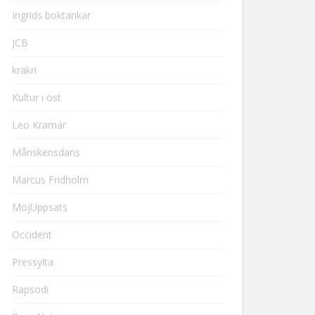
Ingrids boktankar
JCB
krakri
Kultur i öst
Leo Kramár
Månskensdans
Marcus Fridholm
MojUppsats
Occident
Pressylta
Rapsodi