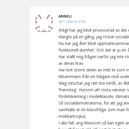
ANNELI
19/7 -2022 kl. 9:54
Ärligt har jag blivit provocerad av det
Klargör på en gång, jag röstar sociald
Nu har jag åter blivit uppmärksamma
’funktionell dumhet’. Och det är ju e
Har ställt mig frågan varför jag inte 
av deras krav.
Har levt större delen av mitt liv som
tillsammans från en tidigare nivå unde
Idag rutschar jag rätt bra neråt, av ål
’framsteg’. Hursom att rösta vänster 
fördelskänning i medelklassliv. Klimat
Så socialdemokraterna, för att jag än
samhälle är en klassfråga. (om man f
mobbartrojka).
I alla fall, ang Alvesson så kan egen a