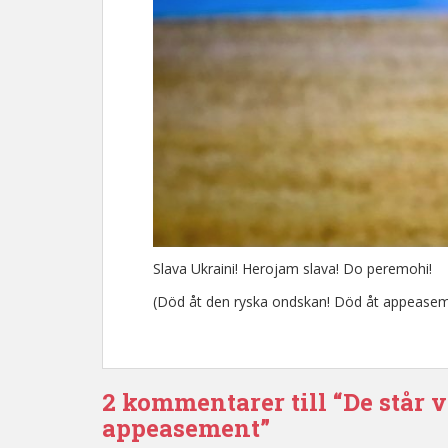
Slava Ukraini! Herojam slava! Do peremohi!
(Död åt den ryska ondskan! Död åt appeasem
2 kommentarer till “De står 
appeasement”