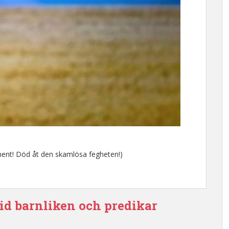
ent! Död åt den skamlösa fegheten!)
vid barnliken och predikar