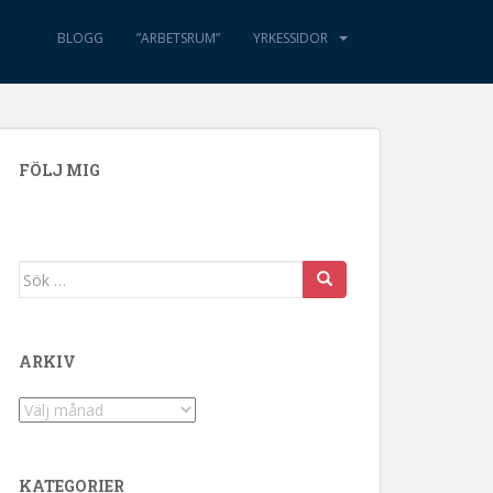
BLOGG
”ARBETSRUM”
YRKESSIDOR
FÖLJ MIG
Sök efter:
ARKIV
Arkiv
KATEGORIER