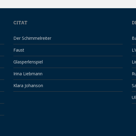
CITAT
D
Der Schimmelreiter
B
Faust
L’
Glasperlenspiel
Li
Irina Liebmann
Ru
Klara Johanson
Sa
Ul