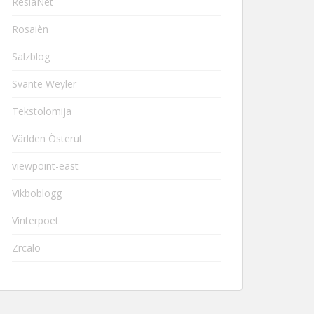
ResiaNet
Rosaièn
Salzblog
Svante Weyler
Tekstolomija
Världen Österut
viewpoint-east
Vikboblogg
Vinterpoet
Zrcalo