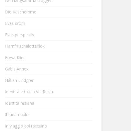
Den långsamma bloggen
Die Kaschemme
Evas dröm
Evas perspektiv
Flarnfri schalottenlök
Freya Klier
Gabis Annex
Håkan Lindgren
Identità e tutela Val Resia
Identità resiana
Il funambulo
In viaggio col taccuino