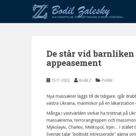
S
k
i
p
t
o
m
De står vid barnliken
a
i
appeasement
n
c
o
15/7 -2022
Bodil Z
Politik
n
t
Nya massakrer läggs till de tidigare. Igår drab
e
västra Ukraina, människor på en läkarstatio
n
Många i västvärlden verkar ha tröttnat på Uk
t
massakrerna, terrorangreppen och massmorde
Mykolayiv, Charkiv, Melitopol, Irpin… I ställe
Sverige talar ”politiskt intresserade” gärna 