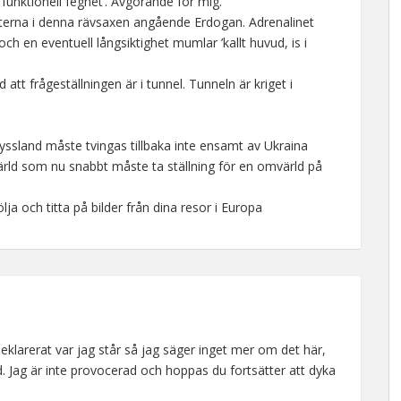
 ’funktionell feghet’. Avgörande för mig.
terna i denna rävsaxen angående Erdogan. Adrenalinet
h en eventuell långsiktighet mumlar ’kallt huvud, is i
d att frågeställningen är i tunnel. Tunneln är kriget i
 Ryssland måste tvingas tillbaka inte ensamt av Ukraina
värld som nu snabbt måste ta ställning för en omvärld på
ja och titta på bilder från dina resor i Europa
eklarerat var jag står så jag säger inget mer om det här,
rd. Jag är inte provocerad och hoppas du fortsätter att dyka