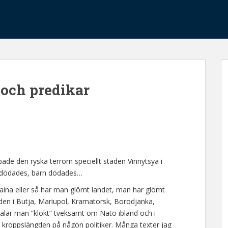
 och predikar
bade den ryska terrorn speciellt staden Vinnytsya i
n dödades, barn dödades…
raina eller så har man glömt landet, man har glömt
n i Butja, Mariupol, Kramatorsk, Borodjanka,
t talar man ”klokt” tveksamt om Nato ibland och i
om kroppslängden på någon politiker. Många texter jag