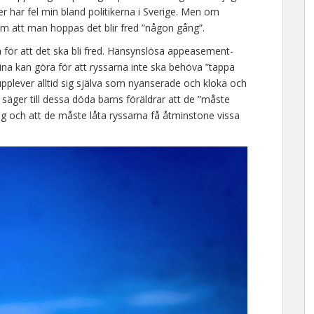
er har fel min bland politikerna i Sverige. Men om
om att man hoppas det blir fred ”någon gång”.
 för att det ska bli fred. Hänsynslösa appeasement-
ina kan göra för att ryssarna inte ska behöva ”tappa
plever alltid sig själva som nyanserade och kloka och
h säger till dessa döda barns föräldrar att de ”måste
ig och att de måste låta ryssarna få åtminstone vissa