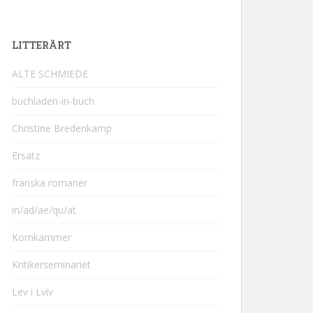
LITTERÄRT
ALTE SCHMIEDE
buchladen-in-buch
Christine Bredenkamp
Ersatz
franska romaner
in/ad/ae/qu/at
Kornkammer
Kritikerseminariet
Lev i Lviv