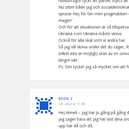
huvudfrågor tyckt att partiet styrts av
Nu sitter både jag och socialdemokra
sprutar Nej för fan men pragmatiken oc
magen’
Och för att situationen är så tillspetsa
Ukraina som Ukraina måste vinna.
Också för alla skäl som vi andra har.
Så jag vill skriva under det du säger,
(vilket inte är möjligt) utan av en om
längre sikt.
Ps. Sen tycker jag så mycket om att föl
BODIL Z
1/8 -2022 kl. 11:40
Hej Anneli – jag har ju gång på gång d
jag säger bara att jag har läst dina o
upp här då och då.