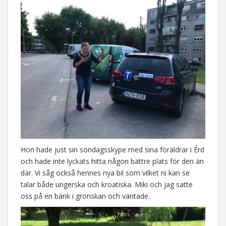
Hon hade just sin söndagsskype med sina föräldrar i Érd
och hade inte lyckats hitta någon bättre plats för den än
där. Vi såg också hennes nya bil som vilket ni kan se
talar både ungerska och kroatiska. Miki och jag satte
oss på en bänk i grönskan och väntade.