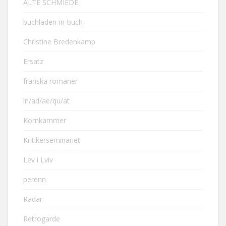
ALTE SCHMIEDE
buchladen-in-buch
Christine Bredenkamp
Ersatz
franska romaner
in/ad/ae/qu/at
Kornkammer
Kritikerseminariet
Lev i Lviv
perenn
Radar
Retrogarde