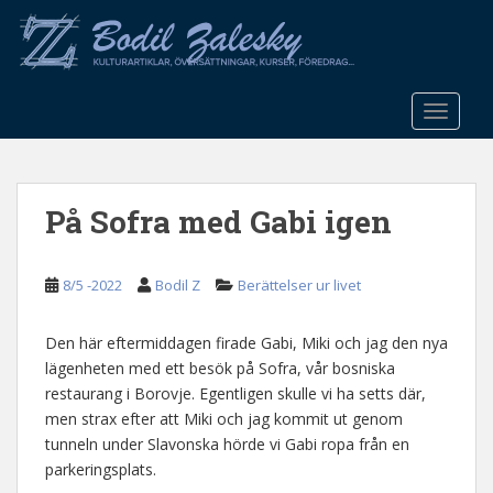
S
k
i
p
t
TOGGLE
o
m
a
På Sofra med Gabi igen
i
n
c
8/5 -2022
Bodil Z
Berättelser ur livet
o
n
t
Den här eftermiddagen firade Gabi, Miki och jag den nya
e
lägenheten med ett besök på Sofra, vår bosniska
n
restaurang i Borovje. Egentligen skulle vi ha setts där,
t
men strax efter att Miki och jag kommit ut genom
tunneln under Slavonska hörde vi Gabi ropa från en
parkeringsplats.