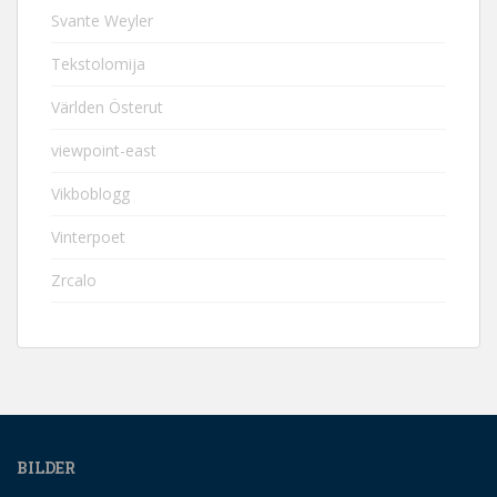
Svante Weyler
Tekstolomija
Världen Österut
viewpoint-east
Vikboblogg
Vinterpoet
Zrcalo
BILDER