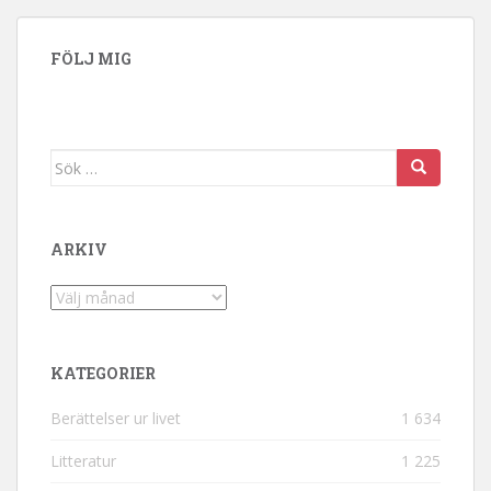
FÖLJ MIG
Sök efter:
ARKIV
Arkiv
KATEGORIER
Berättelser ur livet
1 634
Litteratur
1 225