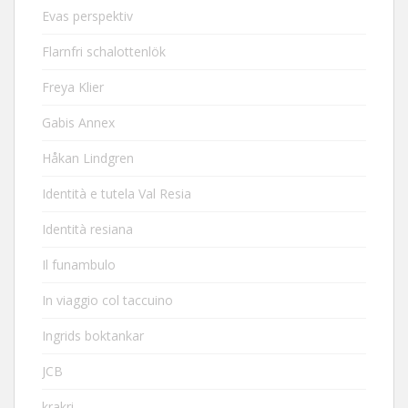
Evas perspektiv
Flarnfri schalottenlök
Freya Klier
Gabis Annex
Håkan Lindgren
Identità e tutela Val Resia
Identità resiana
Il funambulo
In viaggio col taccuino
Ingrids boktankar
JCB
krakri