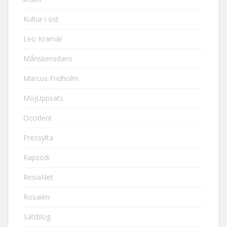
Kultur i öst
Leo Kramár
Månskensdans
Marcus Fridholm
MojUppsats
Occident
Pressylta
Rapsodi
ResiaNet
Rosaièn
Salzblog