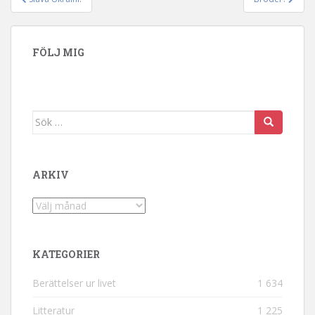
Inläggsnavigering
FÖLJ MIG
Sök efter:
ARKIV
Arkiv
KATEGORIER
Berättelser ur livet
1 634
Litteratur
1 225