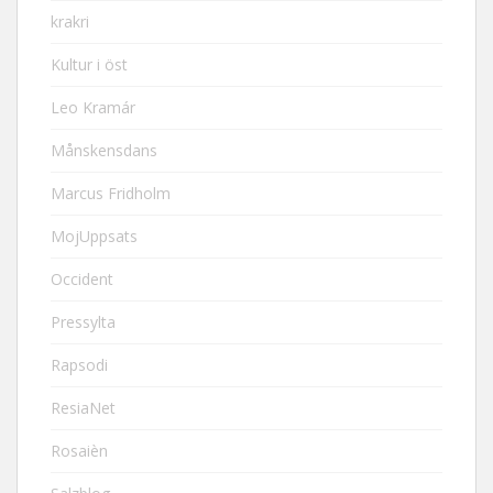
krakri
Kultur i öst
Leo Kramár
Månskensdans
Marcus Fridholm
MojUppsats
Occident
Pressylta
Rapsodi
ResiaNet
Rosaièn