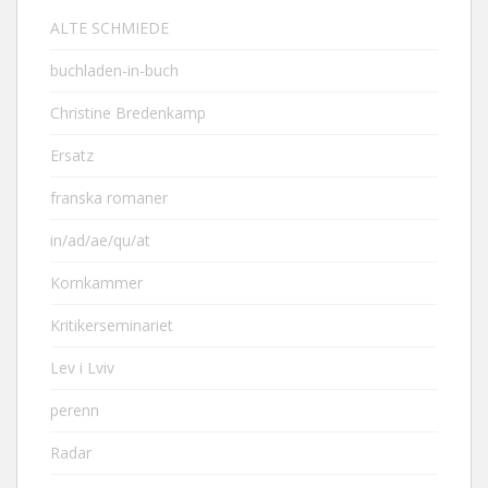
ALTE SCHMIEDE
buchladen-in-buch
Christine Bredenkamp
Ersatz
franska romaner
in/ad/ae/qu/at
Kornkammer
Kritikerseminariet
Lev i Lviv
perenn
Radar