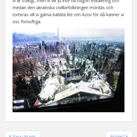
vi är tråkigt, men vi vill ju inte ha någon eskalering och
medan den ukrainska civilbefolkningen mördas och
torteras vill vi gärna babbla lite om Azov för då känner vi
oss förnuftiga.
Slava Ukraini!
Bröder?