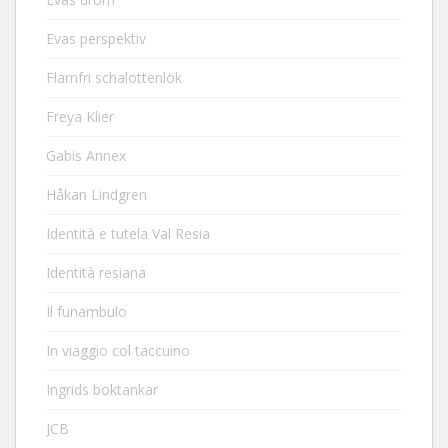
Evas perspektiv
Flarnfri schalottenlök
Freya Klier
Gabis Annex
Håkan Lindgren
Identità e tutela Val Resia
Identità resiana
Il funambulo
In viaggio col taccuino
Ingrids boktankar
JCB