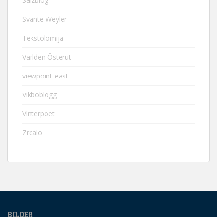
Salzblog
Svante Weyler
Tekstolomija
Världen Österut
viewpoint-east
Vikboblogg
Vinterpoet
Zrcalo
BILDER