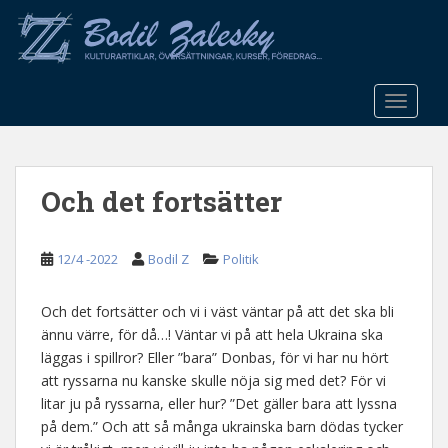
S
k
i
p
t
TOGGLE
o
m
a
Och det fortsätter
i
n
c
12/4 -2022
Bodil Z
Politik
o
n
t
Och det fortsätter och vi i väst väntar på att det ska bli
e
ännu värre, för då…! Väntar vi på att hela Ukraina ska
n
läggas i spillror? Eller ”bara” Donbas, för vi har nu hört
t
att ryssarna nu kanske skulle nöja sig med det? För vi
litar ju på ryssarna, eller hur? ”Det gäller bara att lyssna
på dem.” Och att så många ukrainska barn dödas tycker