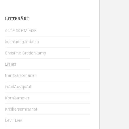
LITTERÄRT
ALTE SCHMIEDE
buchladen-in-buch
Christine Bredenkamp
Ersatz
franska romaner
in/ad/ae/qu/at
Kornkammer
Kritikerseminariet
Lev i Lviv