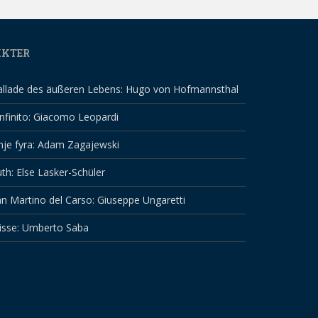
IKTER
allade des äußeren Lebens: Hugo von Hofmannsthal
infinito: Giacomo Leopardi
nje fyra: Adam Zagajewski
th: Else Lasker-Schüler
n Martino del Carso: Giuseppe Ungaretti
isse: Umberto Saba