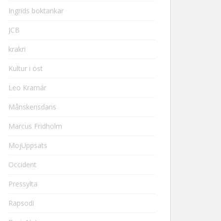
Ingrids boktankar
JCB
krakri
Kultur i öst
Leo Kramár
Månskensdans
Marcus Fridholm
MojUppsats
Occident
Pressylta
Rapsodi