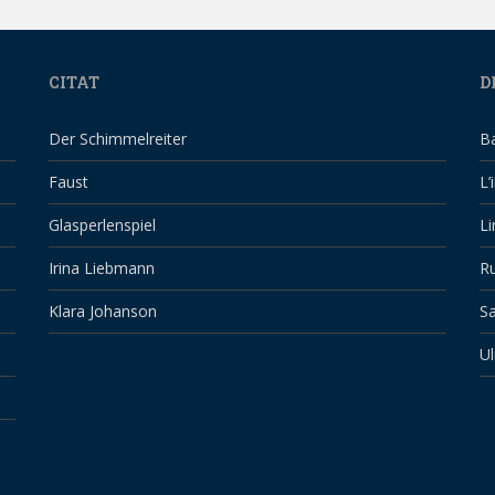
CITAT
D
Der Schimmelreiter
B
Faust
L’
Glasperlenspiel
Li
Irina Liebmann
Ru
Klara Johanson
Sa
Ul