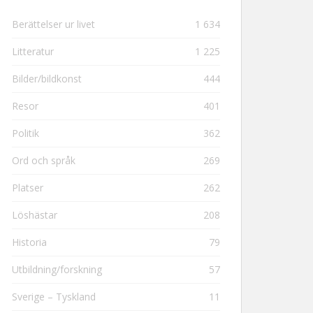
Berättelser ur livet
1 634
Litteratur
1 225
Bilder/bildkonst
444
Resor
401
Politik
362
Ord och språk
269
Platser
262
Löshästar
208
Historia
79
Utbildning/forskning
57
Sverige – Tyskland
11