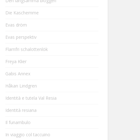
Den långsamma bloggen
Die Kaschemme
Evas dröm
Evas perspektiv
Flarnfri schalottenlök
Freya Klier
Gabis Annex
Håkan Lindgren
Identità e tutela Val Resia
Identità resiana
Il funambulo
In viaggio col taccuino