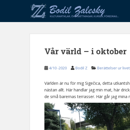
S
k
i
p
t
o
m
Vår värld – i oktober
a
i
n
4/10 -2020
Bodil Z
Berättelser ur livet
c
o
n
Världen är nu för mig Sigečica, detta utkantsh
t
nästan allt. Här handlar jag min mat, här dri
e
de små barernas terrasser. Här går jag mina r
n
t