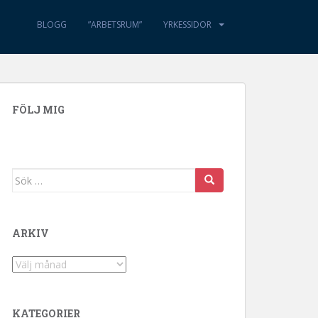
BLOGG
”ARBETSRUM”
YRKESSIDOR
FÖLJ MIG
Sök efter:
ARKIV
Arkiv
KATEGORIER