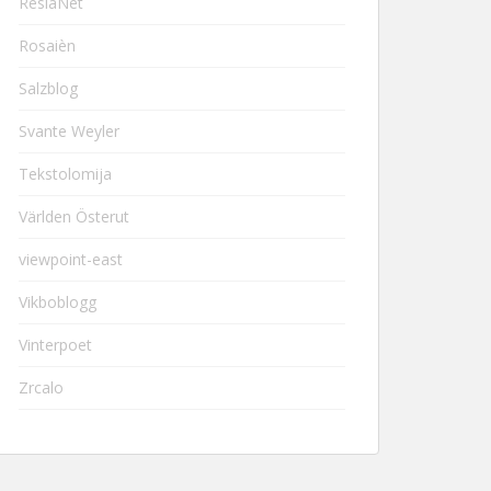
ResiaNet
Rosaièn
Salzblog
Svante Weyler
Tekstolomija
Världen Österut
viewpoint-east
Vikboblogg
Vinterpoet
Zrcalo