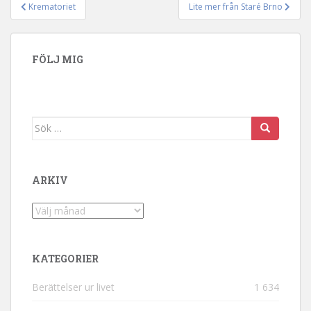
Krematoriet
Lite mer från Staré Brno
Inläggsnavigering
FÖLJ MIG
Sök efter:
ARKIV
Arkiv
KATEGORIER
Berättelser ur livet
1 634