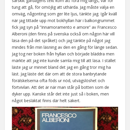
särskilt gårdagens text kom att föra mig längs, var för
tung att gå, för omöjlig att uthärda. Jag måste välja en
omväg, någonting som ger lite ljus, tänkte jag. Igår kväll
när jag tittade upp mot bokhyllan här i balkongrummet
fick jag syn på ”Innamoramento e amore” av Francesco
Alberoni (den finns på svenska också om någon här vill
läsa den på det språket) och jag tänkte på något jag
mindes från min läsning av den en gång för länge sedan.
Jag tog ner boken från hyllan och började bläddra men
märkte att jag inte kunde samla mig till att läsa. I stället
läste jag ur minnet bland det jag en gång tror mig ha
läst. Jag läste det där om att de stora banbrytande
förälskelserna ofta föds ur nöd, utvägslöshet och
förtvivlan. Att det är när man står på botten som de
dyker upp. Kanske står det inte just så i boken, men
något besläktat finns där helt säkert.