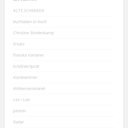
ALTE SCHMIEDE
buchladen-in-buch
Christine Bredenkamp
Ersatz
franska romaner
in/ad/ae/qu/at
Kornkammer
Kritikerseminariet
Lev i Lviv
perenn
Radar