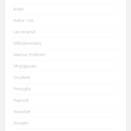
krakri
Kultur i öst
Leo Kramár
Månskensdans
Marcus Fridholm
MojUppsats
Occident
Pressylta
Rapsodi
ResiaNet
Rosaièn