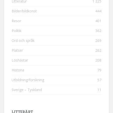
Litteratur
1 225
Bilder/bildkonst
444
Resor
401
Politik
362
Ord och språk
269
Platser
262
Löshästar
208
Historia
79
Utbildning/forskning
57
Sverige – Tyskland
11
LITTERÄRT