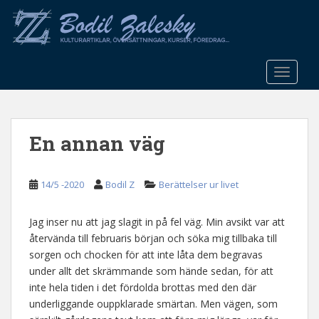
S
k
i
p
t
TOGGLE
o
m
a
En annan väg
i
n
c
14/5 -2020
Bodil Z
Berättelser ur livet
o
n
t
Jag inser nu att jag slagit in på fel väg. Min avsikt var att
e
återvända till februaris början och söka mig tillbaka till
n
sorgen och chocken för att inte låta dem begravas
t
under allt det skrämmande som hände sedan, för att
inte hela tiden i det fördolda brottas med den där
underliggande ouppklarade smärtan. Men vägen, som