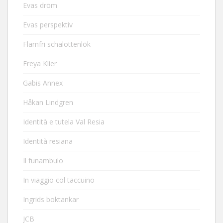
Evas dröm
Evas perspektiv
Flarnfri schalottenlök
Freya Klier
Gabis Annex
Håkan Lindgren
Identità e tutela Val Resia
Identità resiana
Il funambulo
In viaggio col taccuino
Ingrids boktankar
JCB