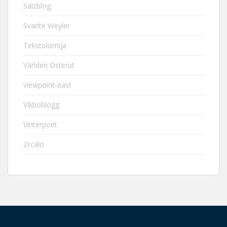
Salzblog
Svante Weyler
Tekstolomija
Världen Österut
viewpoint-east
Vikboblogg
Vinterpoet
Zrcalo