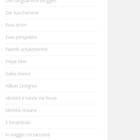
Den långsamma bloggen
Die Kaschemme
Evas dröm
Evas perspektiv
Flarnfri schalottenlök
Freya Klier
Gabis Annex
Håkan Lindgren
Identità e tutela Val Resia
Identità resiana
Il funambulo
In viaggio col taccuino