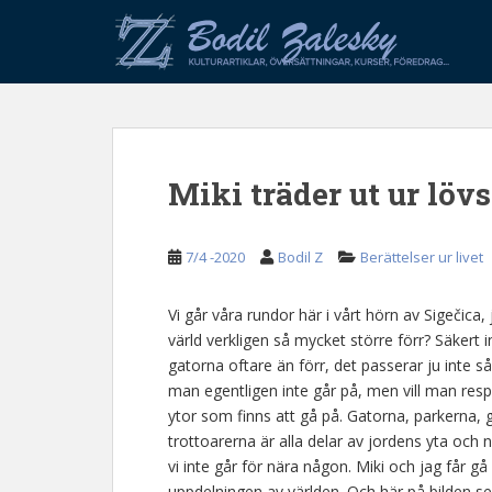
S
k
i
p
t
o
m
Miki träder ut ur lö
a
i
n
7/4 -2020
Bodil Z
Berättelser ur livet
c
o
n
Vi går våra rundor här i vårt hörn av Sigečica, 
t
värld verkligen så mycket större förr? Säkert i
e
gatorna oftare än förr, det passerar ju inte 
n
man egentligen inte går på, men vill man resp
t
ytor som finns att gå på. Gatorna, parkerna, 
trottoarerna är alla delar av jordens yta och
vi inte går för nära någon. Miki och jag får g
uppdelningen av världen. Och här på bilden ser