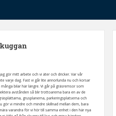
vskuggan
jag gör mitt arbete och vi äter och dricker. Var vår
nte varje dag. Fast vi går lite annorlunda nu och korsar
så många bilar här längre. Vi går på gräsremsor som
ektera avstånden så blir trottoarerna bara en av de
gräsplättarna, grusplanerna, parkeringsplatserna och
 nu gör vi mindre och mindre skillnad mellan dem, bara
å nära varandra för vi hör till samma enhet i den här nya
 ni Miki gå från skugga till ljus och mina händers