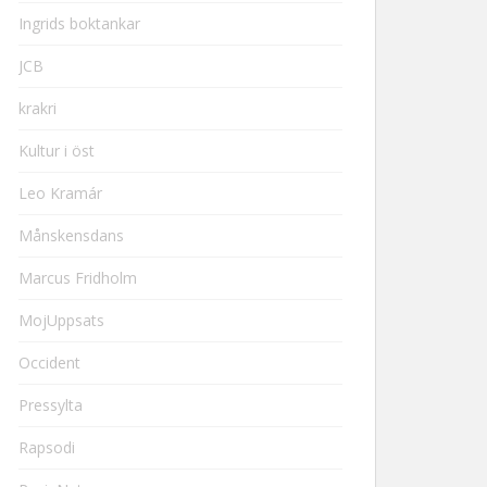
Ingrids boktankar
JCB
krakri
Kultur i öst
Leo Kramár
Månskensdans
Marcus Fridholm
MojUppsats
Occident
Pressylta
Rapsodi