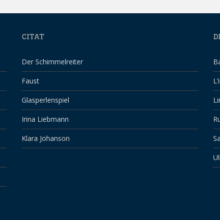
CITAT
D
Der Schimmelreiter
B
Faust
L’
Glasperlenspiel
Li
Irina Liebmann
Ru
Klara Johanson
Sa
Ul