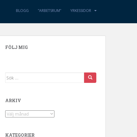
BLOGG
”ARBETSRUM”
YRKESSIDOR
FÖLJ MIG
Sök efter:
ARKIV
Arkiv
KATEGORIER