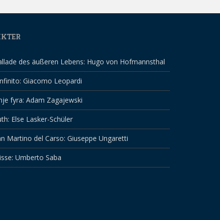
IKTER
allade des äußeren Lebens: Hugo von Hofmannsthal
infinito: Giacomo Leopardi
nje fyra: Adam Zagajewski
th: Else Lasker-Schüler
n Martino del Carso: Giuseppe Ungaretti
isse: Umberto Saba