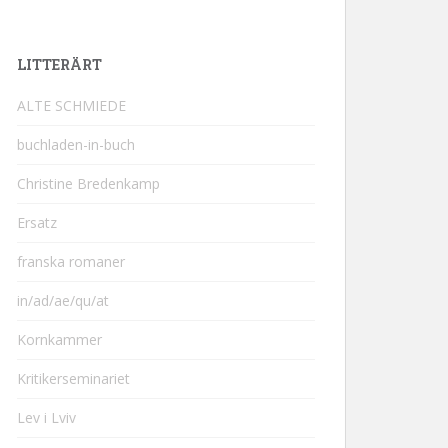
LITTERÄRT
ALTE SCHMIEDE
buchladen-in-buch
Christine Bredenkamp
Ersatz
franska romaner
in/ad/ae/qu/at
Kornkammer
Kritikerseminariet
Lev i Lviv