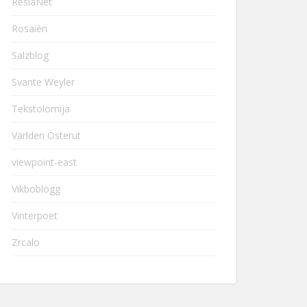
ResiaNet
Rosaièn
Salzblog
Svante Weyler
Tekstolomija
Världen Österut
viewpoint-east
Vikboblogg
Vinterpoet
Zrcalo