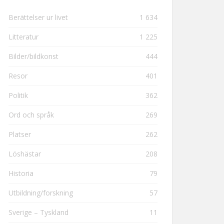
Berättelser ur livet
1 634
Litteratur
1 225
Bilder/bildkonst
444
Resor
401
Politik
362
Ord och språk
269
Platser
262
Löshästar
208
Historia
79
Utbildning/forskning
57
Sverige – Tyskland
11