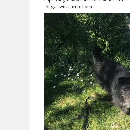
skugga syns i nedre hörnet.