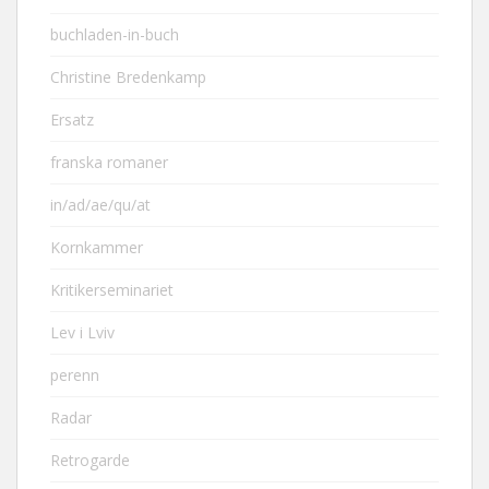
buchladen-in-buch
Christine Bredenkamp
Ersatz
franska romaner
in/ad/ae/qu/at
Kornkammer
Kritikerseminariet
Lev i Lviv
perenn
Radar
Retrogarde