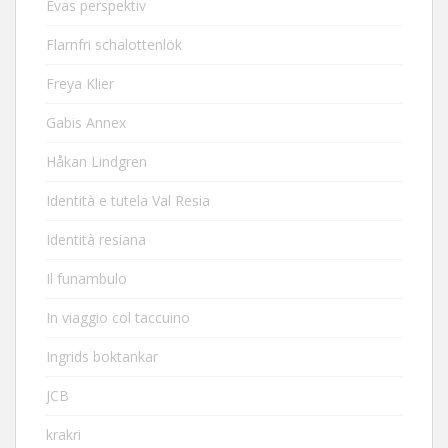
Evas perspektiv
Flarnfri schalottenlök
Freya Klier
Gabis Annex
Håkan Lindgren
Identità e tutela Val Resia
Identità resiana
Il funambulo
In viaggio col taccuino
Ingrids boktankar
JCB
krakri