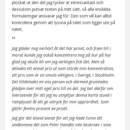
plockat ut den del jag tycker är intressantast och
dessutom putsat texten på mitt sätt, så alla enskilda
formuleringar ansvarar jag för. Den som vill kan alltid
kontrollera genom att lyssna på talet som ligger ute på
nätet.
°°
Jag gläder mig oerhört åt det här priset, och fram till i
morse kunde jag också koncentrera mig på hur på hur
glad jag skulle bli om jag verkligen fick det. Men så
delades ett annat pris ut som störde min koncentration,
ett pris som är en smula viktigare, i Sverige, i Stockholm.
Det tilldelades en viss person och därmed grumlades
glädjen över mitt eget pris till en del. Jag ber därför om
överseende för att jag nu utnyttjar denna korta stund i
rampljuset åt att ge uttryck för min upprördhet. Som
gäller femtio procent av priset.
Jag gör det bland annat för att jag hade turen att
undkomma det som Peter Handke inte beskriver i sina