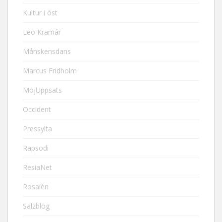
Kultur i öst
Leo Kramár
Månskensdans
Marcus Fridholm
MojUppsats
Occident
Pressylta
Rapsodi
ResiaNet
Rosaièn
Salzblog