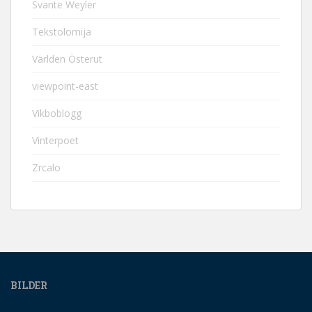
Svante Weyler
Tekstolomija
Världen Österut
viewpoint-east
Vikboblogg
Vinterpoet
Zrcalo
BILDER