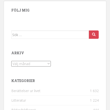
FÖLJ MIG
Sök efter:
ARKIV
Arkiv
KATEGORIER
Berättelser ur livet
1 632
Litteratur
1 224
Bilder/bildkonst
444