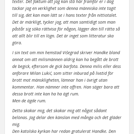
texter. Det faktum att jag kan stå här framför er i dag
tackar jag en verklighet som denna människa inte tagit
till sig, det kan man lätt se i hans texter från nittiotalet.
Det är märkligt, tycker jag, att man samtidigt som man
påstår sig söka rättvisa för någon, lägger den till rätta så
att allt blir till en lögn. Det är inget som litteratur ska
göra.
I sin text om min hemstad Višegrad skriver Handke bland
annat om att milismännen aldrig kan ha begått de brott
de begick, eftersom de gick barfota. Denna milis eller dess
anförare Milan Lukić, som sitter inburad på livstid för
brott mot mänskligheten, lämnar han i övrigt utan
kommentar. Han nämner inte offren. Han säger bara att
dessa brott inte kan ha ha ägt rum.
Men de ägde rum.
Detta skakar mig, det skakar mig att något sådant
belönas. Jag delar den känslan med många och det gläder
mig.
Den katolska kyrkan har redan gratulerat Handke. Den