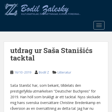
S
k
i
p
t
TOGGLE
o
m
a
utdrag ur Saša Stanišićs
i
n
tacktal
c
o
n
16/10 -2019
Bodil Z
Litteratur
t
e
Saša Stanišić har, som bekant, tilldelats den
n
prestigefyllda utmärkelsen ”Deutscher Buchpreis” för
t
2019. Han höll som brukligt är ett tacktal. Nyss skickade
mig hans svenska översättare Christine Bredenkamp en
råversion av en översättning av detta tal. Jag har nu