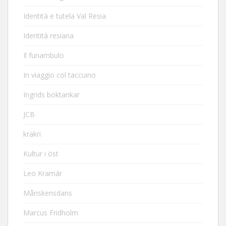
Identità e tutela Val Resia
Identità resiana
Il funambulo
In viaggio col taccuino
Ingrids boktankar
JCB
krakri
Kultur i öst
Leo Kramár
Månskensdans
Marcus Fridholm