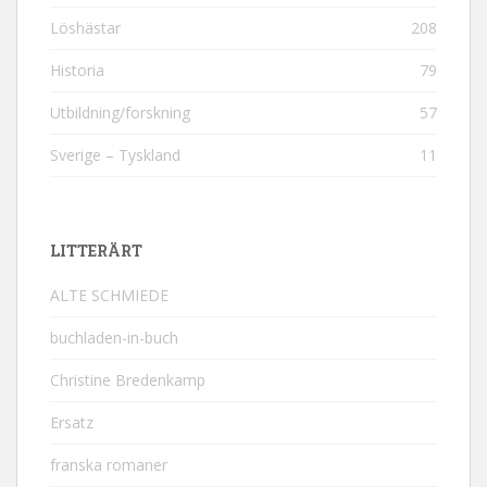
Löshästar
208
Historia
79
Utbildning/forskning
57
Sverige – Tyskland
11
LITTERÄRT
ALTE SCHMIEDE
buchladen-in-buch
Christine Bredenkamp
Ersatz
franska romaner