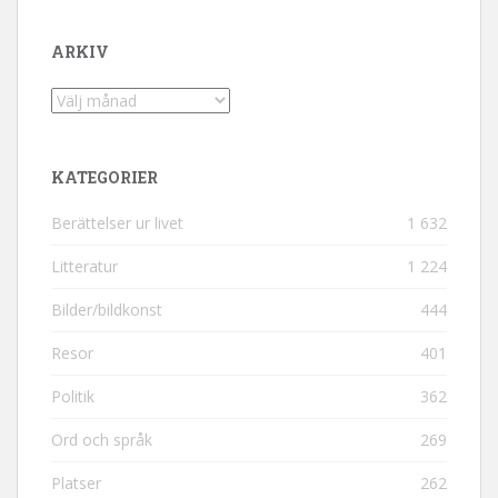
ARKIV
Arkiv
KATEGORIER
Berättelser ur livet
1 632
Litteratur
1 224
Bilder/bildkonst
444
Resor
401
Politik
362
Ord och språk
269
Platser
262