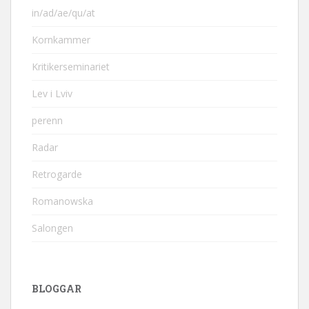
in/ad/ae/qu/at
Kornkammer
Kritikerseminariet
Lev i Lviv
perenn
Radar
Retrogarde
Romanowska
Salongen
BLOGGAR