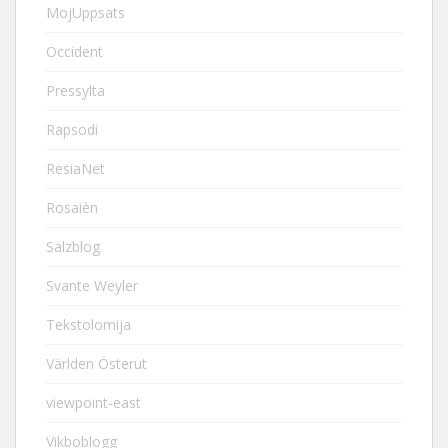
MojUppsats
Occident
Pressylta
Rapsodi
ResiaNet
Rosaièn
Salzblog
Svante Weyler
Tekstolomija
Världen Österut
viewpoint-east
Vikboblogg