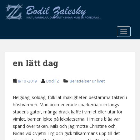
S
k
i
p
t
TOGGLE
o
m
a
en lätt dag
i
n
c
8/10 -2019
Bodil Z
Berättelser ur livet
o
n
t
Helgdag, soldag, folk lät makligheten bestämma takten i
e
höstvärmen. Man promenerade i parkerna och längs
n
stadens gator, många drack kaffe i vimlet eller utanför
t
vimlet, barnen lekte på lekplatserna. Himlens blåa var
spänd över taken. Miki och jag mötte Christine och
Nidas vid Cvjetni Trg och gick tillsammans upp till det