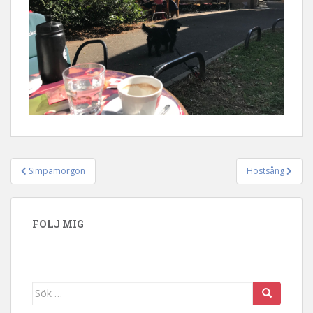
Simpamorgon
Höstsång
Inläggsnavigering
FÖLJ MIG
Sök efter: