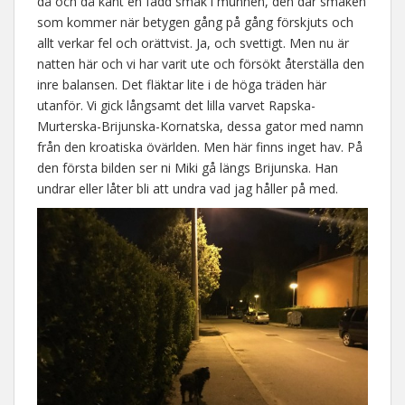
då och då känt en fadd smak i munnen, den där smaken
som kommer när betygen gång på gång förskjuts och
allt verkar fel och orättvist. Ja, och svettigt. Men nu är
natten här och vi har varit ute och försökt återställa den
inre balansen. Det fläktar lite i de höga träden här
utanför. Vi gick långsamt det lilla varvet Rapska-
Murterska-Brijunska-Kornatska, dessa gator med namn
från den kroatiska övärlden. Men här finns inget hav. På
den första bilden ser ni Miki gå längs Brijunska. Han
undrar eller låter bli att undra vad jag håller på med.