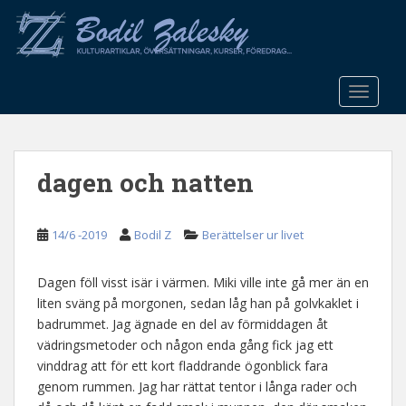
S
k
i
p
t
TOGGLE
o
m
a
dagen och natten
i
n
c
14/6 -2019
Bodil Z
Berättelser ur livet
o
n
t
Dagen föll visst isär i värmen. Miki ville inte gå mer än en
e
liten sväng på morgonen, sedan låg han på golvkaklet i
n
badrummet. Jag ägnade en del av förmiddagen åt
t
vädringsmetoder och någon enda gång fick jag ett
vinddrag att för ett kort fladdrande ögonblick fara
genom rummen. Jag har rättat tentor i långa rader och