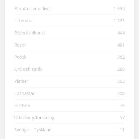
Berättelser ur livet
1 634
Litteratur
1 225
Bilder/bildkonst
444
Resor
401
Politik
362
Ord och språk
269
Platser
262
Löshästar
208
Historia
79
Utbildning/forskning
57
Sverige – Tyskland
11