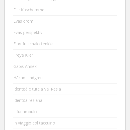
Die Kaschemme
Evas dröm
Evas perspektiv
Flarnfri schalottenlök
Freya Klier
Gabis Annex
Håkan Lindgren
Identità e tutela Val Resia
Identità resiana
Il funambulo
In viaggio col taccuino