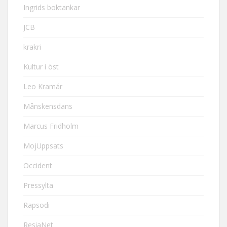
Ingrids boktankar
JCB
krakri
Kultur i öst
Leo Kramár
Månskensdans
Marcus Fridholm
MojUppsats
Occident
Pressylta
Rapsodi
ResiaNet