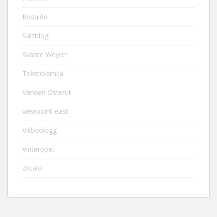
Rosaièn
Salzblog
Svante Weyler
Tekstolomija
Världen Österut
viewpoint-east
Vikboblogg
Vinterpoet
Zrcalo