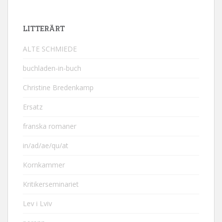
LITTERÄRT
ALTE SCHMIEDE
buchladen-in-buch
Christine Bredenkamp
Ersatz
franska romaner
in/ad/ae/qu/at
Kornkammer
Kritikerseminariet
Lev i Lviv