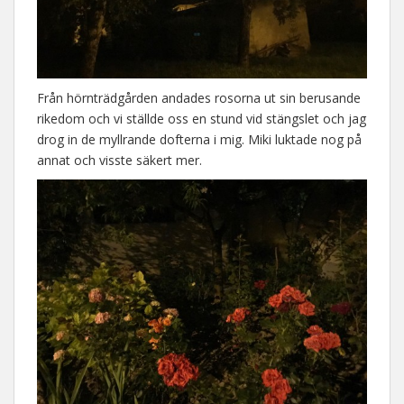
Från hörnträdgården andades rosorna ut sin berusande
rikedom och vi ställde oss en stund vid stängslet och jag
drog in de myllrande dofterna i mig. Miki luktade nog på
annat och visste säkert mer.