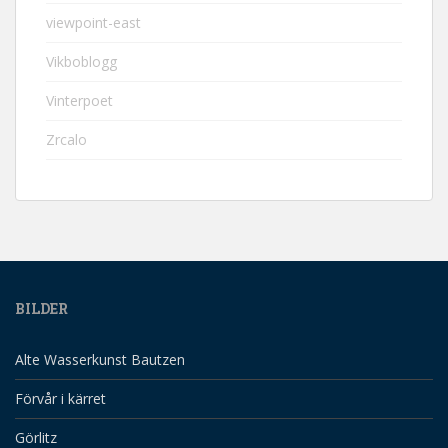
viewpoint-east
Vikboblogg
Vinterpoet
Zrcalo
BILDER
Alte Wasserkunst Bautzen
Förvår i kärret
Görlitz