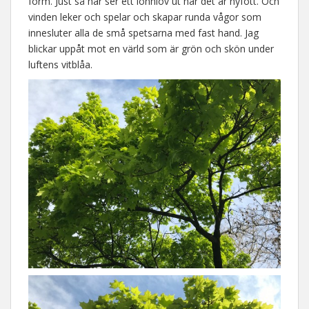
form. Just så här ser ett lönnlöv ut när det är nyfött. Och
vinden leker och spelar och skapar runda vågor som
innesluter alla de små spetsarna med fast hand. Jag
blickar uppåt mot en värld som är grön och skön under
luftens vitblåa.