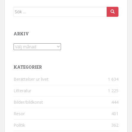
Sök efter:
ARKIV
Arkiv
KATEGORIER
Berättelser ur livet
1 634
Litteratur
1 225
Bilder/bildkonst
444
Resor
401
Politik
362