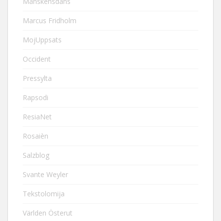
Månskensdans
Marcus Fridholm
MojUppsats
Occident
Pressylta
Rapsodi
ResiaNet
Rosaièn
Salzblog
Svante Weyler
Tekstolomija
Världen Österut