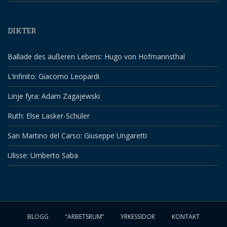
DIKTER
Ballade des äußeren Lebens: Hugo von Hofmannsthal
L’infinito: Giacomo Leopardi
Linje fyra: Adam Zagajewski
Ruth: Else Lasker-Schüler
San Martino del Carso: Giuseppe Ungaretti
Ulisse: Umberto Saba
BLOGG
”ARBETSRUM”
YRKESSIDOR
KONTAKT