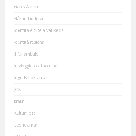
Gabis Annex
Håkan Lindgren
Identità e tutela Val Resia
Identità resiana
Il funambulo
In viaggio col taccuino
Ingrids boktankar
JCB
krakri
Kultur i öst
Leo Kramár