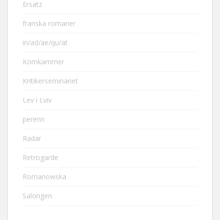
Ersatz
franska romaner
in/ad/ae/qu/at
Kornkammer
Kritikerseminariet
Lev i Lviv
perenn
Radar
Retrogarde
Romanowska
Salongen