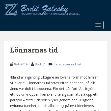
S
k
i
p
t
TOGGLE
o
m
a
Lönnarnas tid
i
n
c
8/4 -2019
Bodil Z
Berättelser ur livet
o
n
t
Ibland är ingenting viktigare än lövens form mot himlen.
e
Vi lever nu i lönnarnas tid strax efter lönntiden, då allt
n
ännu var dolt i knopparna. För det går fort. Att frigöra
t
ett löv ur knoppen kan ibland te sig som att slå upp ett
paraply – tsitt! Och solen lyser genom den ljusgröna
nyfunna tunnheten och alla lär sig på nytt lönnlövets