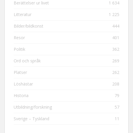
Berättelser ur livet
1 634
Litteratur
1 225
Bilder/bildkonst
444
Resor
401
Politik
362
Ord och språk
269
Platser
262
Löshästar
208
Historia
79
Utbildning/forskning
57
Sverige – Tyskland
11