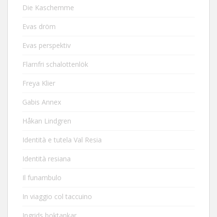
Die Kaschemme
Evas dröm
Evas perspektiv
Flarnfri schalottenlök
Freya Klier
Gabis Annex
Håkan Lindgren
Identità e tutela Val Resia
Identità resiana
Il funambulo
In viaggio col taccuino
Ingrids boktankar