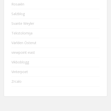
Rosaièn
Salzblog
Svante Weyler
Tekstolomija
Världen Österut
viewpoint-east
Vikboblogg
Vinterpoet
Zrcalo