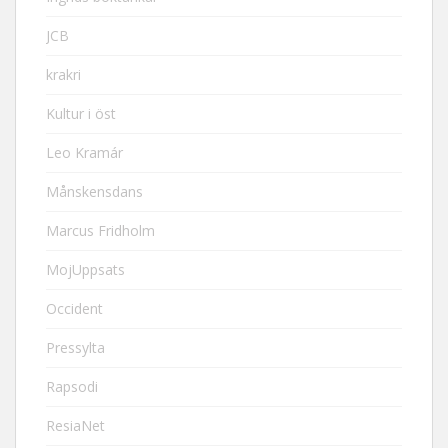
JCB
krakri
Kultur i öst
Leo Kramár
Månskensdans
Marcus Fridholm
MojUppsats
Occident
Pressylta
Rapsodi
ResiaNet