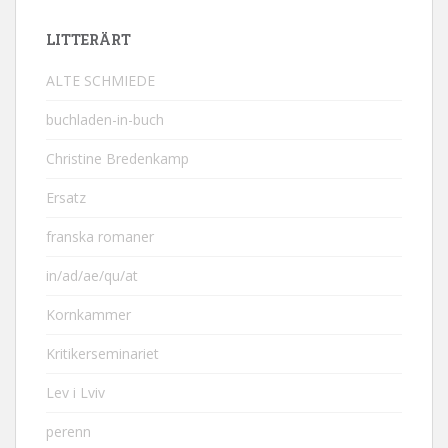
LITTERÄRT
ALTE SCHMIEDE
buchladen-in-buch
Christine Bredenkamp
Ersatz
franska romaner
in/ad/ae/qu/at
Kornkammer
Kritikerseminariet
Lev i Lviv
perenn