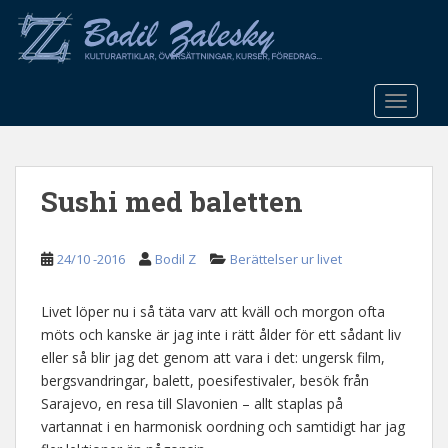
S
k
i
p
t
TOGGLE
o
m
a
Sushi med baletten
i
n
c
24/10 -2016
Bodil Z
Berättelser ur livet
o
n
t
Livet löper nu i så täta varv att kväll och morgon ofta
e
möts och kanske är jag inte i rätt ålder för ett sådant liv
n
eller så blir jag det genom att vara i det: ungersk film,
t
bergsvandringar, balett, poesifestivaler, besök från
Sarajevo, en resa till Slavonien – allt staplas på
vartannat i en harmonisk oordning och samtidigt har jag