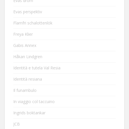
Evas dröm
Evas perspektiv
Flarnfri schalottenlök
Freya Klier
Gabis Annex
Håkan Lindgren
Identità e tutela Val Resia
Identità resiana
Il funambulo
In viaggio col taccuino
Ingrids boktankar
JCB