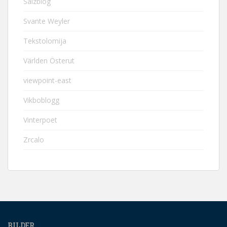
Salzblog
Svante Weyler
Tekstolomija
Världen Österut
viewpoint-east
Vikboblogg
Vinterpoet
Zrcalo
BILDER