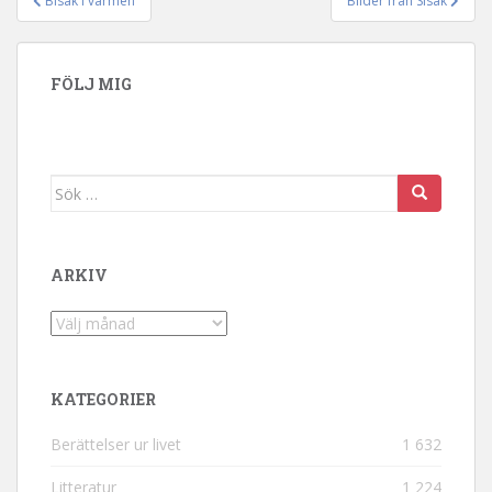
Bisak i värmen
Bilder från Sisak
Inläggsnavigering
FÖLJ MIG
Sök efter:
ARKIV
Arkiv
KATEGORIER
Berättelser ur livet
1 632
Litteratur
1 224