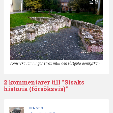
romerska lämningar strax intill den tårtgula domkyrkan
2 kommentarer till “Sisaks
historia (försöksvis)”
BENGT O.
13/10 -2014 kl. 23:18