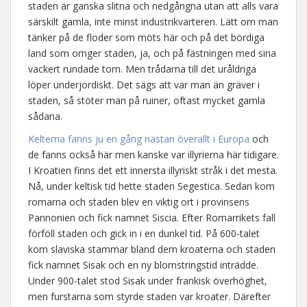
staden är ganska slitna och nedgångna utan att alls vara
särskilt gamla, inte minst industrikvarteren. Lätt om man
tänker på de floder som möts här och på det bördiga
land som omger staden, ja, och på fästningen med sina
vackert rundade torn. Men trådarna till det uråldriga
löper underjordiskt. Det sägs att var man än gräver i
staden, så stöter man på ruiner, oftast mycket gamla
sådana.
Kelterna fanns ju en gång nästan överallt i Europa
och
de fanns också här men kanske var illyrierna här tidigare.
I Kroatien finns det ett innersta illyriskt stråk i det mesta.
Nå, under keltisk tid hette staden Segestica. Sedan kom
romarna och staden blev en viktig ort i provinsens
Pannonien och fick namnet Siscia. Efter Romarrikets fall
förföll staden och gick in i en dunkel tid. På 600-talet
kom slaviska stammar bland dem kroaterna och staden
fick namnet Sisak och en ny blomstringstid inträdde.
Under 900-talet stod Sisak under frankisk överhöghet,
men furstarna som styrde staden var kroater. Därefter