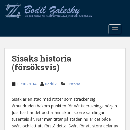
S
k
i
p
t
TOGGLE
o
m
a
Sisaks historia
i
n
(försöksvis)
c
o
n
13/10 -2014
Bodil Z
Historia
t
e
Sisak är en stad med rötter som sträcker sig
n
århundraden bakom punkten för vår tideräknings början.
t
Just här har det bott människor i större samlingar i
tusentals år. När man tittar på staden nu är det både
svårt och lätt att förstå detta. Svårt för att stora delar av