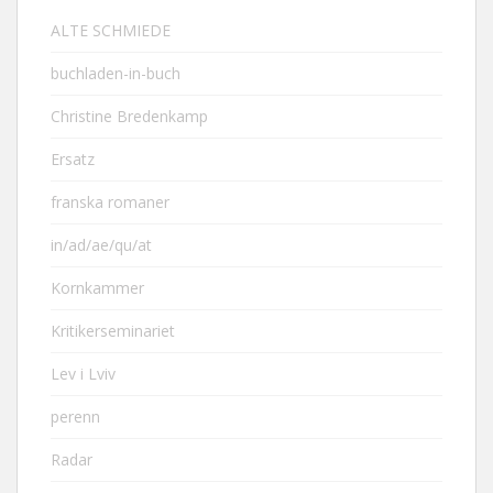
ALTE SCHMIEDE
buchladen-in-buch
Christine Bredenkamp
Ersatz
franska romaner
in/ad/ae/qu/at
Kornkammer
Kritikerseminariet
Lev i Lviv
perenn
Radar