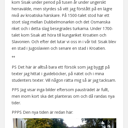
kom Sisak under period på tusen år under ungerskt
herravälde, men styrdes så vitt jag förstått på en lägre
nivå av kroatiska härskare. På 1500-talet stod här ett
stort slag mellan Dubbelmonarkin och det Osmanska
riket och i detta slag besegrades turkarna. Under 1700-
talet kom Sisak att höra till kungariket Kroatien och
Slavonien. Och efter det lutar vi oss in i vår tid: Sisak blev
en stad i Jugoslavien och senare en stad i Kroatien.
°°
PS Det här är alltså bara ett försök som jag byggt på
texter jag hittat i guideböcker, på nätet och i mina
studenters texter. Vill någon rätta mig så är jag tacksam.
PPS Jag visar inga bilder eftersom pausträdet är fullt,
men inom kort ska det planteras om och då randas nya
tider.
PPPS Den nya tiden är redan här: