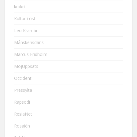
krakri
Kultur i öst
Leo Kramár
Månskensdans
Marcus Fridholm
MojUppsats
Occident
Pressylta
Rapsodi
ResiaNet
Rosaièn