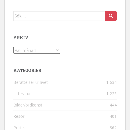
Sök efter:
ARKIV
Arkiv
KATEGORIER
Berättelser ur livet
1 634
Litteratur
1 225
Bilder/bildkonst
444
Resor
401
Politik
362