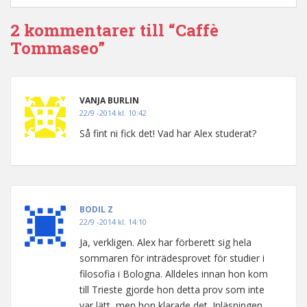
2 kommentarer till “Caffè
Tommaseo”
VANJA BURLIN
22/9 -2014 kl. 10:42
Så fint ni fick det! Vad har Alex studerat?
BODIL Z
22/9 -2014 kl. 14:10
Ja, verkligen. Alex har förberett sig hela
sommaren för inträdesprovet för studier i
filosofia i Bologna. Alldeles innan hon kom
till Trieste gjorde hon detta prov som inte
var lätt, men hon klarade det. Inläsningen