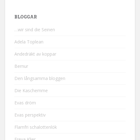
BLOGGAR
…wir sind die Seinen
Adela Toplean
Andedräkt av koppar
Bernur
Den långsamma bloggen
Die Kaschemme
Evas dröm
Evas perspektiv
Flarnfri schalottenlök
Freya Klier