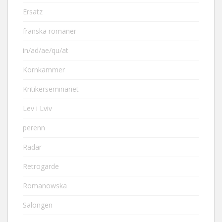
Ersatz
franska romaner
in/ad/ae/qu/at
Kornkammer
Kritikerseminariet
Lev i Lviv
perenn
Radar
Retrogarde
Romanowska
Salongen