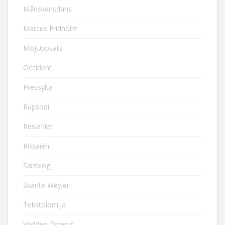
Månskensdans
Marcus Fridholm
MojUppsats
Occident
Pressylta
Rapsodi
ResiaNet
Rosaièn
Salzblog
Svante Weyler
Tekstolomija
Världen Österut