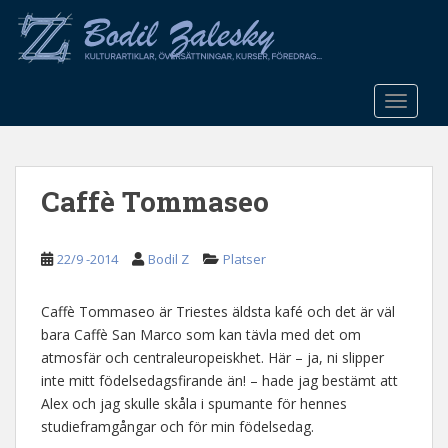
S
k
i
p
t
TOGGLE
o
m
a
Caffè Tommaseo
i
n
c
22/9 -2014
Bodil Z
Platser
o
n
t
Caffè Tommaseo är Triestes äldsta kafé och det är väl
e
bara Caffè San Marco som kan tävla med det om
n
atmosfär och centraleuropeiskhet. Här – ja, ni slipper
t
inte mitt födelsedagsfirande än! – hade jag bestämt att
Alex och jag skulle skåla i spumante för hennes
studieframgångar och för min födelsedag.