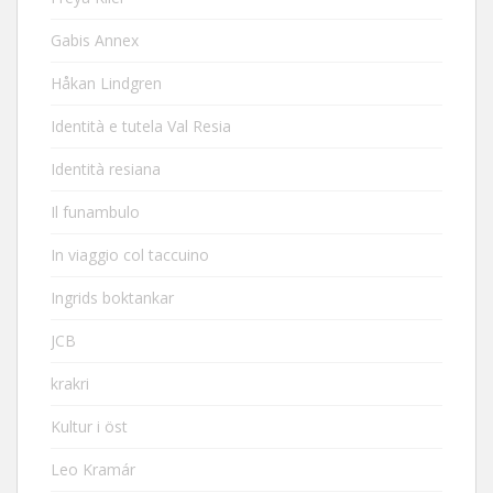
Gabis Annex
Håkan Lindgren
Identità e tutela Val Resia
Identità resiana
Il funambulo
In viaggio col taccuino
Ingrids boktankar
JCB
krakri
Kultur i öst
Leo Kramár