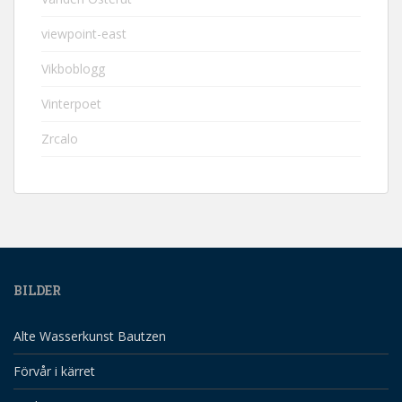
viewpoint-east
Vikboblogg
Vinterpoet
Zrcalo
BILDER
Alte Wasserkunst Bautzen
Förvår i kärret