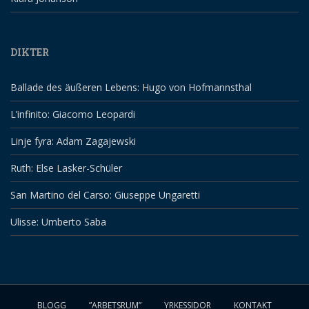
DIKTER
Ballade des äußeren Lebens: Hugo von Hofmannsthal
L’infinito: Giacomo Leopardi
Linje fyra: Adam Zagajewski
Ruth: Else Lasker-Schüler
San Martino del Carso: Giuseppe Ungaretti
Ulisse: Umberto Saba
BLOGG
”ARBETSRUM”
YRKESSIDOR
KONTAKT