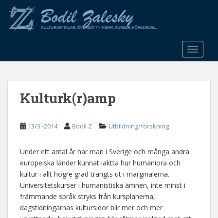
S
k
i
p
t
TOGGLE
o
m
a
Kulturk(r)amp
i
n
c
13/3 -2014
Bodil Z
Utbildning/forskning
o
n
t
Under ett antal år har man i Sverige och många andra
e
europeiska länder kunnat iaktta hur humaniora och
n
kultur i allt högre grad trängts ut i marginalerna.
t
Universitetskurser i humanistiska ämnen, inte minst i
främmande språk stryks från kursplanerna,
dagstidningarnas kultursidor blir mer och mer