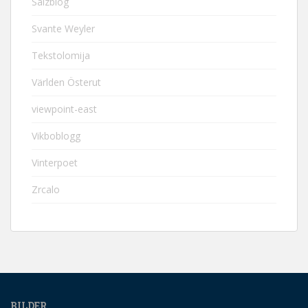
Salzblog
Svante Weyler
Tekstolomija
Världen Österut
viewpoint-east
Vikboblogg
Vinterpoet
Zrcalo
BILDER