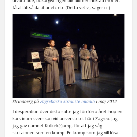
urvattnade, bokutgivningen blir alltmer inriktad mot ett
fåtal lättsålda titlar etc etc (Detta vet vi, säger ni.)
Strindberg på
Zagrebačko kazalište mladih
i maj 2012
I desperation över detta satte jag förrförra året ihop en
kurs inom svenskan vid universitetet här i Zagreb. Jag
jag gav namnet Kulturk(r)amp, för att jag såg
situtaionen som en kramp. En kramp som jag vill lösa