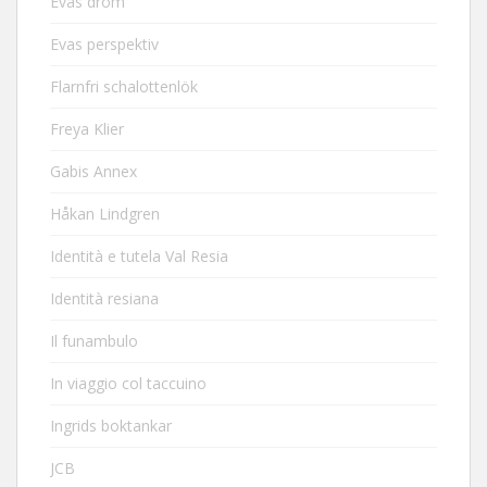
Evas dröm
Evas perspektiv
Flarnfri schalottenlök
Freya Klier
Gabis Annex
Håkan Lindgren
Identità e tutela Val Resia
Identità resiana
Il funambulo
In viaggio col taccuino
Ingrids boktankar
JCB