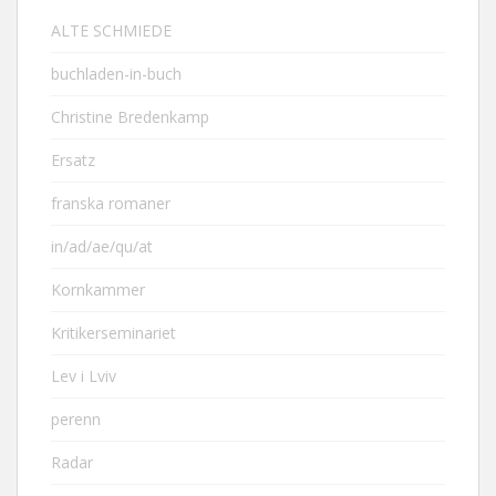
ALTE SCHMIEDE
buchladen-in-buch
Christine Bredenkamp
Ersatz
franska romaner
in/ad/ae/qu/at
Kornkammer
Kritikerseminariet
Lev i Lviv
perenn
Radar