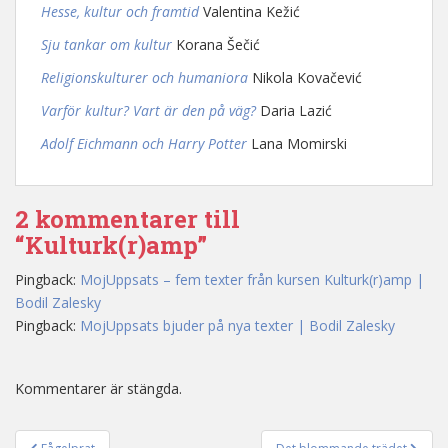
Hesse, kultur och framtid
Valentina Kežić
Sju tankar om kultur
Korana Šečić
Religionskulturer och humaniora
Nikola Kovačević
Varför kultur? Vart är den på väg?
Daria Lazić
Adolf Eichmann och Harry Potter
Lana Momirski
2 kommentarer till
“Kulturk(r)amp”
Pingback:
MojUppsats – fem texter från kursen Kulturk(r)amp |
Bodil Zalesky
Pingback:
MojUppsats bjuder på nya texter | Bodil Zalesky
Kommentarer är stängda.