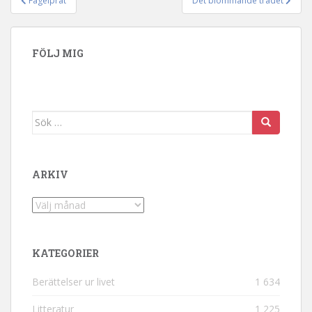
Fågelprat
Det blommande trädet
Inläggsnavigering
FÖLJ MIG
Sök efter:
ARKIV
Arkiv
KATEGORIER
Berättelser ur livet
1 634
Litteratur
1 225