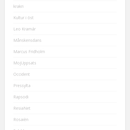
krakri
Kultur i öst
Leo Kramár
Månskensdans
Marcus Fridholm
MojUppsats
Occident
Pressylta
Rapsodi
ResiaNet
Rosaièn