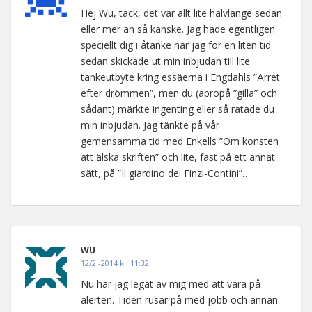
Hej Wu, tack, det var allt lite halvlänge sedan
eller mer än så kanske. Jag hade egentligen
speciellt dig i åtanke när jag för en liten tid
sedan skickade ut min inbjudan till lite
tankeutbyte kring essäerna i Engdahls ”Ärret
efter drömmen”, men du (apropå ”gilla” och
sådant) märkte ingenting eller så ratade du
min inbjudan. Jag tänkte på vår
gemensamma tid med Enkells ”Om konsten
att älska skriften” och lite, fast på ett annat
sätt, på ”Il giardino dei Finzi-Contini”…
WU
12/2 -2014 kl. 11:32
Nu har jag legat av mig med att vara på
alerten. Tiden rusar på med jobb och annan