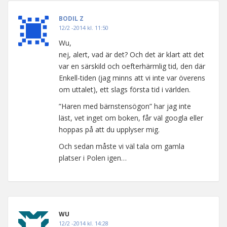
BODIL Z
12/2 -2014 kl. 11:50
Wu,
nej, alert, vad är det? Och det är klart att det
var en särskild och oefterhärmlig tid, den där
Enkell-tiden (jag minns att vi inte var överens
om uttalet), ett slags första tid i världen.
”Haren med bärnstensögon” har jag inte
läst, vet inget om boken, får väl googla eller
hoppas på att du upplyser mig.
Och sedan måste vi väl tala om gamla
platser i Polen igen…
WU
12/2 -2014 kl. 14:28