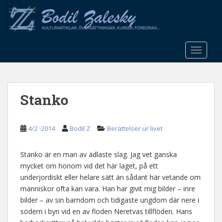
S
k
i
p
t
TOGGLE
o
m
a
Stanko
i
n
c
4/2 -2014
Bodil Z
Berättelser ur livet
o
n
t
Stanko är en man av ädlaste slag. Jag vet ganska
e
mycket om honom vid det här laget, på ett
n
underjordiskt eller helare sätt än sådant här vetande om
t
människor ofta kan vara. Han har givit mig bilder – inre
bilder – av sin barndom och tidigaste ungdom där nere i
södern i byn vid en av floden Neretvas tillflöden. Hans