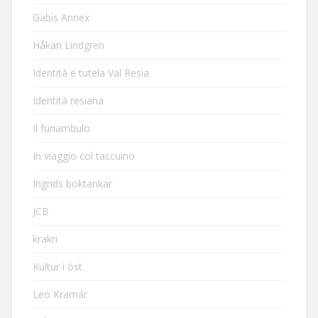
Gabis Annex
Håkan Lindgren
Identità e tutela Val Resia
Identità resiana
Il funambulo
In viaggio col taccuino
Ingrids boktankar
JCB
krakri
Kultur i öst
Leo Kramár