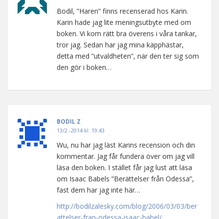
Bodil, ”Haren” finns recenserad hos Karin.
Karin hade jag lite meningsutbyte med om
boken. Vi kom rätt bra överens i våra tankar,
tror jag. Sedan har jag mina käpphästar,
detta med ”utvaldheten”, när den ter sig som
den gör i boken…
BODIL Z
13/2 -2014 kl. 19:43
Wu, nu har jag läst Karins recension och din
kommentar. Jag får fundera över om jag vill
läsa den boken. I stället får jag lust att läsa
om Isaac Babels ”Berättelser från Odessa”,
fast dem har jag inte här…
http://bodilzalesky.com/blog/2006/03/03/ber
attelser-fran-odessa-isaac-babel/