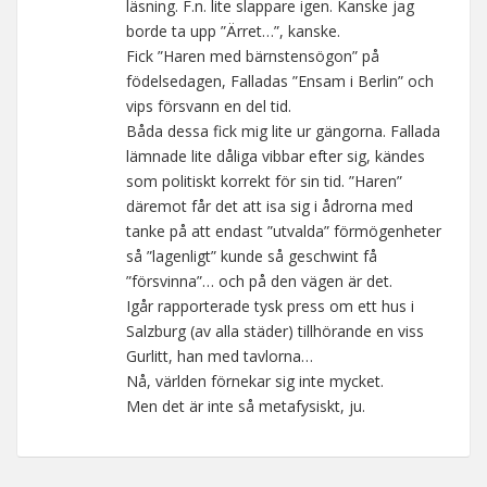
läsning. F.n. lite slappare igen. Kanske jag
borde ta upp ”Ärret…”, kanske.
Fick ”Haren med bärnstensögon” på
födelsedagen, Falladas ”Ensam i Berlin” och
vips försvann en del tid.
Båda dessa fick mig lite ur gängorna. Fallada
lämnade lite dåliga vibbar efter sig, kändes
som politiskt korrekt för sin tid. ”Haren”
däremot får det att isa sig i ådrorna med
tanke på att endast ”utvalda” förmögenheter
så ”lagenligt” kunde så geschwint få
”försvinna”… och på den vägen är det.
Igår rapporterade tysk press om ett hus i
Salzburg (av alla städer) tillhörande en viss
Gurlitt, han med tavlorna…
Nå, världen förnekar sig inte mycket.
Men det är inte så metafysiskt, ju.