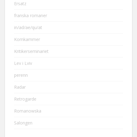
Ersatz
franska romaner
in/ad/ae/qu/at
Kornkammer
Kritikerseminariet
Lev i Lviv
perenn
Radar
Retrogarde
Romanowska
Salongen