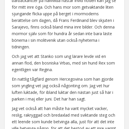
barbackaritter på halvvilda hästar invid floden kan jag se
för mitt inre öga. Och hans mor som getvaktande liten
sjungande flicka uppe på berget i mormoderns
berättelse om dagen, då Frans Ferdinand blev skjuten i
Sarajevo, finns också bland mina inre bilder. Och denna
mormor själv som för hundra år sedan inte bara läste
bönerna i sin molitvenik utan också nyheterna i
tidningen.
Och jag vet att Stanko som ung lärare levde vid en
annan flod, den bosniska Vrbas, med sin hund Rex som
egentligen var Regina.
En nattlig tågfärd genom Hercegovina som han gjorde
som yngling vet jag också någonting om. Jag vet hur
luften luktade, för ibland luktar den nästan just så här i
parken i maj eller juni. Det har han sagt.
Jag vet också att han måste ha varit mycket vacker,
reslig, rakryggad och bredaxlad med sviktande steg och
ett leende som kunde betvinga alla, just för att det inte
ville betvinga någon, för att det bestod av ett inre varmt