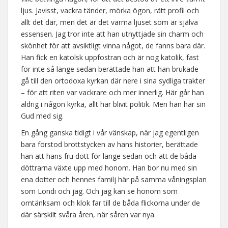
ljus. Javisst, vackra tänder, mörka ögon, rätt profil och
allt det där, men det är det varma ljuset som är själva
essensen. Jag tror inte att han utnyttjade sin charm och
skönhet för att avsiktligt vinna något, de fanns bara där.
Han fick en katolsk uppfostran och är nog katolik, fast
för inte så länge sedan berättade han att han brukade
gå till den ortodoxa kyrkan där nere i sina sydliga trakter
– för att riten var vackrare och mer innerlig. Här går han
aldrig i någon kyrka, allt har blivit politik. Men han har sin
Gud med sig.
En gång ganska tidigt i vår vänskap, när jag egentligen
bara förstod brottstycken av hans historier, berättade
han att hans fru dött för länge sedan och att de båda
döttrarna växte upp med honom. Han bor nu med sin
ena dotter och hennes familj här på samma våningsplan
som Londi och jag. Och jag kan se honom som
omtänksam och klok far till de båda flickorna under de
där särskilt svåra åren, när såren var nya.