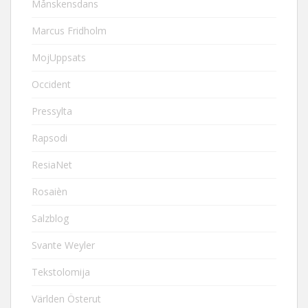
Månskensdans
Marcus Fridholm
MojUppsats
Occident
Pressylta
Rapsodi
ResiaNet
Rosaièn
Salzblog
Svante Weyler
Tekstolomija
Världen Österut