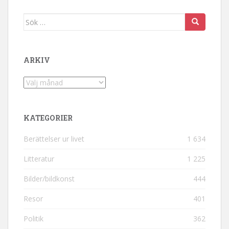
Sök efter:
ARKIV
Arkiv
KATEGORIER
Berättelser ur livet
1 634
Litteratur
1 225
Bilder/bildkonst
444
Resor
401
Politik
362