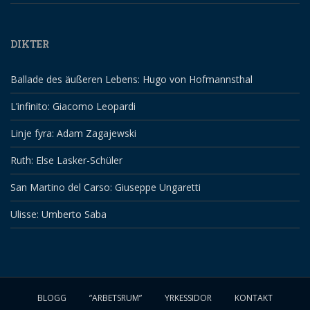
DIKTER
Ballade des äußeren Lebens: Hugo von Hofmannsthal
L’infinito: Giacomo Leopardi
Linje fyra: Adam Zagajewski
Ruth: Else Lasker-Schüler
San Martino del Carso: Giuseppe Ungaretti
Ulisse: Umberto Saba
BLOGG
”ARBETSRUM”
YRKESSIDOR
KONTAKT