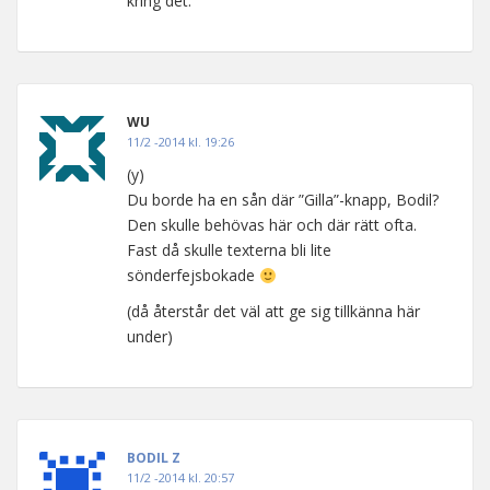
kring det.
WU
11/2 -2014 kl. 19:26
(y)
Du borde ha en sån där ”Gilla”-knapp, Bodil?
Den skulle behövas här och där rätt ofta.
Fast då skulle texterna bli lite
sönderfejsbokade
(då återstår det väl att ge sig tillkänna här
under)
BODIL Z
11/2 -2014 kl. 20:57