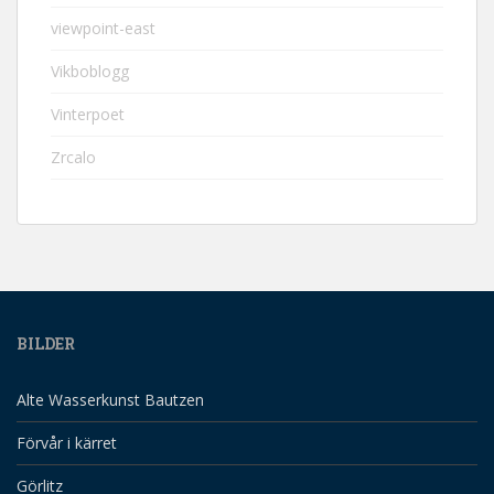
viewpoint-east
Vikboblogg
Vinterpoet
Zrcalo
BILDER
Alte Wasserkunst Bautzen
Förvår i kärret
Görlitz