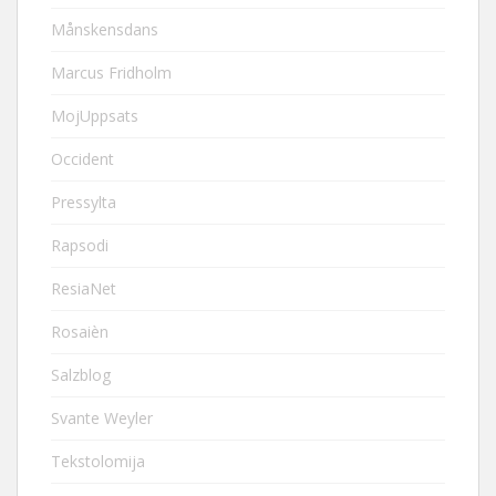
Månskensdans
Marcus Fridholm
MojUppsats
Occident
Pressylta
Rapsodi
ResiaNet
Rosaièn
Salzblog
Svante Weyler
Tekstolomija