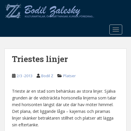
S
k
i
p
t
TOGGLE
o
m
a
Triestes linjer
i
n
c
2/3 -2013
Bodil Z
Platser
o
n
t
Trieste är en stad som behärskas av stora linjer. Själva
e
grunden är de vidsträckta horisonella linjerna som talar
n
med horisonten längst där ute där hav möter himmel.
t
Det plana, det liggande låga – kajernas och pirarnas
linjer skänker betraktaren stillhet och platser att lägga
sin eftertanke.