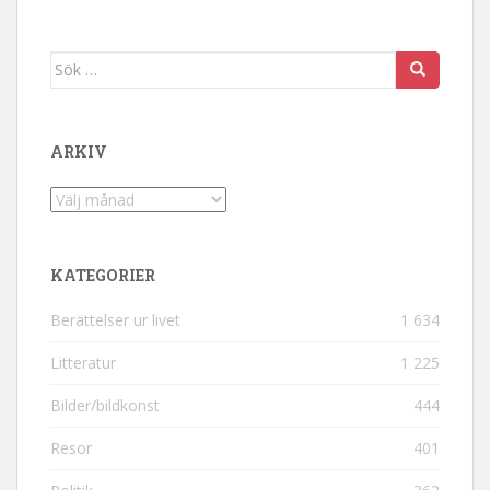
Sök efter:
ARKIV
Arkiv
KATEGORIER
Berättelser ur livet
1 634
Litteratur
1 225
Bilder/bildkonst
444
Resor
401