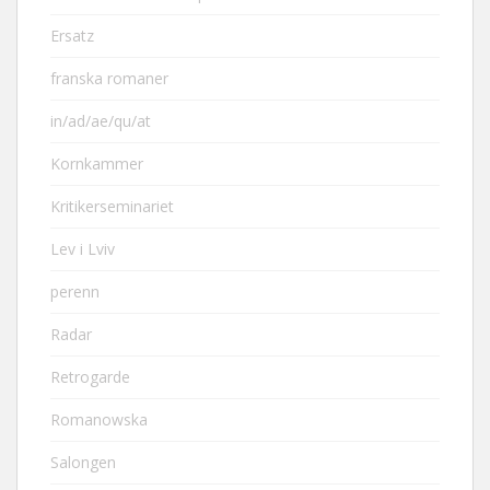
Ersatz
franska romaner
in/ad/ae/qu/at
Kornkammer
Kritikerseminariet
Lev i Lviv
perenn
Radar
Retrogarde
Romanowska
Salongen