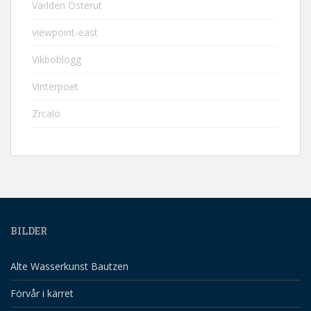
Världen Österut
viewpoint-east
Vikboblogg
Vinterpoet
Zrcalo
BILDER
Alte Wasserkunst Bautzen
Förvår i kärret