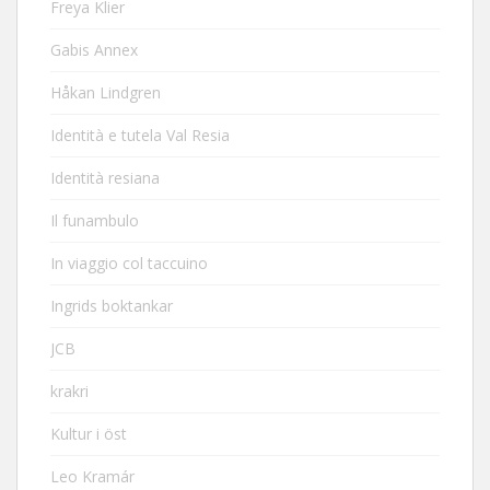
Freya Klier
Gabis Annex
Håkan Lindgren
Identità e tutela Val Resia
Identità resiana
Il funambulo
In viaggio col taccuino
Ingrids boktankar
JCB
krakri
Kultur i öst
Leo Kramár