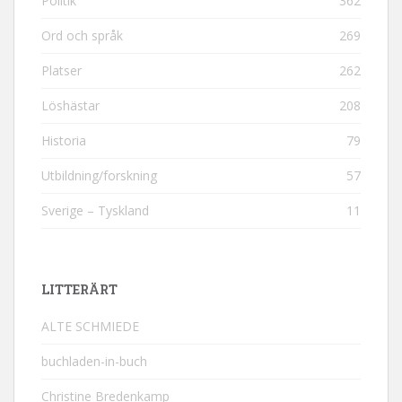
Politik
362
Ord och språk
269
Platser
262
Löshästar
208
Historia
79
Utbildning/forskning
57
Sverige – Tyskland
11
LITTERÄRT
ALTE SCHMIEDE
buchladen-in-buch
Christine Bredenkamp