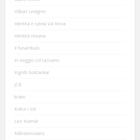
Håkan Lindgren
Identità e tutela Val Resia
Identità resiana
Il funambulo
In viaggio col taccuino
Ingrids boktankar
JCB
krakri
Kultur i öst
Leo Kramár
Månskensdans