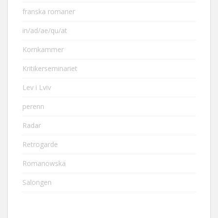
franska romaner
in/ad/ae/qu/at
Kornkammer
Kritikerseminariet
Lev i Lviv
perenn
Radar
Retrogarde
Romanowska
Salongen