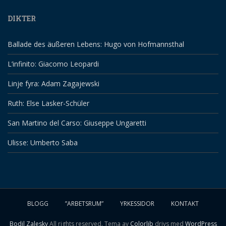
DIKTER
Ballade des äußeren Lebens: Hugo von Hofmannsthal
L’infinito: Giacomo Leopardi
Linje fyra: Adam Zagajewski
Ruth: Else Lasker-Schüler
San Martino del Carso: Giuseppe Ungaretti
Ulisse: Umberto Saba
BLOGG
”ARBETSRUM”
YRKESSIDOR
KONTAKT
Bodil Zalesky
All rights reserved. Tema av
Colorlib
drivs med
WordPress