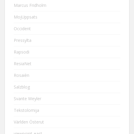
Marcus Fridholm
MojUppsats
Occident
Pressylta
Rapsodi
ResiaNet
Rosaièn
Salzblog
Svante Weyler
Tekstolomija
Världen Österut
viewpoint-east