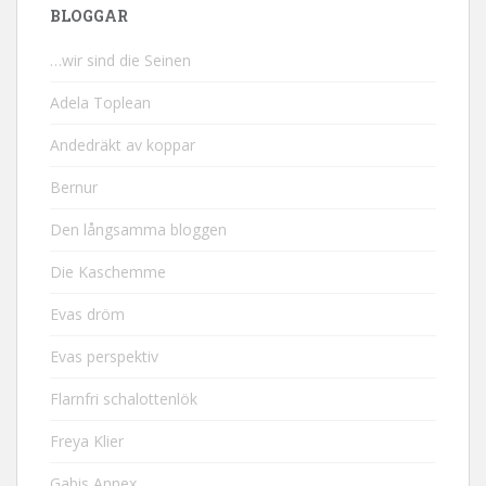
BLOGGAR
…wir sind die Seinen
Adela Toplean
Andedräkt av koppar
Bernur
Den långsamma bloggen
Die Kaschemme
Evas dröm
Evas perspektiv
Flarnfri schalottenlök
Freya Klier
Gabis Annex