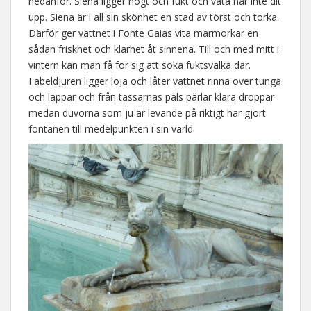
nedanför. Siena ligger högt och fukt och väta når inte dit
upp. Siena är i all sin skönhet en stad av törst och torka.
Därför ger vattnet i Fonte Gaias vita marmorkar en
sådan friskhet och klarhet åt sinnena. Till och med mitt i
vintern kan man få för sig att söka fuktsvalka där.
Fabeldjuren ligger loja och låter vattnet rinna över tunga
och läppar och från tassarnas päls pärlar klara droppar
medan duvorna som ju är levande på riktigt har gjort
fontänen till medelpunkten i sin värld.