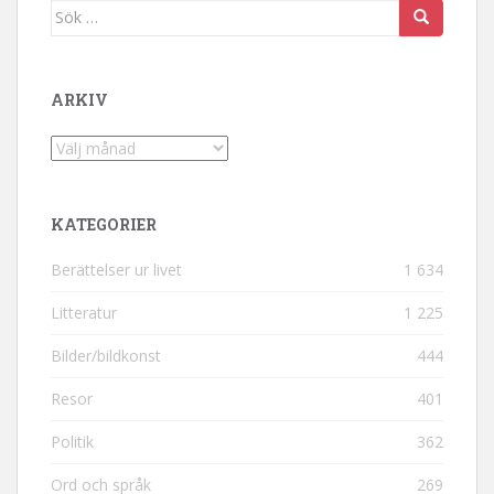
Sök efter:
ARKIV
Arkiv
KATEGORIER
Berättelser ur livet
1 634
Litteratur
1 225
Bilder/bildkonst
444
Resor
401
Politik
362
Ord och språk
269