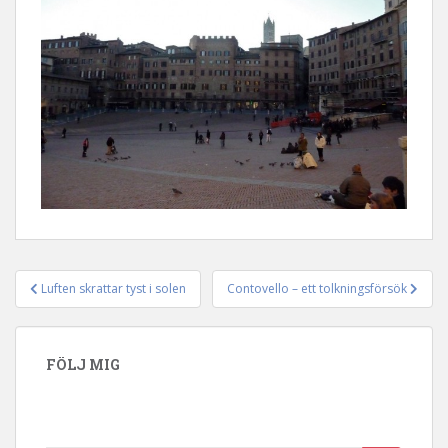
Luften skrattar tyst i solen
Contovello – ett tolkningsförsök
Inläggsnavigering
FÖLJ MIG