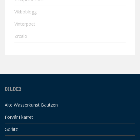
Vikboblogg
Vinterpoet
Zrcalo
BILDER
Alte Wasserkunst Bautzen
Förvår i kärret
Görlitz