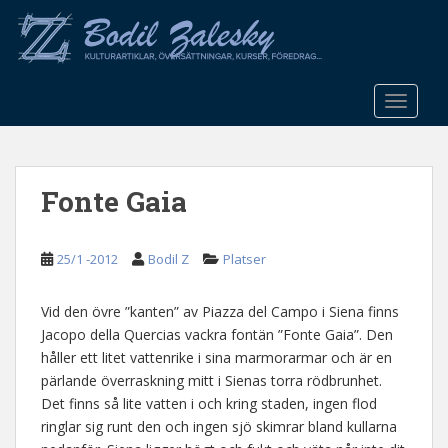
S
k
i
p
t
TOGGLE
o
m
a
Fonte Gaia
i
n
c
25/1 -2012
Bodil Z
Platser
o
n
t
Vid den övre ”kanten” av Piazza del Campo i Siena finns
e
Jacopo della Quercias vackra fontän ”Fonte Gaia”. Den
n
håller ett litet vattenrike i sina marmorarmar och är en
t
pärlande överraskning mitt i Sienas torra rödbrunhet.
Det finns så lite vatten i och kring staden, ingen flod
ringlar sig runt den och ingen sjö skimrar bland kullarna