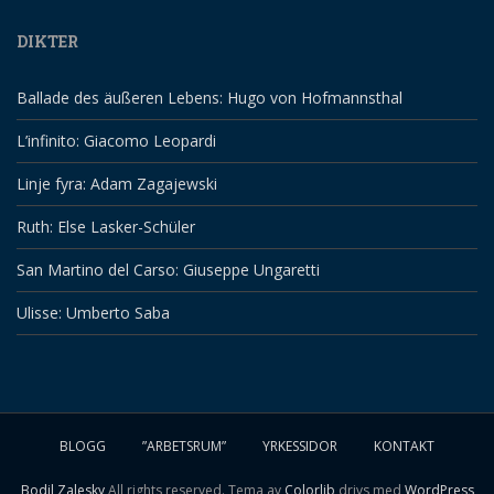
DIKTER
Ballade des äußeren Lebens: Hugo von Hofmannsthal
L’infinito: Giacomo Leopardi
Linje fyra: Adam Zagajewski
Ruth: Else Lasker-Schüler
San Martino del Carso: Giuseppe Ungaretti
Ulisse: Umberto Saba
BLOGG
”ARBETSRUM”
YRKESSIDOR
KONTAKT
Bodil Zalesky
All rights reserved. Tema av
Colorlib
drivs med
WordPress