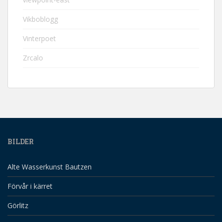
Vikboblogg
Vinterpoet
Zrcalo
BILDER
Alte Wasserkunst Bautzen
Förvår i kärret
Görlitz