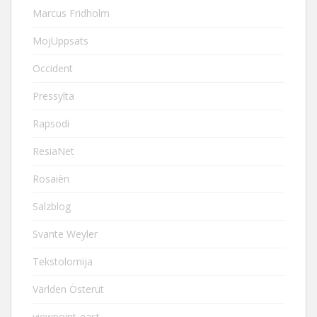
Marcus Fridholm
MojUppsats
Occident
Pressylta
Rapsodi
ResiaNet
Rosaièn
Salzblog
Svante Weyler
Tekstolomija
Världen Österut
viewpoint-east