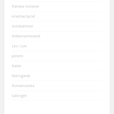
franska romaner
in/ad/ae/qu/at
Kornkammer
Kritikerseminariet
Lev i Lviv
perenn
Radar
Retrogarde
Romanowska
Salongen