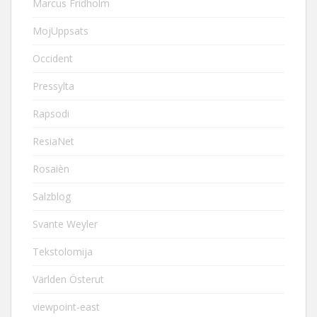
Marcus Fridholm
MojUppsats
Occident
Pressylta
Rapsodi
ResiaNet
Rosaièn
Salzblog
Svante Weyler
Tekstolomija
Världen Österut
viewpoint-east