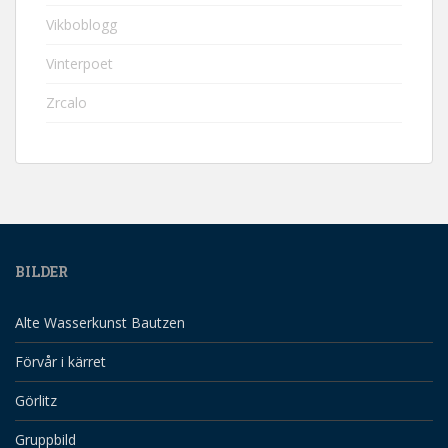
Vikboblogg
Vinterpoet
Zrcalo
BILDER
Alte Wasserkunst Bautzen
Förvår i kärret
Görlitz
Gruppbild