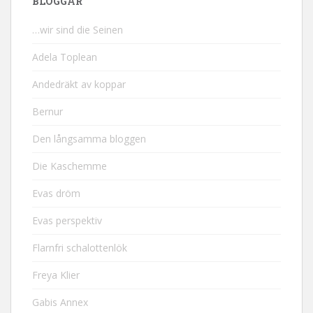
BLOGGAR
…wir sind die Seinen
Adela Toplean
Andedräkt av koppar
Bernur
Den långsamma bloggen
Die Kaschemme
Evas dröm
Evas perspektiv
Flarnfri schalottenlök
Freya Klier
Gabis Annex