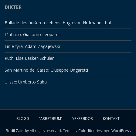
DIKTER
Ballade des äußeren Lebens: Hugo von Hofmannsthal
L’infinito: Giacomo Leopardi
Linje fyra: Adam Zagajewski
Ruth: Else Lasker-Schüler
San Martino del Carso: Giuseppe Ungaretti
Ulisse: Umberto Saba
BLOGG
”ARBETSRUM”
YRKESSIDOR
KONTAKT
Bodil Zalesky
All rights reserved. Tema av
Colorlib
drivs med
WordPress