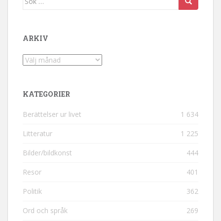
ARKIV
Arkiv
KATEGORIER
Berättelser ur livet
1 634
Litteratur
1 225
Bilder/bildkonst
444
Resor
401
Politik
362
Ord och språk
269