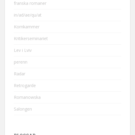
franska romaner
in/ad/ae/qu/at
Kornkammer
Kritikerseminariet
Lev i Lviv
perenn
Radar
Retrogarde
Romanowska
Salongen