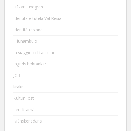
Håkan Lindgren
Identità e tutela Val Resia
Identità resiana
Il funambulo
In viaggio col taccuino
Ingrids boktankar
JCB
krakri
Kultur i öst
Leo Kramár
Månskensdans