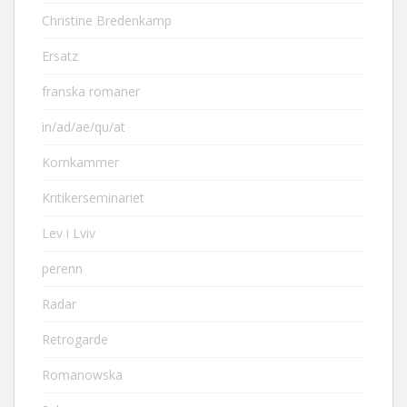
Christine Bredenkamp
Ersatz
franska romaner
in/ad/ae/qu/at
Kornkammer
Kritikerseminariet
Lev i Lviv
perenn
Radar
Retrogarde
Romanowska