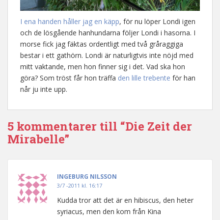
I ena handen håller jag en käpp
, för nu löper Londi igen
och de lösgående hanhundarna följer Londi i hasorna. I
morse fick jag fäktas ordentligt med två gråraggiga
bestar i ett gathörn. Londi är naturligtvis inte nöjd med
mitt vaktande, men hon finner sig i det. Vad ska hon
göra? Som tröst får hon träffa
den lille trebente
för han
når ju inte upp.
5 kommentarer till “Die Zeit der
Mirabelle”
INGEBURG NILSSON
3/7 -2011 kl. 16:17
Kudda tror att det är en hibiscus, den heter
syriacus, men den kom från Kina