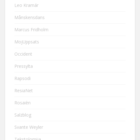
Leo Kramár
Månskensdans
Marcus Fridholm
MojUppsats
Occident
Pressylta
Rapsodi
ResiaNet
Rosaièn
Salzblog
Svante Weyler
Tekstolomija