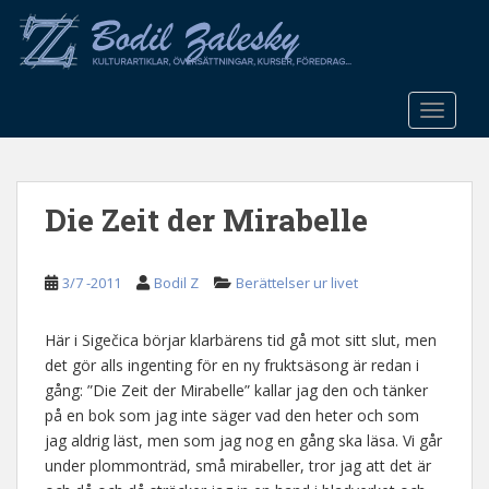
S
k
i
p
t
TOGGLE
o
m
a
Die Zeit der Mirabelle
i
n
c
3/7 -2011
Bodil Z
Berättelser ur livet
o
n
t
Här i Sigečica börjar klarbärens tid gå mot sitt slut, men
e
det gör alls ingenting för en ny fruktsäsong är redan i
n
gång: ”Die Zeit der Mirabelle” kallar jag den och tänker
t
på en bok som jag inte säger vad den heter och som
jag aldrig läst, men som jag nog en gång ska läsa. Vi går
under plommonträd, små mirabeller, tror jag att det är