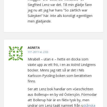
Siegfried Lenz var det. Till min glädje fann
jag nu att jag har hans ”So zärtlich war
Suleyken” här. Inte alls konstigt egentligen
men glädjande.
AGNETA
7/7 -2011 kl. 2:03
Mirabell – utan e – hette en docka som
växte upp av ett frö, i en av Astrid Lindgrens
böcker. Minns jag rätt så är det i Nils
Karlsson-Pyssling-boken som berättelsen
finns.
Ser att Lenz bok handlar om »Geschichten
aus Bollerup« en by vid Östersjön. Förmodar
att Bollerup här är en fiktiv tysk by, men
undrar om Lenz tagit namnet från s
skånska