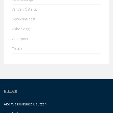
Världen Österut
viewpoint-east
Vikboblogg
Vinterpoet
Zrcalo
BILDER
Alte Wasserkunst Bautzen