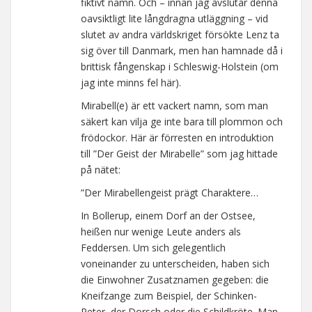
fiktivt namn. Och – innan jag avslutar denna
oavsiktligt lite långdragna utläggning – vid
slutet av andra världskriget försökte Lenz ta
sig över till Danmark, men han hamnade då i
brittisk fångenskap i Schleswig-Holstein (om
jag inte minns fel här).
Mirabell(e) är ett vackert namn, som man
säkert kan vilja ge inte bara till plommon och
frödockor. Här är förresten en introduktion
till ”Der Geist der Mirabelle” som jag hittade
på nätet:
”Der Mirabellengeist prägt Charaktere…
In Bollerup, einem Dorf an der Ostsee,
heißen nur wenige Leute anders als
Feddersen. Um sich gelegentlich
voneinander zu unterscheiden, haben sich
die Einwohner Zusatznamen gegeben: die
Kneifzange zum Beispiel, der Schinken-
Peter, der Dorsch oder die Schildkröte. Man