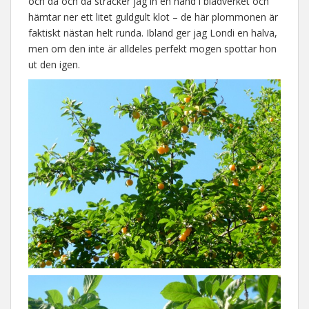
och då och då sträcker jag in en hand i bladverket och
hämtar ner ett litet guldgult klot – de här plommonen är
faktiskt nästan helt runda. Ibland ger jag Londi en halva,
men om den inte är alldeles perfekt mogen spottar hon
ut den igen.