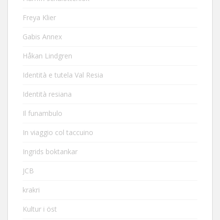
Freya Klier
Gabis Annex
Håkan Lindgren
Identità e tutela Val Resia
Identità resiana
Il funambulo
In viaggio col taccuino
Ingrids boktankar
JCB
krakri
Kultur i öst