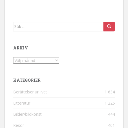
Sök efter:
ARKIV
Arkiv
KATEGORIER
Berättelser ur livet
1 634
Litteratur
1 225
Bilder/bildkonst
444
Resor
401