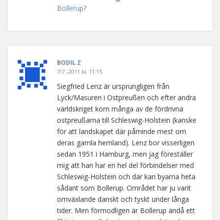
Bollerup?
BODIL Z
7/7 -2011 kl. 11:15
Siegfried Lenz är ursprungligen från
Lyck/Masuren i Ostpreußen och efter andra
världskriget kom många av de fördrivna
ostpreußarna till Schleswig-Holstein (kanske
för att landskapet där påminde mest om
deras gamla hemland). Lenz bor visserligen
sedan 1951 i Hamburg, men jag föreställer
mig att han har en hel del förbindelser med
Schleswig-Holstein och där kan byarna heta
sådant som Bollerup. Området har ju varit
omväxlande danskt och tyskt under långa
tider. Men förmodligen är Bollerup ändå ett