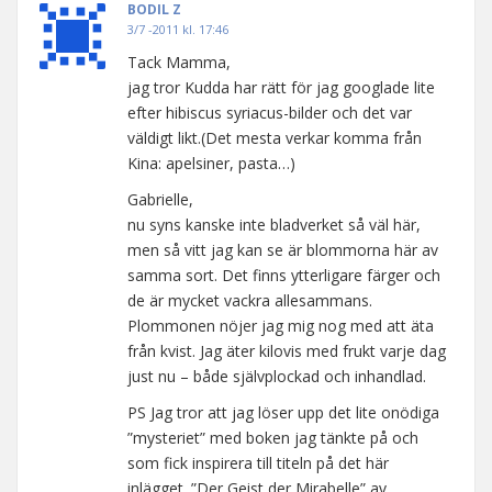
BODIL Z
3/7 -2011 kl. 17:46
Tack Mamma,
jag tror Kudda har rätt för jag googlade lite
efter hibiscus syriacus-bilder och det var
väldigt likt.(Det mesta verkar komma från
Kina: apelsiner, pasta…)
Gabrielle,
nu syns kanske inte bladverket så väl här,
men så vitt jag kan se är blommorna här av
samma sort. Det finns ytterligare färger och
de är mycket vackra allesammans.
Plommonen nöjer jag mig nog med att äta
från kvist. Jag äter kilovis med frukt varje dag
just nu – både självplockad och inhandlad.
PS Jag tror att jag löser upp det lite onödiga
”mysteriet” med boken jag tänkte på och
som fick inspirera till titeln på det här
inlägget. ”Der Geist der Mirabelle” av