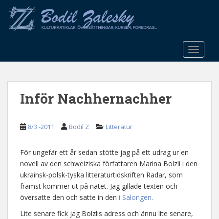
S
k
i
p
t
TOGGLE
o
m
a
Inför Nachhernachher
i
n
c
8/3 -2011
Bodil Z
Litteratur
o
n
t
För ungefär ett år sedan stötte jag på ett udrag ur en
e
novell av den schweiziska författaren Marina Bolzli i den
n
ukrainsk-polsk-tyska litteraturtidskriften Radar, som
t
främst kommer ut på nätet. Jag gillade texten och
översatte den och satte in den
i Salongen.
Lite senare fick jag Bolzlis adress och ännu lite senare,