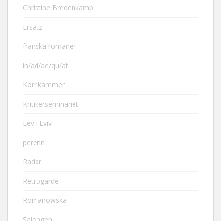
Christine Bredenkamp
Ersatz
franska romaner
in/ad/ae/qu/at
Kornkammer
Kritikerseminariet
Lev i Lviv
perenn
Radar
Retrogarde
Romanowska
Salongen