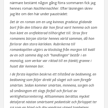
närmare bestämt någon gång förra sommaren fick jag
hennes roman
Nachhernachher
. Efter läsningen skrev
jag lite om den här under pausträdet:
Det är en roman om en ung kvinnas gradvisa glidande
bort från den tillvaro där hon förut varit hemma och som
hon känt en oreflekterad tillhörighet till. Strax före
romanens början störtar hennes värld samman, då hon
förlorar den stora kärleken. Rubrikerna till
romankapitlen utgörs av klockslag från morgon till kväll
av en och samma dag och ”handlingen” består i en
monolog, som verkar var riktad till en (tänkt) granne i
huset där kvinnan bor.
I de första kapitlen beskrivs ett tillstånd av bedövning, en
bedövning som följer direkt på slaget och som föregår
smärtan. Sedan kommer smärtan, minnena, sorgen och
så småningom ett slags förfall och förlust av
verklighetsorientering. Alltsammans berättas mycket
detaljerat nästan smärtsamt pedantiskt och förloppet ter
sig som en blind och döv vandring utmed tomhetens