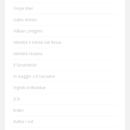
Freya Klier
Gabis Annex
Håkan Lindgren
Identità e tutela Val Resia
Identità resiana
Il funambulo
In viaggio col taccuino
Ingrids boktankar
JCB
krakri
Kultur i öst