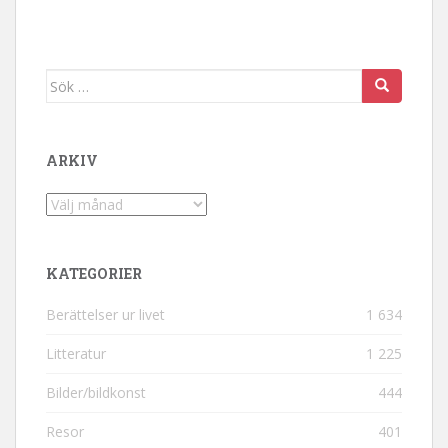
Sök efter:
ARKIV
Arkiv
KATEGORIER
Berättelser ur livet
1 634
Litteratur
1 225
Bilder/bildkonst
444
Resor
401