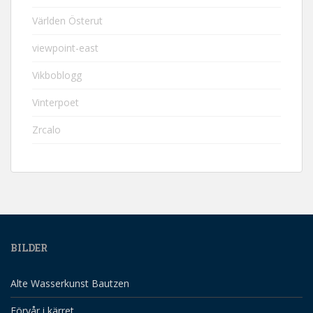
Världen Österut
viewpoint-east
Vikboblogg
Vinterpoet
Zrcalo
BILDER
Alte Wasserkunst Bautzen
Förvår i kärret