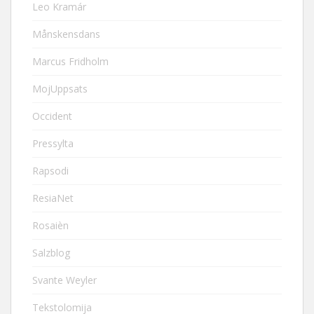
Leo Kramár
Månskensdans
Marcus Fridholm
MojUppsats
Occident
Pressylta
Rapsodi
ResiaNet
Rosaièn
Salzblog
Svante Weyler
Tekstolomija