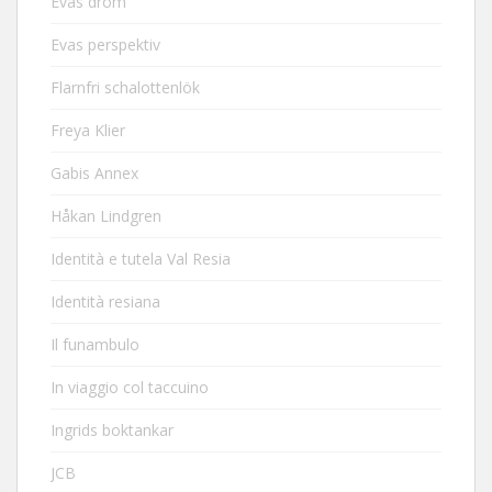
Evas dröm
Evas perspektiv
Flarnfri schalottenlök
Freya Klier
Gabis Annex
Håkan Lindgren
Identità e tutela Val Resia
Identità resiana
Il funambulo
In viaggio col taccuino
Ingrids boktankar
JCB