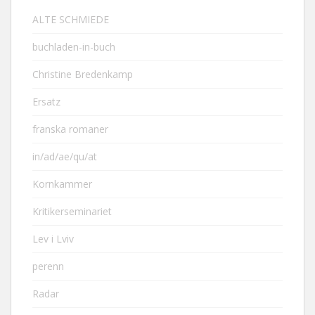
ALTE SCHMIEDE
buchladen-in-buch
Christine Bredenkamp
Ersatz
franska romaner
in/ad/ae/qu/at
Kornkammer
Kritikerseminariet
Lev i Lviv
perenn
Radar