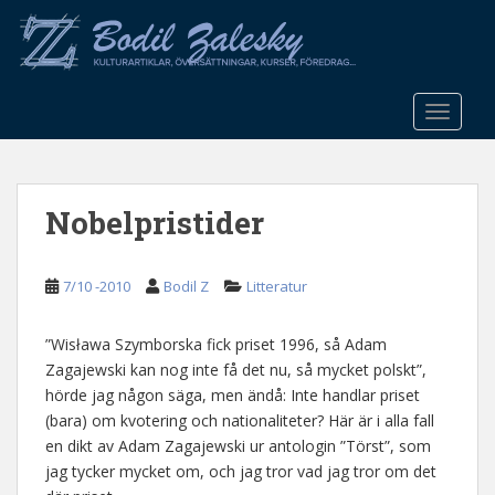
S
k
i
p
t
TOGGLE
o
m
a
Nobelpristider
i
n
c
7/10 -2010
Bodil Z
Litteratur
o
n
t
”Wisława Szymborska fick priset 1996, så Adam
e
Zagajewski kan nog inte få det nu, så mycket polskt”,
n
hörde jag någon säga, men ändå: Inte handlar priset
t
(bara) om kvotering och nationaliteter? Här är i alla fall
en dikt av Adam Zagajewski ur antologin ”Törst”, som
jag tycker mycket om, och jag tror vad jag tror om det