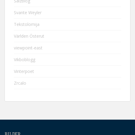
Salzblog
Svante Weyler
Tekstolomija
Världen Österut
viewpoint-east
Vikboblogg
Vinterpoet
Zrcalo
BILDER