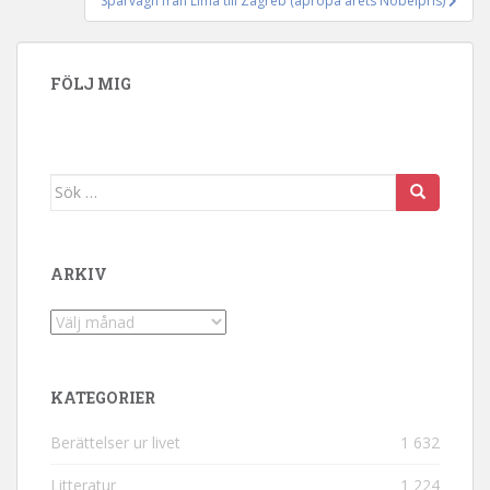
Spårvagn från Lima till Zagreb (apropå årets Nobelpris)
FÖLJ MIG
Sök efter:
ARKIV
Arkiv
KATEGORIER
Berättelser ur livet
1 632
Litteratur
1 224