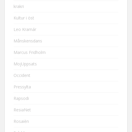
krakri
Kultur i öst
Leo Kramár
Månskensdans
Marcus Fridholm
MojUppsats
Occident
Pressylta
Rapsodi
ResiaNet
Rosaièn