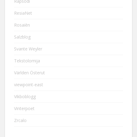
Rapsodi
ResiaNet
Rosaièn
Salzblog
Svante Weyler
Tekstolomija
Världen Österut
viewpoint-east
Vikboblogg
Vinterpoet
Zrcalo