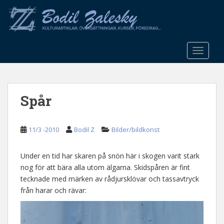
S
k
i
p
t
TOGGLE
o
m
a
Spår
i
n
c
11/3 -2010
Bodil Z
Bilder/bildkonst
o
n
t
Under en tid har skaren på snön här i skogen varit stark
e
nog för att bära alla utom älgarna. Skidspåren är fint
n
tecknade med märken av rådjursklövar och tassavtryck
t
från harar och rävar: