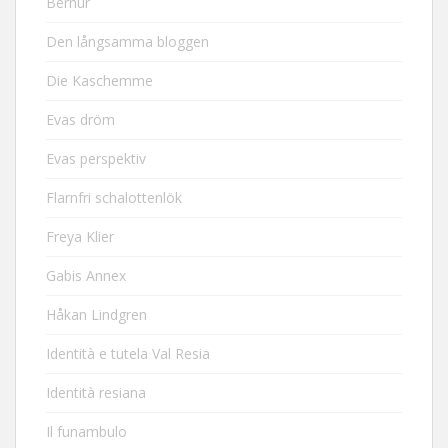
Bernur
Den långsamma bloggen
Die Kaschemme
Evas dröm
Evas perspektiv
Flarnfri schalottenlök
Freya Klier
Gabis Annex
Håkan Lindgren
Identità e tutela Val Resia
Identità resiana
Il funambulo