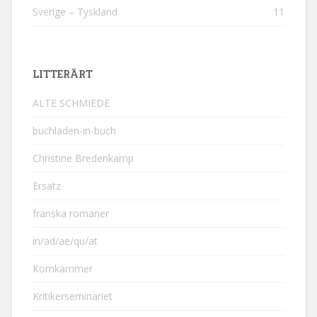
Sverige – Tyskland
11
LITTERÄRT
ALTE SCHMIEDE
buchladen-in-buch
Christine Bredenkamp
Ersatz
franska romaner
in/ad/ae/qu/at
Kornkammer
Kritikerseminariet