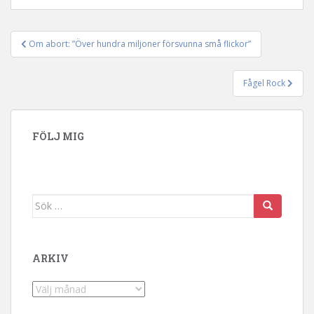
Om abort: ”Över hundra miljoner försvunna små flickor”
Inläggsnavigering
Fågel Rock
FÖLJ MIG
Sök efter:
ARKIV
Arkiv