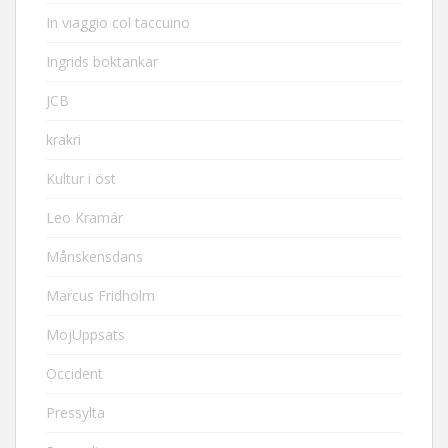
In viaggio col taccuino
Ingrids boktankar
JCB
krakri
Kultur i öst
Leo Kramár
Månskensdans
Marcus Fridholm
MojUppsats
Occident
Pressylta