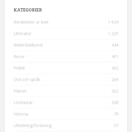
KATEGORIER
Berättelser ur livet
1 634
Litteratur
1 225
Bilder/bildkonst
444
Resor
401
Politik
362
Ord och språk
269
Platser
262
Löshästar
208
Historia
79
Utbildning/forskning
57