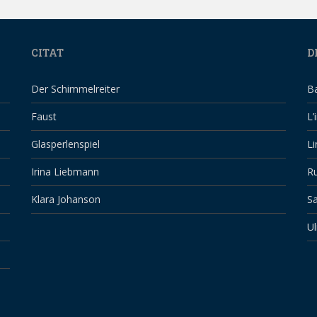
CITAT
D
Der Schimmelreiter
B
Faust
L’
Glasperlenspiel
Li
Irina Liebmann
Ru
Klara Johanson
Sa
Ul