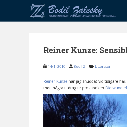
S
k
i
p
t
o
m
Reiner Kunze: Sensi
a
i
n
14/1 -2010
Bodil Z
Litteratur
c
o
n
Reiner Kunze
har jag snuddat vid tidigare här
t
med några utdrag ur prosaboken
Die wunder
e
n
t