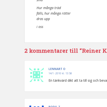
Hur många träd
fälls, hur många rötter
dras upp
i oss
2 kommentarer till “Reiner 
LENNART O
14/1 -2010 kl. 13:58
En tänkvärd dikt att ta till sig och bevar
BODIL Z