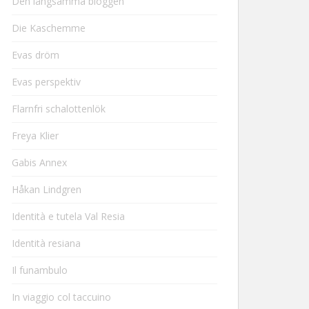
Den långsamma bloggen
Die Kaschemme
Evas dröm
Evas perspektiv
Flarnfri schalottenlök
Freya Klier
Gabis Annex
Håkan Lindgren
Identità e tutela Val Resia
Identità resiana
Il funambulo
In viaggio col taccuino