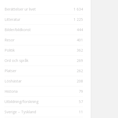
Berättelser ur livet
1 634
Litteratur
1 225
Bilder/bildkonst
444
Resor
401
Politik
362
Ord och språk
269
Platser
262
Löshästar
208
Historia
79
Utbildning/forskning
57
Sverige – Tyskland
11