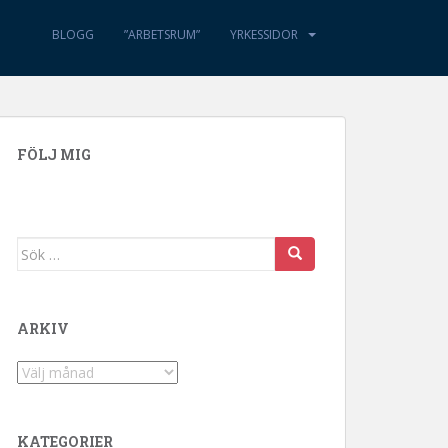
BLOGG
”ARBETSRUM”
YRKESSIDOR
FÖLJ MIG
Sök efter:
ARKIV
Arkiv
KATEGORIER