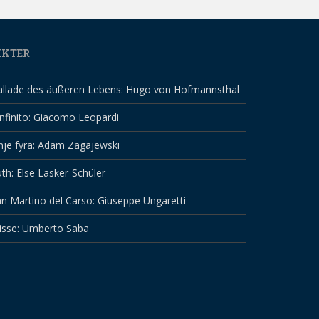
IKTER
allade des äußeren Lebens: Hugo von Hofmannsthal
infinito: Giacomo Leopardi
nje fyra: Adam Zagajewski
th: Else Lasker-Schüler
n Martino del Carso: Giuseppe Ungaretti
isse: Umberto Saba