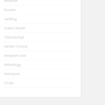
ResiaNet
Rosaièn
Salzblog
Svante Weyler
Tekstolomija
Världen Österut
viewpoint-east
Vikboblogg
Vinterpoet
Zrcalo