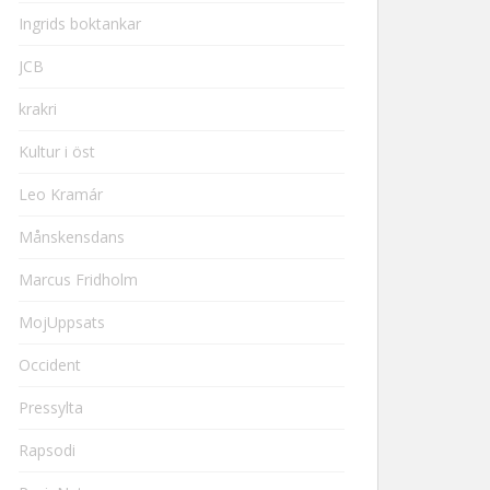
Ingrids boktankar
JCB
krakri
Kultur i öst
Leo Kramár
Månskensdans
Marcus Fridholm
MojUppsats
Occident
Pressylta
Rapsodi