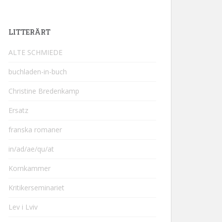
LITTERÄRT
ALTE SCHMIEDE
buchladen-in-buch
Christine Bredenkamp
Ersatz
franska romaner
in/ad/ae/qu/at
Kornkammer
Kritikerseminariet
Lev i Lviv