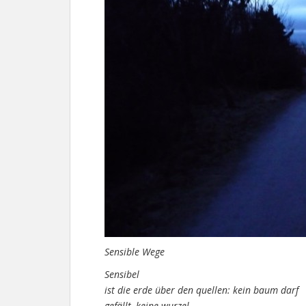
Sensible Wege
Sensibel
ist die erde über den quellen: kein baum darf
gefällt, keine wurzel