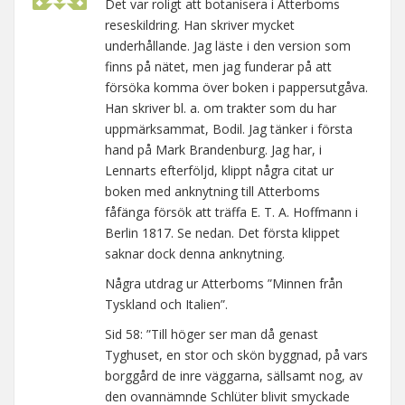
Det var roligt att botanisera i Atterboms
reseskildring. Han skriver mycket
underhållande. Jag läste i den version som
finns på nätet, men jag funderar på att
försöka komma över boken i pappersutgåva.
Han skriver bl. a. om trakter som du har
uppmärksammat, Bodil. Jag tänker i första
hand på Mark Brandenburg. Jag har, i
Lennarts efterföljd, klippt några citat ur
boken med anknytning till Atterboms
fåfänga försök att träffa E. T. A. Hoffmann i
Berlin 1817. Se nedan. Det första klippet
saknar dock denna anknytning.
Några utdrag ur Atterboms ”Minnen från
Tyskland och Italien”.
Sid 58: ”Till höger ser man då genast
Tyghuset, en stor och skön byggnad, på vars
borggård de inre väggarna, sällsamt nog, av
den ovannämnde Schlüter blivit smyckade