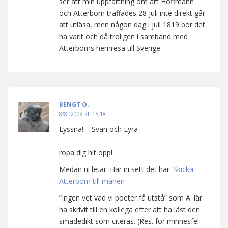
ser att min uppfattning om att Hoffmann
och Atterbom träffades 28 juli inte direkt går
att utläsa, men någon dag i juli 1819 bör det
ha varit och då troligen i samband med
Atterboms hemresa till Sverige.
BENGT O.
8/8 -2009 kl. 15:18
Lyssna! – Svan och Lyra
ropa dig hit opp!
Medan ni letar: Har ni sett det här:
Skicka
Atterbom till månen
”Ingen vet vad vi poeter få utstå” som A. lär
ha skrivit till en kollega efter att ha läst den
smädedikt som citeras. (Res. för minnesfel –