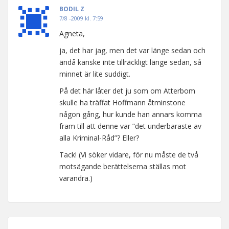
BODIL Z
7/8 -2009 kl. 7:59
Agneta,
ja, det har jag, men det var länge sedan och
ändå kanske inte tillräckligt länge sedan, så
minnet är lite suddigt.
På det här låter det ju som om Atterbom
skulle ha träffat Hoffmann åtminstone
någon gång, hur kunde han annars komma
fram till att denne var ”det underbaraste av
alla Kriminal-Råd”? Eller?
Tack! (Vi söker vidare, för nu måste de två
motsägande berättelserna ställas mot
varandra.)