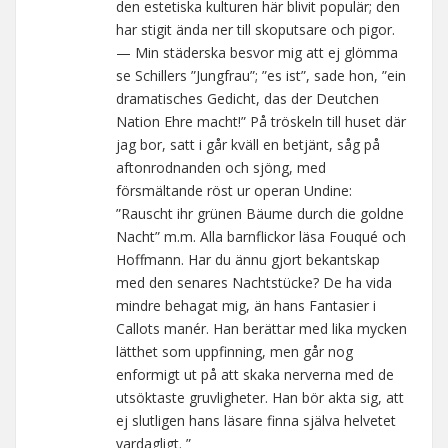
den estetiska kulturen här blivit populär; den
har stigit ända ner till skoputsare och pigor.
— Min städerska besvor mig att ej glömma
se Schillers ”Jungfrau”; ”es ist”, sade hon, ”ein
dramatisches Gedicht, das der Deutchen
Nation Ehre macht!” På tröskeln till huset där
jag bor, satt i går kväll en betjänt, såg på
aftonrodnanden och sjöng, med
försmältande röst ur operan Undine:
”Rauscht ihr grünen Bäume durch die goldne
Nacht” m.m. Alla barnflickor läsa Fouqué och
Hoffmann. Har du ännu gjort bekantskap
med den senares Nachtstücke? De ha vida
mindre behagat mig, än hans Fantasier i
Callots manér. Han berättar med lika mycken
lätthet som uppfinning, men går nog
enformigt ut på att skaka nerverna med de
utsöktaste gruvligheter. Han bör akta sig, att
ej slutligen hans läsare finna själva helvetet
vardagligt. ”