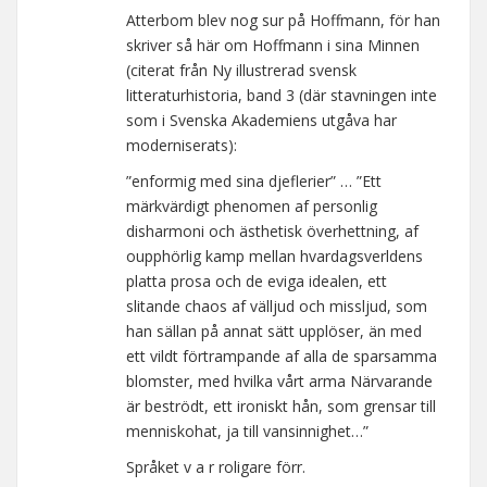
Atterbom blev nog sur på Hoffmann, för han
skriver så här om Hoffmann i sina Minnen
(citerat från Ny illustrerad svensk
litteraturhistoria, band 3 (där stavningen inte
som i Svenska Akademiens utgåva har
moderniserats):
”enformig med sina djeflerier” … ”Ett
märkvärdigt phenomen af personlig
disharmoni och ästhetisk överhettning, af
oupphörlig kamp mellan hvardagsverldens
platta prosa och de eviga idealen, ett
slitande chaos af välljud och missljud, som
han sällan på annat sätt upplöser, än med
ett vildt förtrampande af alla de sparsamma
blomster, med hvilka vårt arma Närvarande
är beströdt, ett ironiskt hån, som grensar till
menniskohat, ja till vansinnighet…”
Språket v a r roligare förr.