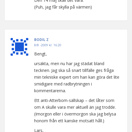
Den 14 maj skall det vara.
(Puh, jag får skylla på värmen)
BODIL Z
8/8 -2009 kl. 16:20
Bengt,
ursäkta, men nu har jag städat bland
tecknen. Jag ska så snart tillfälle ges fråga
min tekniske expert om han kan göra det lite
smidigare med radbrytningen i
kommentarerna.
Ett anti-Atterbom-sällskap – det låter som
om A skulle vara mer aktuell än jag trodde.
(Imorgon eller i övermorgon ska jag belysa
honom från ett kanske motsatt håll.)
Lars,