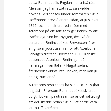
detta Berlin-besök. Engdahl har alltså rätt.
Men om jag har fattat rätt, så skedde
bokens Berlinbesök under sommaren 1817.
Hoffmanns brev, å andra sidan, är ju skrivet
1819, och han skildrar ett möte med
Atterbom på ett sätt som ger intryck av att
träffen ägt rum helt nyligen, dvs två år
senare än Berlinbesöket. Brevtexten låter
ärlig, så mycket talar väl för att Atterbom
verkligen träffade Hoffmann 1819. Kanske
passerade Atterbom Berlin igen på
hemvägen från Italien? Något sådant
återbesök skildras inte i boken, men kan ju
ha ägt rum ändå.
Atterboms resa anses ha skett 1817-19 (har
jag läst). Eftersom Berlin-besöket skildras
tidigt i boken, på utresan, så är det väl troligt
att det skedde redan 1817. Det borde vara
lätt att få verifierat.