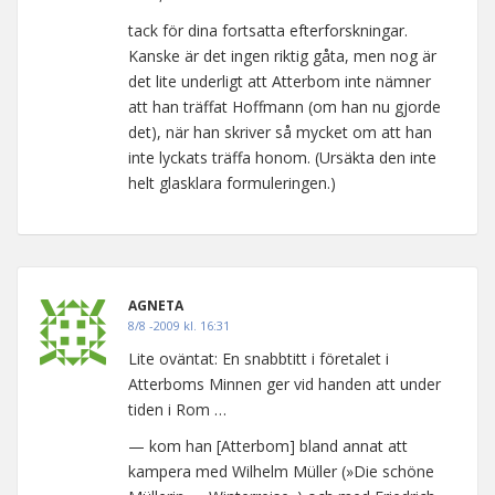
tack för dina fortsatta efterforskningar.
Kanske är det ingen riktig gåta, men nog är
det lite underligt att Atterbom inte nämner
att han träffat Hoffmann (om han nu gjorde
det), när han skriver så mycket om att han
inte lyckats träffa honom. (Ursäkta den inte
helt glasklara formuleringen.)
AGNETA
8/8 -2009 kl. 16:31
Lite oväntat: En snabbtitt i företalet i
Atterboms Minnen ger vid handen att under
tiden i Rom …
— kom han [Atterbom] bland annat att
kampera med Wilhelm Müller (»Die schöne