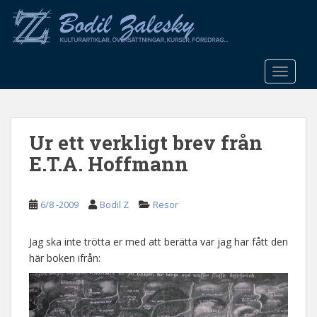
S
k
i
p
t
TOGGLE
o
m
a
Ur ett verkligt brev från
i
n
E.T.A. Hoffmann
c
o
n
6/8 -2009
Bodil Z
Resor
t
e
Jag ska inte trötta er med att berätta var jag har fått den
n
här boken ifrån:
t