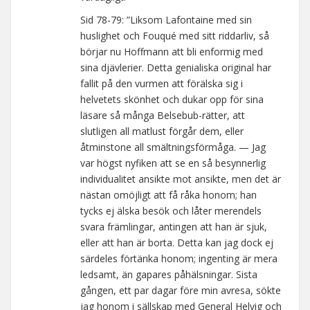
Sid 78-79: ”Liksom Lafontaine med sin
huslighet och Fouqué med sitt riddarliv, så
börjar nu Hoffmann att bli enformig med
sina djävlerier. Detta genialiska original har
fallit på den vurmen att förälska sig i
helvetets skönhet och dukar opp för sina
läsare så många Belsebub-rätter, att
slutligen all matlust förgår dem, eller
åtminstone all smältningsförmåga. — Jag
var högst nyfiken att se en så besynnerlig
individualitet ansikte mot ansikte, men det är
nästan omöjligt att få råka honom; han
tycks ej älska besök och låter merendels
svara främlingar, antingen att han är sjuk,
eller att han är borta. Detta kan jag dock ej
särdeles förtänka honom; ingenting är mera
ledsamt, än gapares påhälsningar. Sista
gången, ett par dagar före min avresa, sökte
jag honom i sällskap med General Helvig och