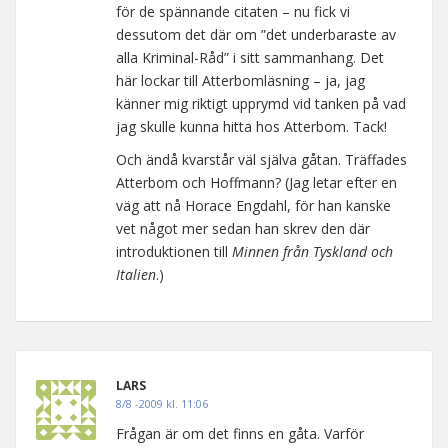
för de spännande citaten – nu fick vi
dessutom det där om ”det underbaraste av
alla Kriminal-Råd” i sitt sammanhang. Det
här lockar till Atterbomläsning – ja, jag
känner mig riktigt upprymd vid tanken på vad
jag skulle kunna hitta hos Atterbom. Tack!
Och ändå kvarstår väl själva gåtan. Träffades
Atterbom och Hoffmann? (Jag letar efter en
väg att nå Horace Engdahl, för han kanske
vet något mer sedan han skrev den där
introduktionen till
Minnen från Tyskland och
Italien
.)
LARS
8/8 -2009 kl. 11:06
Frågan är om det finns en gåta. Varför