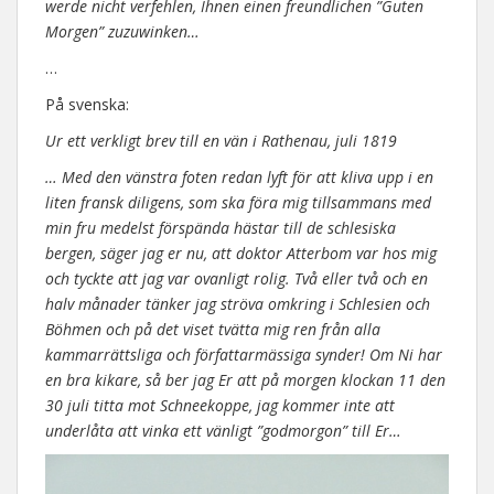
werde nicht verfehlen, Ihnen einen freundlichen ”Guten
Morgen” zuzuwinken…
…
På svenska:
Ur ett verkligt brev till en vän i Rathenau, juli 1819
… Med den vänstra foten redan lyft för att kliva upp i en
liten fransk diligens, som ska föra mig tillsammans med
min fru medelst förspända hästar till de schlesiska
bergen, säger jag er nu, att doktor Atterbom var hos mig
och tyckte att jag var ovanligt rolig. Två eller två och en
halv månader tänker jag ströva omkring i Schlesien och
Böhmen och på det viset tvätta mig ren från alla
kammarrättsliga och författarmässiga synder! Om Ni har
en bra kikare, så ber jag Er att på morgen klockan 11 den
30 juli titta mot Schneekoppe, jag kommer inte att
underlåta att vinka ett vänligt ”godmorgon” till Er…