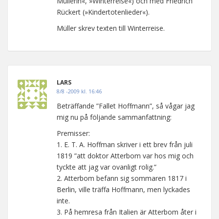
Müllerin«, »Winterreise«) och med Friedrich
Rückert (»Kindertotenlieder«).
Müller skrev texten till Winterreise.
LARS
8/8 -2009 kl. 16:46
Beträffande ”Fallet Hoffmann”, så vågar jag
mig nu på följande sammanfattning:
Premisser:
1. E. T. A. Hoffman skriver i ett brev från juli
1819 ”att doktor Atterbom var hos mig och
tyckte att jag var ovanligt rolig.”
2. Atterbom befann sig sommaren 1817 i
Berlin, ville träffa Hoffmann, men lyckades
inte.
3. På hemresa från Italien är Atterbom åter i