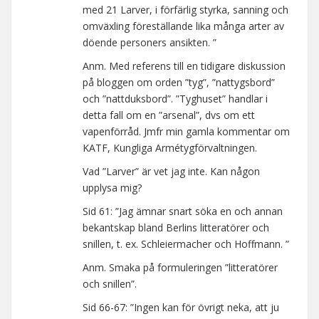
med 21 Larver, i förfärlig styrka, sanning och
omväxling föreställande lika många arter av
döende personers ansikten. ”
Anm. Med referens till en tidigare diskussion
på bloggen om orden ”tyg”, ”nattygsbord”
och ”nattduksbord”. ”Tyghuset” handlar i
detta fall om en ”arsenal”, dvs om ett
vapenförråd. Jmfr min gamla kommentar om
KATF, Kungliga Armétygförvaltningen.
Vad ”Larver” är vet jag inte. Kan någon
upplysa mig?
Sid 61: ”Jag ämnar snart söka en och annan
bekantskap bland Berlins litteratörer och
snillen, t. ex. Schleiermacher och Hoffmann. ”
Anm. Smaka på formuleringen ”litteratörer
och snillen”.
Sid 66-67: ”Ingen kan för övrigt neka, att ju