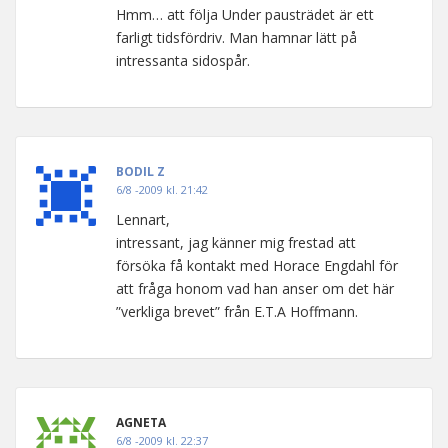
Hmm… att följa Under pausträdet är ett
farligt tidsfördriv. Man hamnar lätt på
intressanta sidospår.
BODIL Z
6/8 -2009 kl. 21:42
Lennart,
intressant, jag känner mig frestad att
försöka få kontakt med Horace Engdahl för
att fråga honom vad han anser om det här
”verkliga brevet” från E.T.A Hoffmann.
AGNETA
6/8 -2009 kl. 22:37