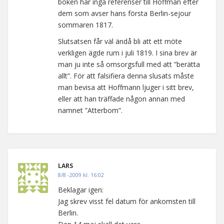
boken har inga referenser till Hoffman efter
dem som avser hans första Berlin-sejour
sommaren 1817.
Slutsatsen får väl ändå bli att ett möte
verkligen ägde rum i juli 1819. I sina brev är
man ju inte så omsorgsfull med att ”berätta
allt”. För att falsifiera denna slusats måste
man bevisa att Hoffmann ljuger i sitt brev,
eller att han träffade någon annan med
namnet ”Atterbom”.
LARS
8/8 -2009 kl. 16:02
Beklagar igen:
Jag skrev visst fel datum för ankomsten till
Berlin.