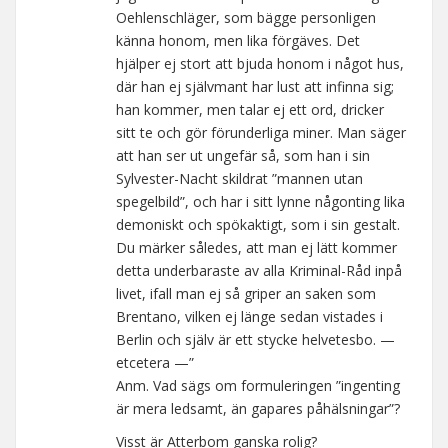
Oehlenschläger, som bägge personligen
känna honom, men lika förgäves. Det
hjälper ej stort att bjuda honom i något hus,
där han ej självmant har lust att infinna sig;
han kommer, men talar ej ett ord, dricker
sitt te och gör förunderliga miner. Man säger
att han ser ut ungefär så, som han i sin
Sylvester-Nacht skildrat ”mannen utan
spegelbild”, och har i sitt lynne någonting lika
demoniskt och spökaktigt, som i sin gestalt.
Du märker således, att man ej lätt kommer
detta underbaraste av alla Kriminal-Råd inpå
livet, ifall man ej så griper an saken som
Brentano, vilken ej länge sedan vistades i
Berlin och själv är ett stycke helvetesbo. —
etcetera —”
Anm. Vad sägs om formuleringen ”ingenting
är mera ledsamt, än gapares påhälsningar”?
Visst är Atterbom ganska rolig?