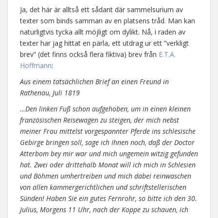
Ja, det här är alltså ett sådant där sammelsurium av
texter som binds samman av en platsens tråd. Man kan
naturligtvis tycka allt möjligt om dylikt. Nå, i raden av
texter har jag hittat en pärla, ett utdrag ur ett ”verkligt
brev” (det finns också flera fiktiva) brev från
E.T.A.
Hoffmann
:
Aus einem tatsächlichen Brief an einen Freund in
Rathenau, Juli 1819
…Den linken Fuß schon aufgehoben, um in einen kleinen
französischen Reisewagen zu steigen, der mich nebst
meiner Frau mittelst vorgespannter Pferde ins schlesische
Gebirge bringen soll, sage ich Ihnen noch, daß der Doctor
Atterbom bey mir war und mich ungemein witzig gefunden
hat. Zwei oder drittehalb Monat will ich mich in Schlesien
und Böhmen umhertreiben und mich dabei reinwaschen
von allen kammergerichtlichen und schriftstellerischen
Sünden! Haben Sie ein gutes Fernrohr, so bitte ich den 30.
Julius, Morgens 11 Uhr, nach der Koppe zu schauen, ich