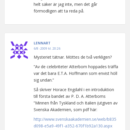
helt säker är jag inte, men det går
förmodligen att ta reda på.
LENNART
6/8 -2009 kl. 20:26
Mysteriet tätnar. Möttes de två verkligen?
”Av de celebriteter Atterbom hoppades träffa
var det bara E.T.A. Hoffmann som envist höll
sig undan.”
Så skriver Horace Engdahl i en introduktion
till första bandet av P. D. A. Atterboms
”Minnen från Tyskland och Italien (utgiven av
Svenska Akademien, som pdf här:
http://www.svenskaakademien.se/web/b835
d098-e5a9-49f1-a352-670f1b92a130.aspx