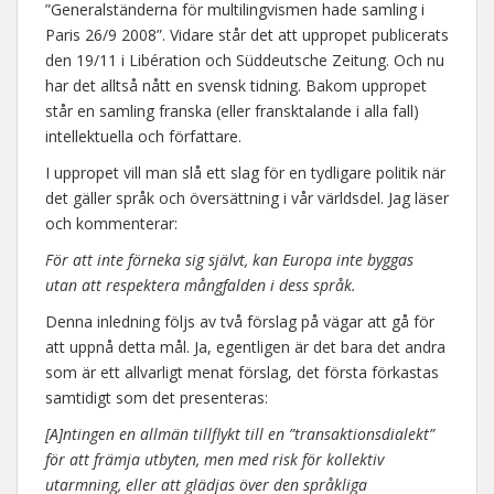
”Generalständerna för multilingvismen hade samling i
Paris 26/9 2008”. Vidare står det att uppropet publicerats
den 19/11 i Libération och Süddeutsche Zeitung. Och nu
har det alltså nått en svensk tidning. Bakom uppropet
står en samling franska (eller fransktalande i alla fall)
intellektuella och författare.
I uppropet vill man slå ett slag för en tydligare politik när
det gäller språk och översättning i vår världsdel. Jag läser
och kommenterar:
För att inte förneka sig självt, kan Europa inte byggas
utan att respektera mångfalden i dess språk.
Denna inledning följs av två förslag på vägar att gå för
att uppnå detta mål. Ja, egentligen är det bara det andra
som är ett allvarligt menat förslag, det första förkastas
samtidigt som det presenteras:
[A]ntingen en allmän tillflykt till en ”transaktionsdialekt”
för att främja utbyten, men med risk för kollektiv
utarmning, eller att glädjas över den språkliga