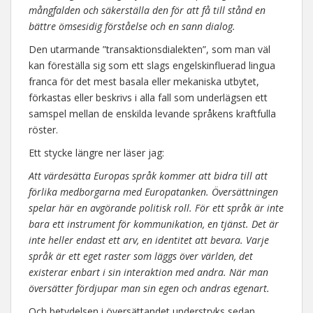
mångfalden och säkerställa den för att få till stånd en
bättre ömsesidig förståelse och en sann dialog.
Den utarmande ”transaktionsdialekten”, som man väl
kan föreställa sig som ett slags engelskinfluerad lingua
franca för det mest basala eller mekaniska utbytet,
förkastas eller beskrivs i alla fall som underlägsen ett
samspel mellan de enskilda levande språkens kraftfulla
röster.
Ett stycke längre ner läser jag:
Att värdesätta Europas språk kommer att bidra till att
förlika medborgarna med Europatanken. Översättningen
spelar här en avgörande politisk roll. För ett språk är inte
bara ett instrument för kommunikation, en tjänst. Det är
inte heller endast ett arv, en identitet att bevara. Varje
språk är ett eget raster som läggs över världen, det
existerar enbart i sin interaktion med andra. När man
översätter fördjupar man sin egen och andras egenart.
Och betydelsen i översättandet understryks sedan