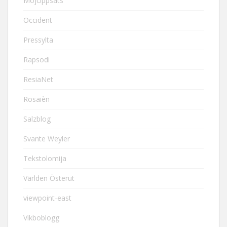
MojUppsats
Occident
Pressylta
Rapsodi
ResiaNet
Rosaièn
Salzblog
Svante Weyler
Tekstolomija
Världen Österut
viewpoint-east
Vikboblogg