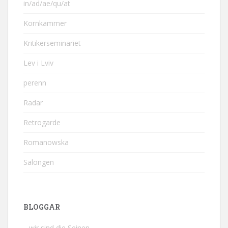
in/ad/ae/qu/at
Kornkammer
Kritikerseminariet
Lev i Lviv
perenn
Radar
Retrogarde
Romanowska
Salongen
BLOGGAR
…wir sind die Seinen