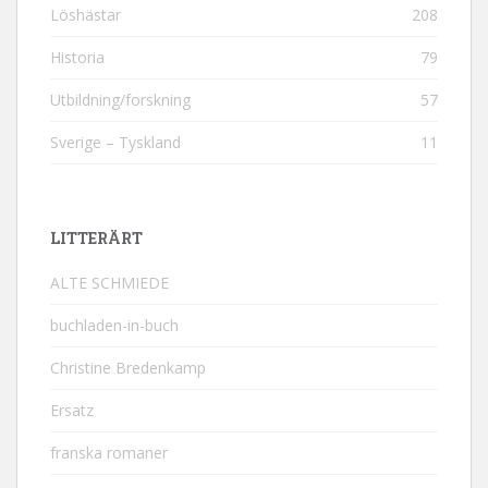
Löshästar
208
Historia
79
Utbildning/forskning
57
Sverige – Tyskland
11
LITTERÄRT
ALTE SCHMIEDE
buchladen-in-buch
Christine Bredenkamp
Ersatz
franska romaner