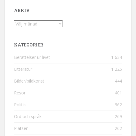
ARKIV
Arkiv
KATEGORIER
Berättelser ur livet
1 634
Litteratur
1 225
Bilder/bildkonst
444
Resor
401
Politik
362
Ord och språk
269
Platser
262