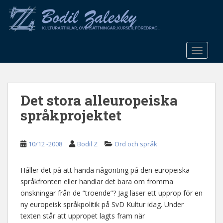
S
k
i
p
t
TOGGLE
o
m
a
Det stora alleuropeiska
i
n
språkprojektet
c
o
n
10/12 -2008
Bodil Z
Ord och språk
t
e
Håller det på att hända någonting på den europeiska
n
språkfronten eller handlar det bara om fromma
t
önskningar från de ”troende”? Jag läser ett upprop för en
ny europeisk språkpolitik på SvD Kultur idag. Under
texten står att uppropet lagts fram när