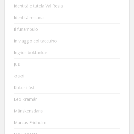
Identità e tutela Val Resia
Identità resiana
Il funambulo
In viaggio col taccuino
Ingrids boktankar
JCB
krakri
Kultur i öst
Leo Kramár
Månskensdans
Marcus Fridholm